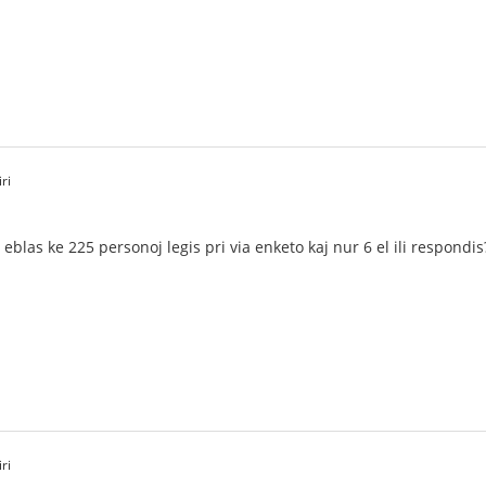
ri
 eblas ke 225 personoj legis pri via enketo kaj nur 6 el ili respondis
ri