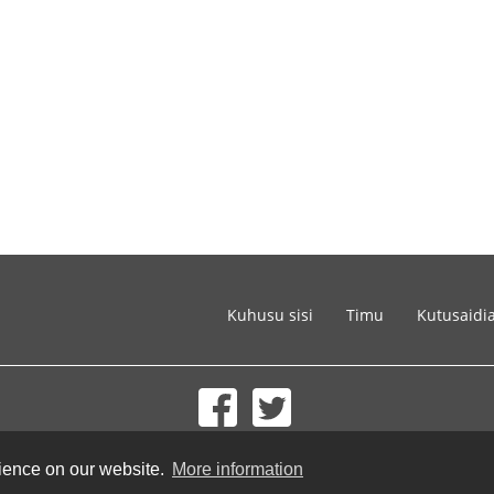
Kuhusu sisi
Timu
Kutusaidi
© 2002-2026 lernu.net |
Impressum
rience on our website.
More information