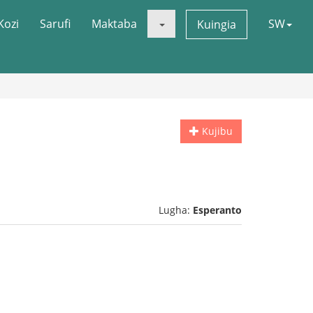
Kozi
Sarufi
Maktaba
SW
Kuingia
Kujibu
Lugha:
Esperanto