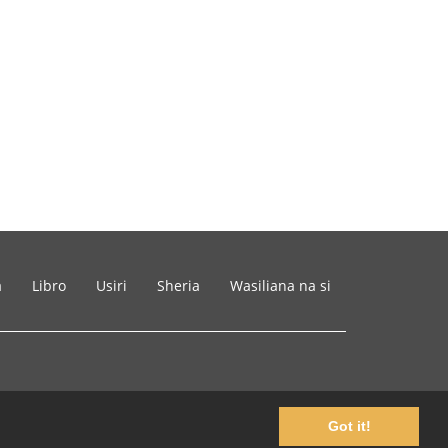
a
Libro
Usiri
Sheria
Wasiliana na si
Got it!