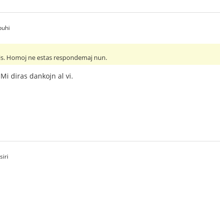
buhi
bis. Homoj ne estas respondemaj nun.
Mi diras dankojn al vi.
siri