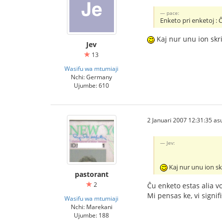
pace:
Enketo pri enketoj : Ĉ
Kaj nur unu ion skr
Jev
13
Wasifu wa mtumiaji
Nchi: Germany
Ujumbe: 610
2 Januari 2007 12:31:35 as
Jev:
Kaj nur unu ion s
pastorant
2
Ĉu enketo estas alia v
Mi pensas ke, vi signifi
Wasifu wa mtumiaji
Nchi: Marekani
Ujumbe: 188