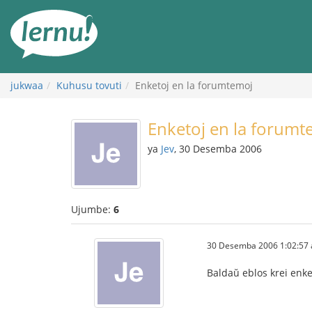
Kwa
maudhui
jukwaa
Kuhusu tovuti
Enketoj en la forumtemoj
Enketoj en la forumt
ya
Jev
, 30 Desemba 2006
Ujumbe:
6
30 Desemba 2006 1:02:57 
Baldaŭ eblos krei enke