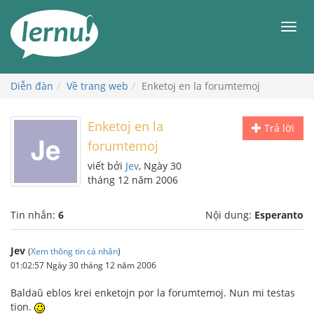
Đi
đến
Men
phần
nội
dung
Diễn đàn
Về trang web
Enketoj en la forumtemoj
Enketoj en la
Trả lời
forumtemoj
viết bởi
Jev
, Ngày 30
tháng 12 năm 2006
Tin nhắn:
6
Nội dung:
Esperanto
Jev
(
Xem thông tin cá nhân
)
01:02:57 Ngày 30 tháng 12 năm 2006
Baldaŭ eblos krei enketojn por la forumtemoj. Nun mi testas
tion.