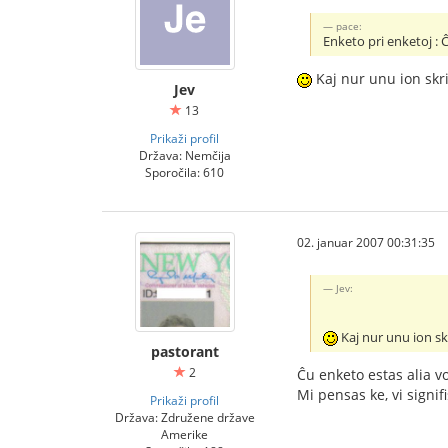
pace:
Enketo pri enketoj : Ĉ
Kaj nur unu ion skr
Jev
13
Prikaži profil
Država: Nemčija
Sporočila: 610
02. januar 2007 00:31:35
Jev:
Kaj nur unu ion s
pastorant
2
Ĉu enketo estas alia v
Mi pensas ke, vi signifi
Prikaži profil
Država: Združene države
Amerike