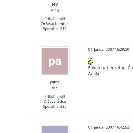
Jev
13
Prikaži profil
Država: Nemčija
Sporočila: 610
01. januar 2007 16:29:50
Enketo pri enketoj : Ĉu
Amike
pace
5
Prikaži profil
Država: Švica
Sporočila: 235
01. januar 2007 16:42:52