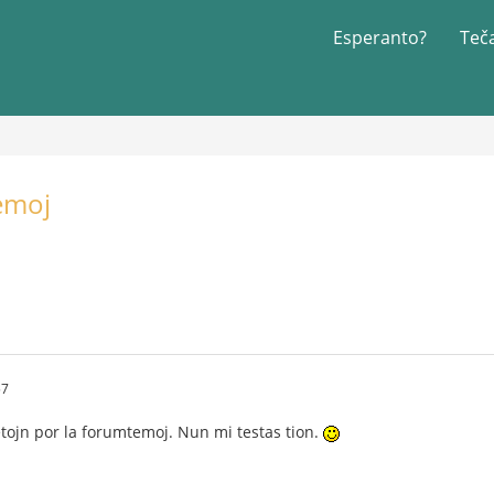
Esperanto?
Teč
emoj
57
tojn por la forumtemoj. Nun mi testas tion.