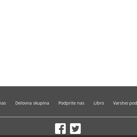
nas
Delovna skupina
Podprite nas
Libro
Varstvo po