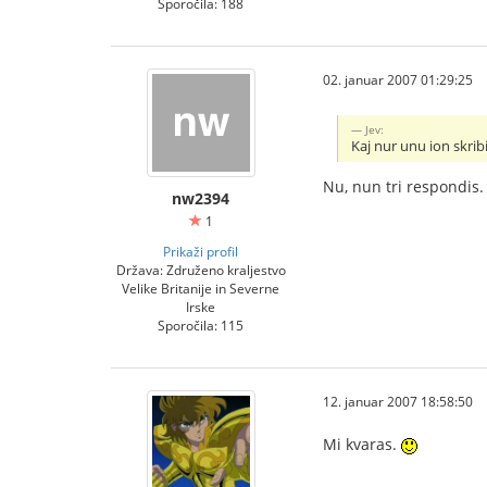
Sporočila: 188
02. januar 2007 01:29:25
Jev:
Kaj nur unu ion skri
Nu, nun tri respondis. 
nw2394
1
Prikaži profil
Država: Združeno kraljestvo
Velike Britanije in Severne
Irske
Sporočila: 115
12. januar 2007 18:58:50
Mi kvaras.