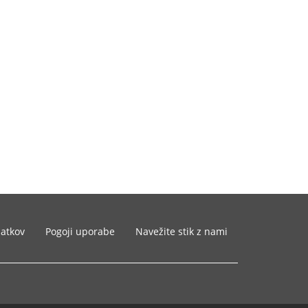
datkov
Pogoji uporabe
Navežite stik z nami