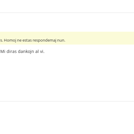
bis. Homoj ne estas respondemaj nun.
Mi diras dankojn al vi.