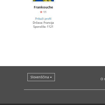
Frankouche
11
Prikaži profil
Država: Francija
Sporočila: 1121
Slovenščina
O 