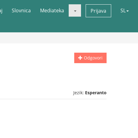
aj
Slovnica
Mediateka
SL
Prijava
Odgovori
Jezik:
Esperanto