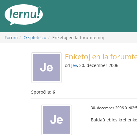
K
vsebini
Forum
O spletišču
Enketoj en la forumtemoj
Enketoj en la forumt
od
Jev
, 30. december 2006
Sporočila:
6
30. december 2006 01:02:
Baldaŭ eblos krei enke