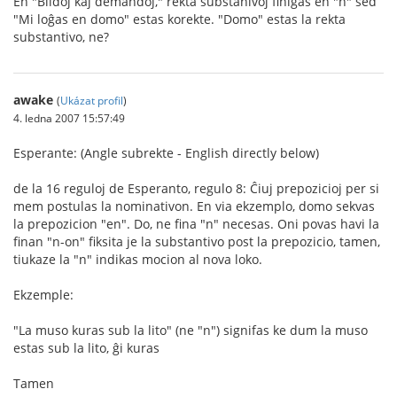
En "Bildoj kaj demandoj," rekta substanivoj finiĝas en "n" sed
"Mi loĝas en domo" estas korekte. "Domo" estas la rekta
substantivo, ne?
awake
(
Ukázat profil
)
4. ledna 2007 15:57:49
Esperante: (Angle subrekte - English directly below)
de la 16 reguloj de Esperanto, regulo 8: Ĉiuj prepozicioj per si
mem postulas la nominativon. En via ekzemplo, domo sekvas
la prepozicion "en". Do, ne fina "n" necesas. Oni povas havi la
finan "n-on" fiksita je la substantivo post la prepozicio, tamen,
tiukaze la "n" indikas mocion al nova loko.
Ekzemple:
"La muso kuras sub la lito" (ne "n") signifas ke dum la muso
estas sub la lito, ĝi kuras
Tamen