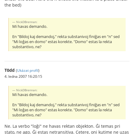
the bed)
NickDBrennan:
Mi havas demando.
En "Bildoj kaj demandoj," rekta substanivoj finiĝas en "n" sed
"Mi loĝas en domo" estas korekte. "Domo" estas la rekta
substantivo, ne?
T0dd
(
Ukázat profil
)
4. ledna 2007 16:20:15
NickDBrennan:
Mi havas demando.
En "Bildoj kaj demandoj," rekta substanivoj finiĝas en "n" sed
"Mi loĝas en domo" estas korekte. "Domo" estas la rekta
substantivo, ne?
Ne. La verbo "loĝi" ne havas rektan objekton. Ĝi temas pri
stato, ne ago. Ĝi estas netransitiva. Cetere, oni kutime ne uzas