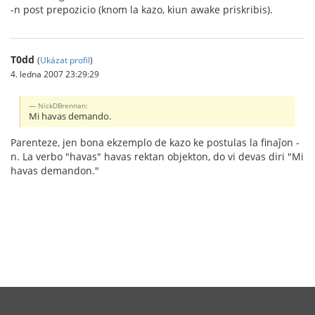
-n post prepozicio (knom la kazo, kiun awake priskribis).
T0dd
(
Ukázat profil
)
4. ledna 2007 23:29:29
NickDBrennan:
Mi havas demando.
Parenteze, jen bona ekzemplo de kazo ke postulas la finaĵon -
n. La verbo "havas" havas rektan objekton, do vi devas diri "Mi
havas demandon."