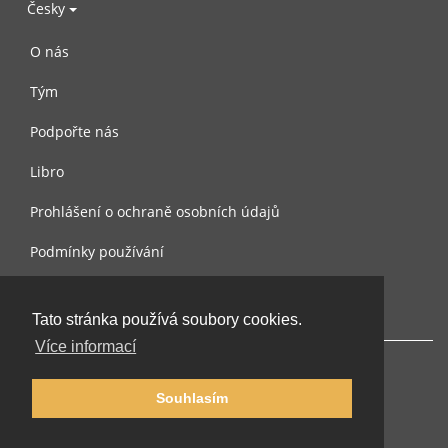
Česky
O nás
Tým
Podpořte nás
Libro
Prohlášení o ochraně osobních údajů
Podmínky používání
Kontaktujte nás
Tato stránka používá soubory cookies.
Více informací
Souhlasím
© 2002-2026 lernu.net |
Impressum