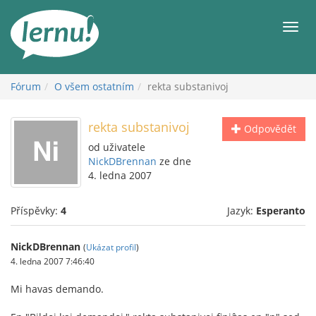
Přejít
k
Men
obsahu
Fórum
O všem ostatním
rekta substanivoj
rekta substanivoj
Odpovědět
od uživatele
NickDBrennan
ze dne
4. ledna 2007
Příspěvky:
4
Jazyk:
Esperanto
NickDBrennan
(
Ukázat profil
)
4. ledna 2007 7:46:40
Mi havas demando.