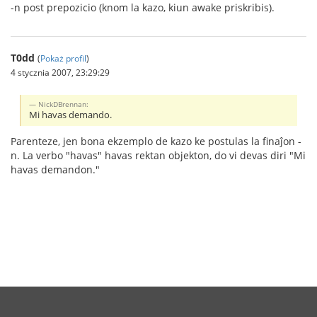
-n post prepozicio (knom la kazo, kiun awake priskribis).
T0dd
(
Pokaż profil
)
4 stycznia 2007, 23:29:29
NickDBrennan:
Mi havas demando.
Parenteze, jen bona ekzemplo de kazo ke postulas la finaĵon -
n. La verbo "havas" havas rektan objekton, do vi devas diri "Mi
havas demandon."