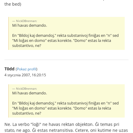
the bed)
NickDBrennan:
Mi havas demando.
En "Bildoj kaj demandoj," rekta substanivoj finiĝas en "n" sed
"Mi loĝas en domo" estas korekte. "Domo" estas la rekta
substantivo, ne?
T0dd
(
Pokaż profil
)
4 stycznia 2007, 16:20:15
NickDBrennan:
Mi havas demando.
En "Bildoj kaj demandoj," rekta substanivoj finiĝas en "n" sed
"Mi loĝas en domo" estas korekte. "Domo" estas la rekta
substantivo, ne?
Ne. La verbo "loĝi" ne havas rektan objekton. Ĝi temas pri
stato, ne ago. Ĝi estas netransitiva. Cetere, oni kutime ne uzas