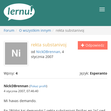
Więcej
Men
Forum
O wszystkim innym
rekta substanivoj
rekta substanivoj
Odpowiedz
od
NickDBrennan
, 4
stycznia 2007
Wpisy:
4
Język:
Esperanto
NickDBrennan
(
Pokaż profil
)
4 stycznia 2007, 07:46:40
Mi havas demando.
En "Bildoj kaj demandoj," rekta substanivoj finiĝas en "n" sed