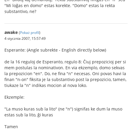
"Mi loĝas en domo" estas korekte. "Domo" estas la rekta
substantivo, ne?
awake
(
Pokaż profil
)
4 stycznia 2007, 15:57:49
Esperante: (Angle subrekte - English directly below)
de la 16 reguloj de Esperanto, regulo 8: Ĉiuj prepozicioj per si
mem postulas la nominativon. En via ekzemplo, domo sekvas
la prepozicion "en". Do, ne fina "n" necesas. Oni povas havi la
finan "n-on" fiksita je la substantivo post la prepozicio, tamen,
tiukaze la "n" indikas mocion al nova loko.
Ekzemple:
"La muso kuras sub la lito" (ne "n") signifas ke dum la muso
estas sub la lito, ĝi kuras
Tamen