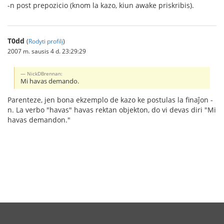
-n post prepozicio (knom la kazo, kiun awake priskribis).
T0dd
(
Rodyti profilį
)
2007 m. sausis 4 d. 23:29:29
NickDBrennan:
Mi havas demando.
Parenteze, jen bona ekzemplo de kazo ke postulas la finaĵon -
n. La verbo "havas" havas rektan objekton, do vi devas diri "Mi
havas demandon."