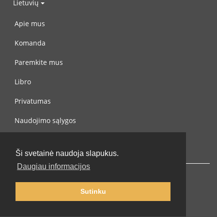
Lietuvių
Apie mus
Komanda
Paremkite mus
Libro
Privatumas
Naudojimo sąlygos
Susisiekite su mumis
Ši svetainė naudoja slapukus.
Daugiau informacijos
Sutinku
© 2002-2026 lernu.net |
Impressum