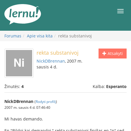
Į
turinį
Meni
Forumas
Apie visa kita
rekta substanivoj
rekta substanivoj
Atsakyti
NickDBrennan
, 2007 m.
sausis 4 d.
Žinutės:
4
Kalba:
Esperanto
NickDBrennan
(
Rodyti profilį
)
2007 m. sausis 4 d. 07:46:40
Mi havas demando.
En "Bildoj kaj demandoj," rekta substanivoj finiĝas en "n" sed