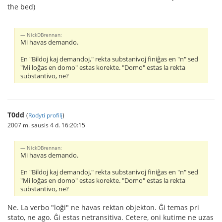
the bed)
NickDBrennan:
Mi havas demando.
En "Bildoj kaj demandoj," rekta substanivoj finiĝas en "n" sed
"Mi loĝas en domo" estas korekte. "Domo" estas la rekta
substantivo, ne?
T0dd
(
Rodyti profilį
)
2007 m. sausis 4 d. 16:20:15
NickDBrennan:
Mi havas demando.
En "Bildoj kaj demandoj," rekta substanivoj finiĝas en "n" sed
"Mi loĝas en domo" estas korekte. "Domo" estas la rekta
substantivo, ne?
Ne. La verbo "loĝi" ne havas rektan objekton. Ĝi temas pri
stato, ne ago. Ĝi estas netransitiva. Cetere, oni kutime ne uzas