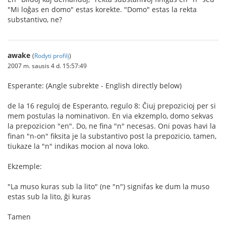
"Mi loĝas en domo" estas korekte. "Domo" estas la rekta
substantivo, ne?
awake
(
Rodyti profilį
)
2007 m. sausis 4 d. 15:57:49
Esperante: (Angle subrekte - English directly below)
de la 16 reguloj de Esperanto, regulo 8: Ĉiuj prepozicioj per si
mem postulas la nominativon. En via ekzemplo, domo sekvas
la prepozicion "en". Do, ne fina "n" necesas. Oni povas havi la
finan "n-on" fiksita je la substantivo post la prepozicio, tamen,
tiukaze la "n" indikas mocion al nova loko.
Ekzemple:
"La muso kuras sub la lito" (ne "n") signifas ke dum la muso
estas sub la lito, ĝi kuras
Tamen