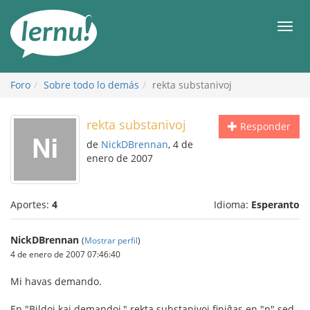
Contenido
Men
Foro
Sobre todo lo demás
rekta substanivoj
rekta substanivoj
Responder
de
NickDBrennan
, 4 de
enero de 2007
Aportes:
4
Idioma:
Esperanto
NickDBrennan
(
Mostrar perfil
)
4 de enero de 2007 07:46:40
Mi havas demando.
En "Bildoj kaj demandoj," rekta substanivoj finiĝas en "n" sed