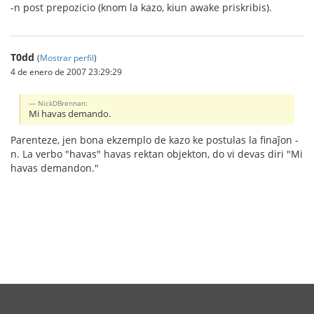
-n post prepozicio (knom la kazo, kiun awake priskribis).
T0dd
(
Mostrar perfil
)
4 de enero de 2007 23:29:29
NickDBrennan:
Mi havas demando.
Parenteze, jen bona ekzemplo de kazo ke postulas la finaĵon -
n. La verbo "havas" havas rektan objekton, do vi devas diri "Mi
havas demandon."