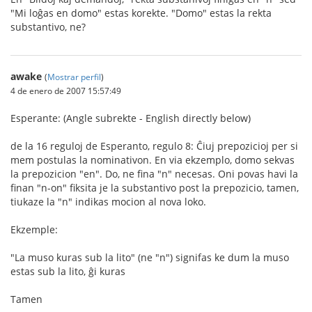
"Mi loĝas en domo" estas korekte. "Domo" estas la rekta
substantivo, ne?
awake
(
Mostrar perfil
)
4 de enero de 2007 15:57:49
Esperante: (Angle subrekte - English directly below)
de la 16 reguloj de Esperanto, regulo 8: Ĉiuj prepozicioj per si
mem postulas la nominativon. En via ekzemplo, domo sekvas
la prepozicion "en". Do, ne fina "n" necesas. Oni povas havi la
finan "n-on" fiksita je la substantivo post la prepozicio, tamen,
tiukaze la "n" indikas mocion al nova loko.
Ekzemple:
"La muso kuras sub la lito" (ne "n") signifas ke dum la muso
estas sub la lito, ĝi kuras
Tamen