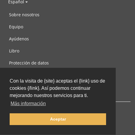
Español
Sobre nosotros
Equipo
Ayúdenos
Libro
Protección de datos
Condiciones de uso
Con la visita de {site} aceptas el {link} uso de
Contáctenos
cookies {/link}. Así podemos continuar
mejorando nuestros servicios para ti.
Más información
Aceptar
© 2002-2026 lernu.net |
Impressum