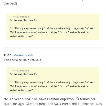
the bed)
NickDBrennan:
Mi havas demando.
En "Bildoj kaj demandoj," rekta substanivoj finiĝas en "n" sed
"Mi loĝas en domo" estas korekte. "Domo" estas la rekta
substantivo, ne?
T0dd
(
Mostrar perfil
)
4 de enero de 2007 16:20:15
NickDBrennan:
Mi havas demando.
En "Bildoj kaj demandoj," rekta substanivoj finiĝas en "n" sed
"Mi loĝas en domo" estas korekte. "Domo" estas la rekta
substantivo, ne?
Ne. La verbo "loĝi" ne havas rektan objekton. Ĝi temas pri
stato, ne ago. Ĝi estas netransitiva. Cetere, oni kutime ne uzas