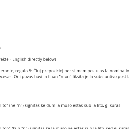
9
ekte - English directly below)
peranto, regulo 8: Ĉiuj prepozicioj per si mem postulas la nominat
ecesas. Oni povas havi la finan "n-on" fiksita je la substantivo post
ito" (ne "n") signifas ke dum la muso estas sub la lito, ĝi kuras
iton" (kun "n") signifas ke la muso ne estas sub la lito, sed ĝi kuras