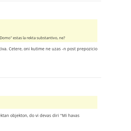
"Domo" estas la rekta substantivo, ne?
tiva. Cetere, oni kutime ne uzas -n post prepozicio
ktan objekton, do vi devas diri "Mi havas