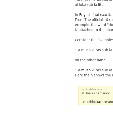
al loko sub la lito.
In English (not exact):
From The official 16 r
example, the word "dom
N attached to the noun
Consider the Examples
"La muso kuras sub la
on the other hand,
"La muso kuras sub la 
Here the n shows the 
NickDBrennan:
Mi havas demando.
En "Bildoj kaj demand