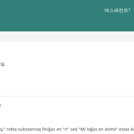
에스페란토?
4일
0
j," rekta substanivoj finiĝas en "n" sed "Mi loĝas en domo" estas k