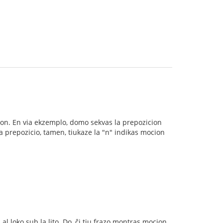
ivon. En via ekzemplo, domo sekvas la prepozicion
 la prepozicio, tamen, tiukaze la "n" indikas mocion
 al loko sub la lito. Do, ĉi tiu frazo montras mocion