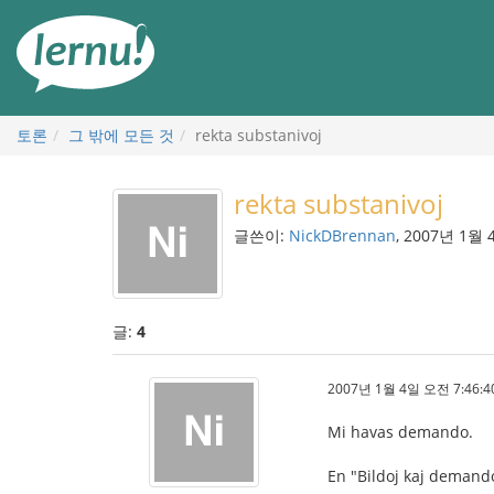
본
문
으
로
토론
그 밖에 모든 것
rekta substanivoj
rekta substanivoj
글쓴이:
NickDBrennan
, 2007년 1월 
글:
4
2007년 1월 4일 오전 7:46:4
Mi havas demando.
En "Bildoj kaj demando