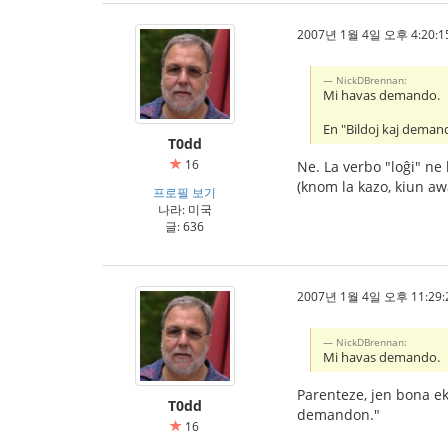
2007년 1월 4일 오후 4:20:1
NickDBrennan:
Mi havas demando.
En "Bildoj kaj demand
T0dd
16
Ne. La verbo "loĝi" ne 
(knom la kazo, kiun awa
프로필 보기
나라: 미국
글: 636
2007년 1월 4일 오후 11:29:
NickDBrennan:
Mi havas demando.
Parenteze, jen bona ek
T0dd
demandon."
16