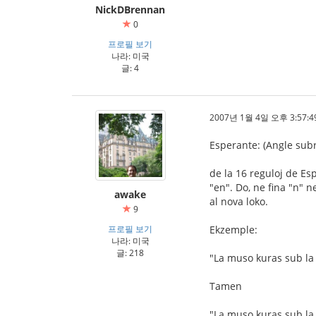
NickDBrennan
0
프로필 보기
나라: 미국
글: 4
2007년 1월 4일 오후 3:57:4
Esperante: (Angle subr
de la 16 reguloj de Es
"en". Do, ne fina "n" n
awake
al nova loko.
9
프로필 보기
Ekzemple:
나라: 미국
글: 218
"La muso kuras sub la l
Tamen
"La muso kuras sub la l