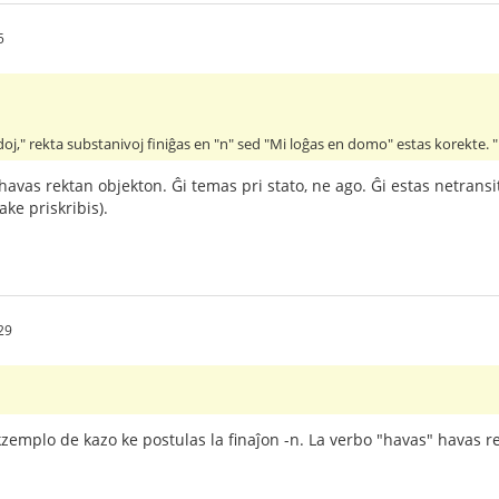
5
oj," rekta substanivoj finiĝas en "n" sed "Mi loĝas en domo" estas korekte. 
havas rektan objekton. Ĝi temas pri stato, ne ago. Ĝi estas netransi
ke priskribis).
29
zemplo de kazo ke postulas la finaĵon -n. La verbo "havas" havas re