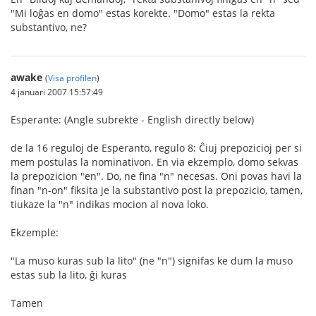
"Mi loĝas en domo" estas korekte. "Domo" estas la rekta
substantivo, ne?
awake
(
Visa profilen
)
4 januari 2007 15:57:49
Esperante: (Angle subrekte - English directly below)
de la 16 reguloj de Esperanto, regulo 8: Ĉiuj prepozicioj per si
mem postulas la nominativon. En via ekzemplo, domo sekvas
la prepozicion "en". Do, ne fina "n" necesas. Oni povas havi la
finan "n-on" fiksita je la substantivo post la prepozicio, tamen,
tiukaze la "n" indikas mocion al nova loko.
Ekzemple:
"La muso kuras sub la lito" (ne "n") signifas ke dum la muso
estas sub la lito, ĝi kuras
Tamen