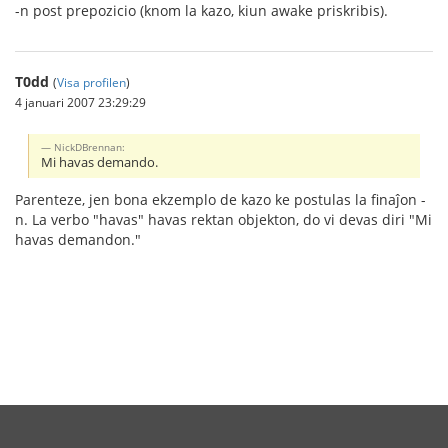
-n post prepozicio (knom la kazo, kiun awake priskribis).
T0dd
(
Visa profilen
)
4 januari 2007 23:29:29
NickDBrennan:
Mi havas demando.
Parenteze, jen bona ekzemplo de kazo ke postulas la finaĵon -
n. La verbo "havas" havas rektan objekton, do vi devas diri "Mi
havas demandon."