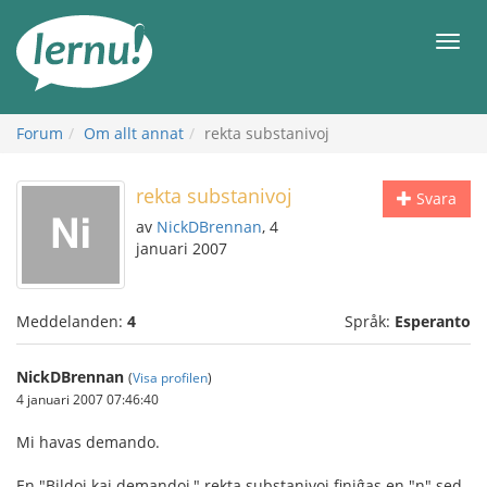
Till
sidans
Meny
innehåll
Forum
Om allt annat
rekta substanivoj
rekta substanivoj
Svara
av
NickDBrennan
, 4
januari 2007
Meddelanden:
4
Språk:
Esperanto
NickDBrennan
(
Visa profilen
)
4 januari 2007 07:46:40
Mi havas demando.
En "Bildoj kaj demandoj," rekta substanivoj finiĝas en "n" sed