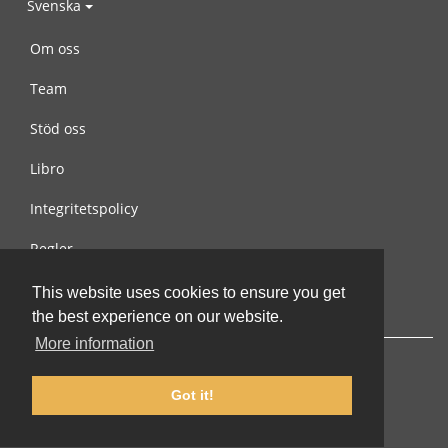
Svenska
Om oss
Team
Stöd oss
Libro
Integritetspolicy
Regler
Kontakta oss
This website uses cookies to ensure you get
the best experience on our website.
More information
Got it!
© 2002-2026 lernu.net |
Impressum