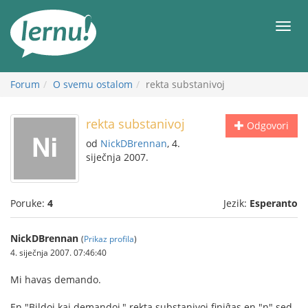
Sadržaj
Meni
Forum
O svemu ostalom
rekta substanivoj
rekta substanivoj
Odgovori
od
NickDBrennan
, 4.
siječnja 2007.
Poruke:
4
Jezik:
Esperanto
NickDBrennan
(
Prikaz profila
)
4. siječnja 2007. 07:46:40
Mi havas demando.
En "Bildoj kaj demandoj," rekta substanivoj finiĝas en "n" sed