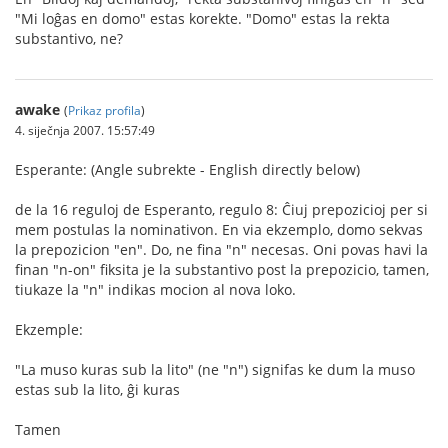
"Mi loĝas en domo" estas korekte. "Domo" estas la rekta
substantivo, ne?
awake
(
Prikaz profila
)
4. siječnja 2007. 15:57:49
Esperante: (Angle subrekte - English directly below)
de la 16 reguloj de Esperanto, regulo 8: Ĉiuj prepozicioj per si
mem postulas la nominativon. En via ekzemplo, domo sekvas
la prepozicion "en". Do, ne fina "n" necesas. Oni povas havi la
finan "n-on" fiksita je la substantivo post la prepozicio, tamen,
tiukaze la "n" indikas mocion al nova loko.
Ekzemple:
"La muso kuras sub la lito" (ne "n") signifas ke dum la muso
estas sub la lito, ĝi kuras
Tamen