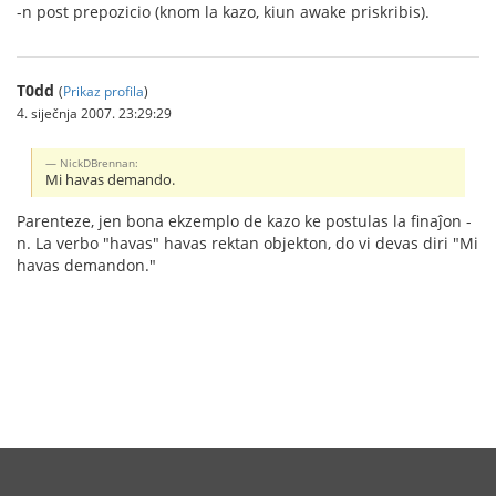
-n post prepozicio (knom la kazo, kiun awake priskribis).
T0dd
(
Prikaz profila
)
4. siječnja 2007. 23:29:29
NickDBrennan:
Mi havas demando.
Parenteze, jen bona ekzemplo de kazo ke postulas la finaĵon -
n. La verbo "havas" havas rektan objekton, do vi devas diri "Mi
havas demandon."