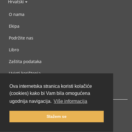
Hrvatski
O nama
Ekipa
Podržite nas
Libro
Zaštita podataka
Uvjeti korištenja
Kontaktiraj nas
Ova internetska stranica koristi kolačiće
(cookies) kako bi Vam bila omogućena
ugodnija navigacija.
Više informacija
Slažem se
© 2002-2026 lernu.net |
Impressum