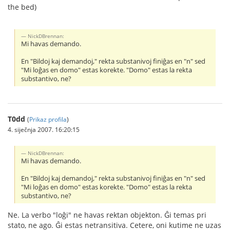
the bed)
NickDBrennan:
Mi havas demando.
En "Bildoj kaj demandoj," rekta substanivoj finiĝas en "n" sed
"Mi loĝas en domo" estas korekte. "Domo" estas la rekta
substantivo, ne?
T0dd
(
Prikaz profila
)
4. siječnja 2007. 16:20:15
NickDBrennan:
Mi havas demando.
En "Bildoj kaj demandoj," rekta substanivoj finiĝas en "n" sed
"Mi loĝas en domo" estas korekte. "Domo" estas la rekta
substantivo, ne?
Ne. La verbo "loĝi" ne havas rektan objekton. Ĝi temas pri
stato, ne ago. Ĝi estas netransitiva. Cetere, oni kutime ne uzas