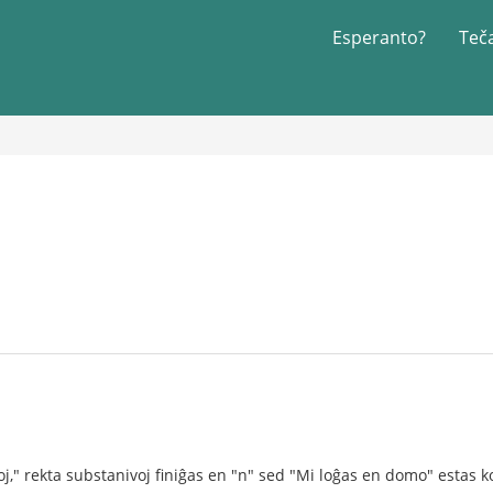
Esperanto?
Teč
j," rekta substanivoj finiĝas en "n" sed "Mi loĝas en domo" estas k