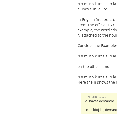
"La muso kuras sub la l
al loko sub la lito.
In English (not exact):
From The official 16 r
example, the word "dom
N attached to the noun
Consider the Examples
"La muso kuras sub la
on the other hand,
"La muso kuras sub la 
Here the n shows the 
NickDBrennan:
Mi havas demando.
En "Bildoj kaj demand