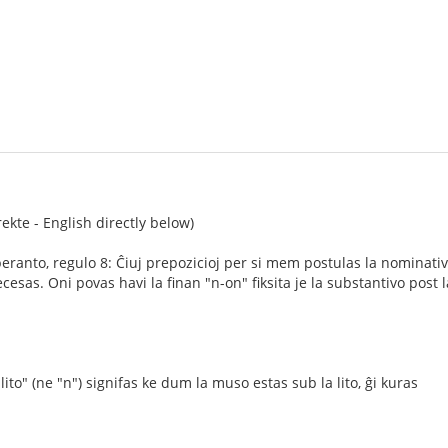
ekte - English directly below)
peranto, regulo 8: Ĉiuj prepozicioj per si mem postulas la nominat
ecesas. Oni povas havi la finan "n-on" fiksita je la substantivo post
ito" (ne "n") signifas ke dum la muso estas sub la lito, ĝi kuras