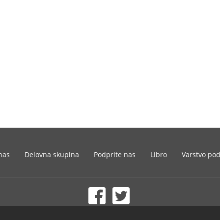
nas
Delovna skupina
Podprite nas
Libro
Varstvo po
© 2002-2026 lernu.net |
Impressum