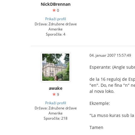
NickDBrennan
0
Prikaži profil
Država: Združene države
Amerike
Sporočila: 4
04. januar 2007 15:57:49
Esperante: (Angle subr
de la 16 reguloj de Es
"en". Do, ne fina "n" n
awake
al nova loko.
9
Prikaži profil
Ekzemple:
Država: Združene države
Amerike
"La muso kuras sub la l
Sporočila: 218
Tamen