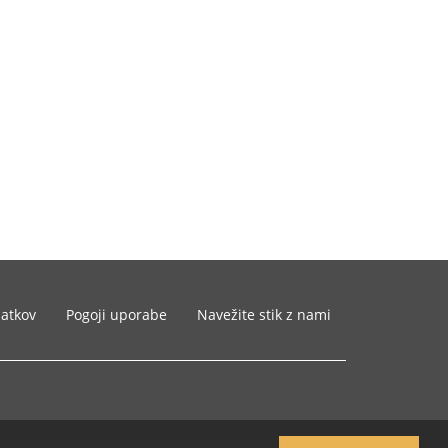
datkov
Pogoji uporabe
Navežite stik z nami