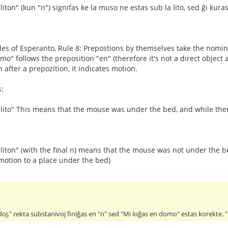
iton" (kun "n") signifas ke la muso ne estas sub la lito, sed ĝi kuras
ules of Esperanto, Rule 8: Prepostions by themselves take the nomina
o" follows the preposition "en" (therefore it's not a direct object
 after a prepozition, it indicates motion.
:
 lito" This means that the mouse was under the bed, and while the
liton" (with the final n) means that the mouse was not under the b
motion to a place under the bed)
oj," rekta substanivoj finiĝas en "n" sed "Mi loĝas en domo" estas korekte. 