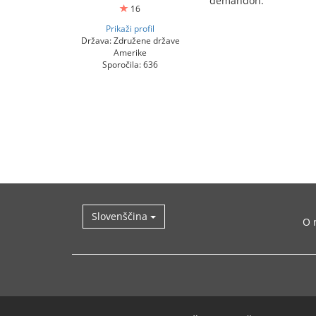
demandon."
16
Prikaži profil
Država: Združene države
Amerike
Sporočila: 636
Slovenščina
O 