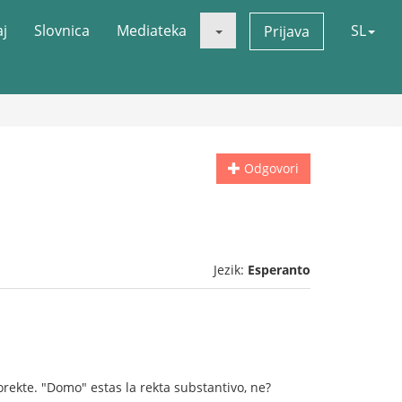
aj
Slovnica
Mediateka
SL
Prijava
Odgovori
Jezik:
Esperanto
orekte. "Domo" estas la rekta substantivo, ne?