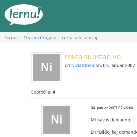
K
vsebini
Forum
O vsem drugem
rekta substanivoj
rekta substanivoj
od
NickDBrennan
, 04. januar 2007
Sporočila:
4
04. januar 2007 07:46:40
Mi havas demando.
En "Bildoj kaj demando