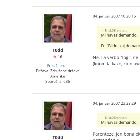
04. januar 2007 16:20:15
NickDBrennan:
Mi havas demando.
En "Bildoj kaj demand
T0dd
16
Ne. La verbo "loĝi" ne 
(knom la kazo, kiun awa
Prikaži profil
Država: Združene države
Amerike
Sporočila: 636
04. januar 2007 23:29:29
NickDBrennan:
Mi havas demando.
Parenteze, jen bona ek
T0dd