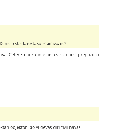
"Domo" estas la rekta substantivo, ne?
tiva. Cetere, oni kutime ne uzas -n post prepozicio
ktan objekton, do vi devas diri "Mi havas