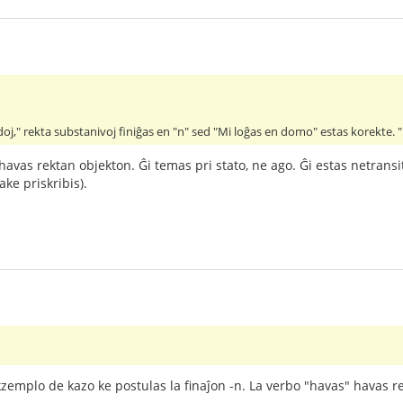
oj," rekta substanivoj finiĝas en "n" sed "Mi loĝas en domo" estas korekte. 
havas rektan objekton. Ĝi temas pri stato, ne ago. Ĝi estas netransi
ke priskribis).
zemplo de kazo ke postulas la finaĵon -n. La verbo "havas" havas re