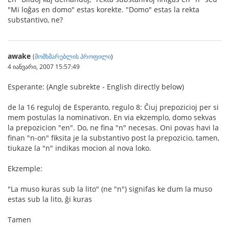
"Mi loĝas en domo" estas korekte. "Domo" estas la rekta
substantivo, ne?
awake
(
მომხმარებლის პროფილი
)
4 იანვარი, 2007 15:57:49
Esperante: (Angle subrekte - English directly below)
de la 16 reguloj de Esperanto, regulo 8: Ĉiuj prepozicioj per si
mem postulas la nominativon. En via ekzemplo, domo sekvas
la prepozicion "en". Do, ne fina "n" necesas. Oni povas havi la
finan "n-on" fiksita je la substantivo post la prepozicio, tamen,
tiukaze la "n" indikas mocion al nova loko.
Ekzemple:
"La muso kuras sub la lito" (ne "n") signifas ke dum la muso
estas sub la lito, ĝi kuras
Tamen