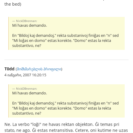
the bed)
NickDBrennan:
Mi havas demando.
En "Bildoj kaj demandoj," rekta substanivoj finiĝas en "n" sed
"Mi loĝas en domo" estas korekte. "Domo" estas la rekta
substantivo, ne?
T0dd
(
მომხმარებლის პროფილი
)
4 იანვარი, 2007 16:20:15
NickDBrennan:
Mi havas demando.
En "Bildoj kaj demandoj," rekta substanivoj finiĝas en "n" sed
"Mi loĝas en domo" estas korekte. "Domo" estas la rekta
substantivo, ne?
Ne. La verbo "loĝi" ne havas rektan objekton. Ĝi temas pri
stato, ne ago. Ĝi estas netransitiva. Cetere, oni kutime ne uzas