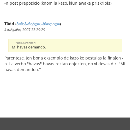
-n post prepozicio (knom la kazo, kiun awake priskribis).
T0dd
(
მომხმარებლის პროფილი
)
4 იანვარი, 2007 23:29:29
NickDBrennan:
Mi havas demando.
Parenteze, jen bona ekzemplo de kazo ke postulas la finaĵon -
n. La verbo "havas" havas rektan objekton, do vi devas diri "Mi
havas demandon."