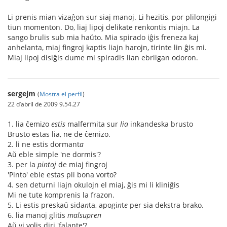
Li prenis mian vizaĝon sur siaj manoj. Li hezitis, por plilongigi
tiun momenton. Do, liaj lipoj delikate renkontis miajn. La
sango brulis sub mia haŭto. Mia spirado iĝis freneza kaj
anhelanta, miaj fingroj kaptis liajn harojn, tirinte lin ĝis mi.
Miaj lipoj disiĝis dume mi spiradis lian ebriigan odoron.
sergejm
(
Mostra el perfil
)
22 d’abril de 2009 9.54.27
1. lia ĉemi
z
o
estis
malfermita sur
lia
inkandeska brusto
Brusto estas lia, ne de ĉemizo.
2. li ne estis dormant
a
Aŭ eble simple 'ne dormis'?
3. per la
pintoj
de miaj fingroj
'Pinto' eble estas pli bona vorto?
4. sen deturni liajn okulojn el miaj, ĝis mi li kliniĝis
Mi ne tute komprenis la frazon.
5. Li estis preskaŭ sida
n
ta, apogi
n
t
e
per sia dekstra brako.
6. lia manoj glitis
malsupren
Aŭ vi volis diri 'falante'?