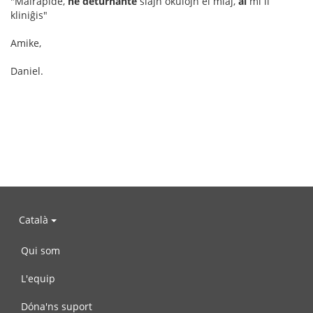
"Malrapide,
ne deturnante
siajn okulojn el miaj,
al
mi li
kliniĝis"
Amike,
Daniel.
Català
Qui som
L'equip
Dóna'ns suport