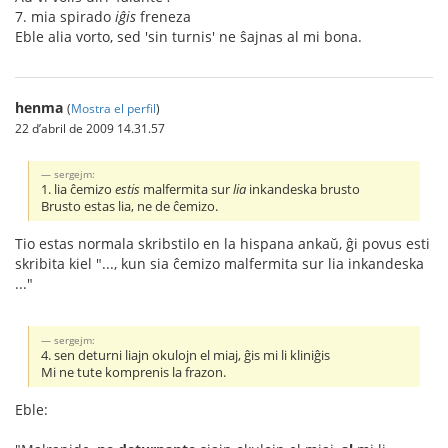
7. mia spirado
iĝis
freneza
Eble alia vorto, sed 'sin turnis' ne ŝajnas al mi bona.
henma
(
Mostra el perfil
)
22 d’abril de 2009 14.31.57
sergejm:
1. lia ĉemi
z
o
estis
malfermita sur
lia
inkandeska brusto
Brusto estas lia, ne de ĉemizo.
Tio estas normala skribstilo en la hispana ankaŭ, ĝi povus esti
skribita kiel "..., kun sia ĉemizo malfermita sur lia inkandeska
..."
sergejm:
4. sen deturni liajn okulojn el miaj, ĝis mi li kliniĝis
Mi ne tute komprenis la frazon.
Eble: