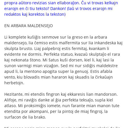
propra aŭtoro revizias sian ellaboraĵon. Ĉu vi trovas kelkajn
erarojn en ĉi tiu teksto? Dankon! (laŭ vi trovos erarojn mi
redaktos kaj korektos la tekston)
EN ARBARA MALDENSEJO
Li komplete kuŝiĝis senmove sur la greso en la arbara
maldensejo, lia ĉemiso estis malfermita sur lia inkandeska kaj
skulpta brusto. Liaj palpebroj estis fermitaj, kvankam li
evidente ne dormis. Perfekta statuo, kvazaŭ skulptaĵo el rara
kaj nekonata ŝtono. Mi ŝatus kuŝi dorsen, kiel li, kaj lasi la
sunon varmigi mian vizaĝon. Sed mi nur sidiĝis maldekstre
apud li, la mentono apogita super la genuoj. Estis afabla
vento, kiu blovadis mian hararon kaj skuadis la ĉirkaŭajn
herbetojn.
Hezitante, mi etendis fingron kaj ekkaresis lian mandorson.
Alifoje, mi raviĝis danke al ĝia perfekta teksaĵo, supla kiel
atlaso. Mi proksimiĝis iomete, nun farante mian manon tute
etendita por akompani, per la pintoj de miaj fingroj, la
surfacon de lia brako.