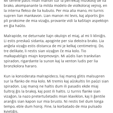
Mi serene pasis mian manon sur la perfektaj muskoloj de lia
brako, akompanante la milda modelo de violkoloraj vejnoj, en
la interna flekso de lia kubuto. Per mia alia mano, mi turnis
supren lian mankavon. Lian manon mi levis, kaj alportis ĝin
pli proksime de mia vizaĝo, provante vidi la kaŝitajn aspektojn
en ĝia haŭto.
Malrapide, ne deturnate liajn okulojn el miaj, al mi li kliniĝis.
Li estis preskaŭ sidanta, apoginte per sia dekstra brako. Lia
anĝela vizaĝo estis distanca de mi je kelkaj centimetroj. Do,
tre delikate, li restis sian vizaĝon ĉe mia kolo. Tio
malkapabligis miajn korpmovojn. Mi aŭdis lian trankvilan
spiradon, rigardante la sunon kaj la venton ludis per lia
bronzkolora hararo.
Kun ia konsiderata malrapideco, liaj manoj glitis malsupren
sur la flanko de mia kolo. Mi tremis kaj aŭskultis lin paŭzi sian
spiradon. Liaj manoj ne haltis dum ili pasadis ekde miaj
ŝultroj ĝis la brakoj, kaj post ili haltis. Li turnis flanke sian
vizaĝon, la nazo pretertuŝetadis mian klaviklon, kaj li ĝentile
aranĝis sian kapon sur mia brusto. Ni restis tiel dum longa
tempo, eble dum horoj. Fine, la korbatado de mia pulsado
kvietiĝis.