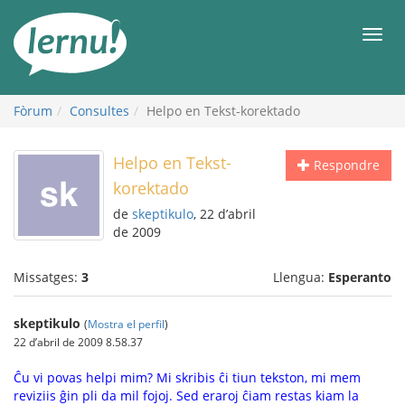
Al
contingut
Men
Fòrum
Consultes
Helpo en Tekst-korektado
Helpo en Tekst-
Respondre
korektado
de
skeptikulo
, 22 d’abril
de 2009
Missatges:
3
Llengua:
Esperanto
skeptikulo
(
Mostra el perfil
)
22 d’abril de 2009 8.58.37
Ĉu vi povas helpi mim? Mi skribis ĉi tiun tekston, mi mem
reviziis ĝin pli da mil fojoj. Sed eraroj ĉiam restas kiam la