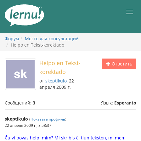
К
содержанию
Мен
Форум
Место для консультаций
Helpo en Tekst-korektado
Helpo en Tekst-
Ответить
korektado
от
skeptikulo
, 22
апреля 2009 г.
Сообщений:
3
Язык:
Esperanto
skeptikulo
(
Показать профиль
)
22 апреля 2009 г., 8:58:37
Ĉu vi povas helpi mim? Mi skribis ĉi tiun tekston, mi mem