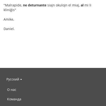
"Malrapide,
ne deturnante
siajn okulojn el miaj,
al
mi li
kliniĝis"
Amike,
Daniel.
Русский
О нас
Команда