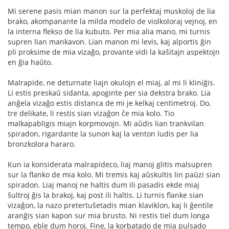
Mi serene pasis mian manon sur la perfektaj muskoloj de lia
brako, akompanante la milda modelo de violkoloraj vejnoj, en
la interna flekso de lia kubuto. Per mia alia mano, mi turnis
supren lian mankavon. Lian manon mi levis, kaj alportis ĝin
pli proksime de mia vizaĝo, provante vidi la kaŝitajn aspektojn
en ĝia haŭto.
Malrapide, ne deturnate liajn okulojn el miaj, al mi li kliniĝis.
Li estis preskaŭ sidanta, apoginte per sia dekstra brako. Lia
anĝela vizaĝo estis distanca de mi je kelkaj centimetroj. Do,
tre delikate, li restis sian vizaĝon ĉe mia kolo. Tio
malkapabligis miajn korpmovojn. Mi aŭdis lian trankvilan
spiradon, rigardante la sunon kaj la venton ludis per lia
bronzkolora hararo.
Kun ia konsiderata malrapideco, liaj manoj glitis malsupren
sur la flanko de mia kolo. Mi tremis kaj aŭskultis lin paŭzi sian
spiradon. Liaj manoj ne haltis dum ili pasadis ekde miaj
ŝultroj ĝis la brakoj, kaj post ili haltis. Li turnis flanke sian
vizaĝon, la nazo pretertuŝetadis mian klaviklon, kaj li ĝentile
aranĝis sian kapon sur mia brusto. Ni restis tiel dum longa
tempo, eble dum horoj. Fine, la korbatado de mia pulsado