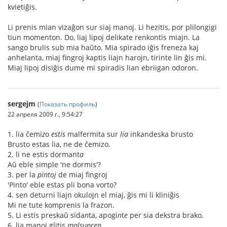
kvietiĝis.
Li prenis mian vizaĝon sur siaj manoj. Li hezitis, por plilongigi
tiun momenton. Do, liaj lipoj delikate renkontis miajn. La
sango brulis sub mia haŭto. Mia spirado iĝis freneza kaj
anhelanta, miaj fingroj kaptis liajn harojn, tirinte lin ĝis mi.
Miaj lipoj disiĝis dume mi spiradis lian ebriigan odoron.
sergejm
(
Показать профиль
)
22 апреля 2009 г., 9:54:27
1. lia ĉemi
z
o
estis
malfermita sur
lia
inkandeska brusto
Brusto estas lia, ne de ĉemizo.
2. li ne estis dormant
a
Aŭ eble simple 'ne dormis'?
3. per la
pintoj
de miaj fingroj
'Pinto' eble estas pli bona vorto?
4. sen deturni liajn okulojn el miaj, ĝis mi li kliniĝis
Mi ne tute komprenis la frazon.
5. Li estis preskaŭ sida
n
ta, apogi
n
t
e
per sia dekstra brako.
6. lia manoj glitis
malsupren