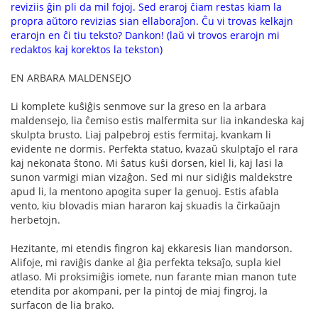
reviziis ĝin pli da mil fojoj. Sed eraroj ĉiam restas kiam la
propra aŭtoro revizias sian ellaboraĵon. Ĉu vi trovas kelkajn
erarojn en ĉi tiu teksto? Dankon! (laŭ vi trovos erarojn mi
redaktos kaj korektos la tekston)
EN ARBARA MALDENSEJO
Li komplete kuŝiĝis senmove sur la greso en la arbara
maldensejo, lia ĉemiso estis malfermita sur lia inkandeska kaj
skulpta brusto. Liaj palpebroj estis fermitaj, kvankam li
evidente ne dormis. Perfekta statuo, kvazaŭ skulptaĵo el rara
kaj nekonata ŝtono. Mi ŝatus kuŝi dorsen, kiel li, kaj lasi la
sunon varmigi mian vizaĝon. Sed mi nur sidiĝis maldekstre
apud li, la mentono apogita super la genuoj. Estis afabla
vento, kiu blovadis mian hararon kaj skuadis la ĉirkaŭajn
herbetojn.
Hezitante, mi etendis fingron kaj ekkaresis lian mandorson.
Alifoje, mi raviĝis danke al ĝia perfekta teksaĵo, supla kiel
atlaso. Mi proksimiĝis iomete, nun farante mian manon tute
etendita por akompani, per la pintoj de miaj fingroj, la
surfacon de lia brako.