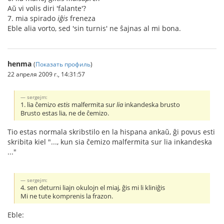
Aŭ vi volis diri 'falante'?
7. mia spirado
iĝis
freneza
Eble alia vorto, sed 'sin turnis' ne ŝajnas al mi bona.
henma
(
Показать профиль
)
22 апреля 2009 г., 14:31:57
sergejm:
1. lia ĉemi
z
o
estis
malfermita sur
lia
inkandeska brusto
Brusto estas lia, ne de ĉemizo.
Tio estas normala skribstilo en la hispana ankaŭ, ĝi povus esti
skribita kiel "..., kun sia ĉemizo malfermita sur lia inkandeska
..."
sergejm:
4. sen deturni liajn okulojn el miaj, ĝis mi li kliniĝis
Mi ne tute komprenis la frazon.
Eble: