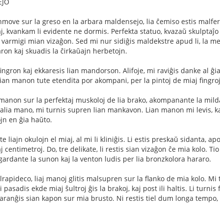
EJO
nmove sur la greso en la arbara maldensejo, lia ĉemiso estis malferm
aj, kvankam li evidente ne dormis. Perfekta statuo, kvazaŭ skulptaĵo
non varmigi mian vizaĝon. Sed mi nur sidiĝis maldekstre apud li, la m
ron kaj skuadis la ĉirkaŭajn herbetojn.
ingron kaj ekkaresis lian mandorson. Alifoje, mi raviĝis danke al ĝia
an manon tute etendita por akompani, per la pintoj de miaj fingroj,
anon sur la perfektaj muskoloj de lia brako, akompanante la milda 
 alia mano, mi turnis supren lian mankavon. Lian manon mi levis, ka
ojn en ĝia haŭto.
 liajn okulojn el miaj, al mi li kliniĝis. Li estis preskaŭ sidanta, a
j centimetroj. Do, tre delikate, li restis sian vizaĝon ĉe mia kolo. 
igardante la sunon kaj la venton ludis per lia bronzkolora hararo.
apideco, liaj manoj glitis malsupren sur la flanko de mia kolo. Mi t
 pasadis ekde miaj ŝultroj ĝis la brakoj, kaj post ili haltis. Li turni
ile aranĝis sian kapon sur mia brusto. Ni restis tiel dum longa temp