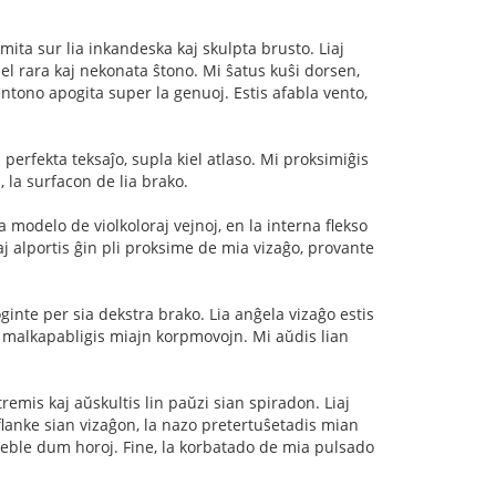
ita sur lia inkandeska kaj skulpta brusto. Liaj
 el rara kaj nekonata ŝtono. Mi ŝatus kuŝi dorsen,
entono apogita super la genuoj. Estis afabla vento,
 perfekta teksaĵo, supla kiel atlaso. Mi proksimiĝis
 la surfacon de lia brako.
modelo de violkoloraj vejnoj, en la interna flekso
j alportis ĝin pli proksime de mia vizaĝo, provante
poginte per sia dekstra brako. Lia anĝela vizaĝo estis
Tio malkapabligis miajn korpmovojn. Mi aŭdis lian
remis kaj aŭskultis lin paŭzi sian spiradon. Liaj
s flanke sian vizaĝon, la nazo pretertuŝetadis mian
o, eble dum horoj. Fine, la korbatado de mia pulsado