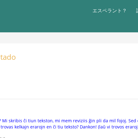
エスペラント？
ktado
Mi skribis ĉi tiun tekston, mi mem reviziis ĝin pli da mil fojoj. Sed
 trovas kelkajn erarojn en ĉi tiu teksto? Dankon! (laŭ vi trovos eraro