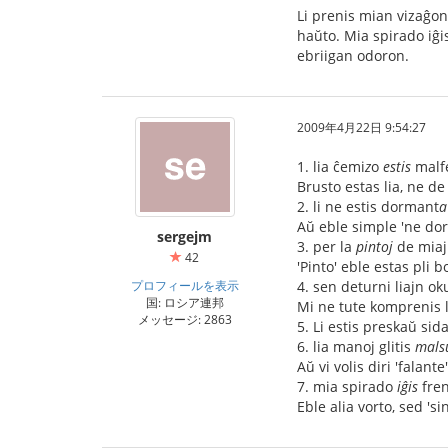
Li prenis mian vizaĝon 
haŭto. Mia spirado iĝis
ebriigan odoron.
2009年4月22日 9:54:27
1. lia ĉemi
z
o
estis
malf
Brusto estas lia, ne de
2. li ne estis dormant
a
Aŭ eble simple 'ne dor
sergejm
3. per la
pintoj
de miaj 
42
'Pinto' eble estas pli 
プロフィールを表示
4. sen deturni liajn oku
国: ロシア連邦
Mi ne tute komprenis l
メッセージ: 2863
5. Li estis preskaŭ sid
6. lia manoj glitis
mals
Aŭ vi volis diri 'falante
7. mia spirado
iĝis
fre
Eble alia vorto, sed 's