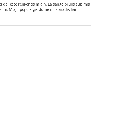
poj delikate renkontis miajn. La sango brulis sub mia
is mi. Miaj lipoj disiĝis dume mi spiradis lian