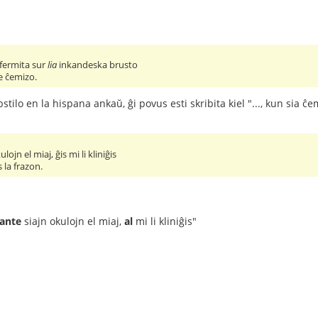
fermita sur
lia
inkandeska brusto
de ĉemizo.
stilo en la hispana ankaŭ, ĝi povus esti skribita kiel "..., kun sia ĉ
lojn el miaj, ĝis mi li kliniĝis
 la frazon.
ante
siajn okulojn el miaj,
al
mi li kliniĝis"