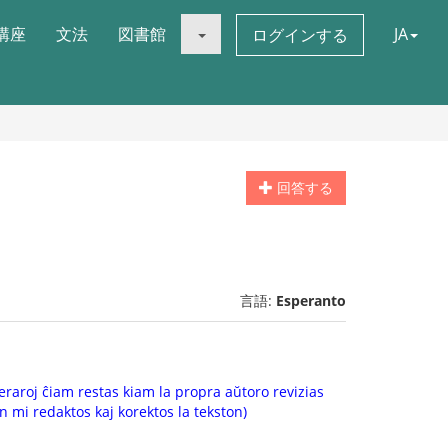
講座
文法
図書館
JA
ログインする
回答する
言語:
Esperanto
 eraroj ĉiam restas kiam la propra aŭtoro revizias
jn mi redaktos kaj korektos la tekston)