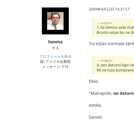
2009年4月22日 14:31:57
sergejm:
1. lia ĉemi
z
o
estis
mal
Brusto estas lia, ne 
henma
Tio estas normala skrib
6
プロフィールを表示
sergejm:
国: アメリカ合衆国
4. sen deturni liajn oku
メッセージ: 574
Mi ne tute komprenis
Eble:
"Malrapide,
ne deturn
Amike,
Daniel.