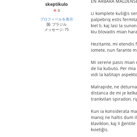
EN ARBARA MALDENS
skeptikulo
0
Li komplete kuŝiĝis se
プロフィールを表示
palpebroj estis fermit
国: ブラジル
kiel li, kaj lasi la su
メッセージ: 75
kiu blovadis mian hara
Hezitante, mi etendis f
iomete, nun farante mi
Mi serene pasis mian m
de lia kubuto. Per mia
vidi la kaŝitajn aspekt
Malrapide, ne deturnate
distanca de mi je kelka
trankvilan spiradon, r
Kun ia konsiderata malr
manoj ne haltis dum ili
klaviklon, kaj li ĝent
kvietiĝis.