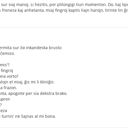
sur siaj manoj. Li hezitis, por plilongigi tiun momenton. Do, liaj li
 freneza kaj anhelanta, miaj fingroj kaptis liajn harojn, tirinte lin ĝ
ermita sur
lia
inkandeska brusto
 ĉemizo.
mis'?
fingroj
bona vorto?
lojn el miaj, ĝis mi li kliniĝis
a frazon.
a
n
ta, apogi
n
t
e
per sia dekstra brako.
upren
'?
neza
in turnis' ne ŝajnas al mi bona.