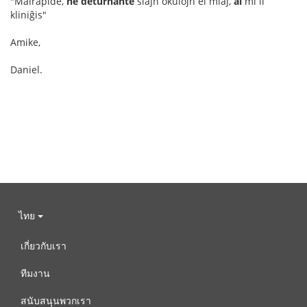
"Malrapide,
ne deturnante
siajn okulojn el miaj,
al
mi li
kliniĝis"
Amike,
Daniel.
ไทย
เกี่ยวกับเรา
ทีมงาน
สนับสนุนพวกเรา