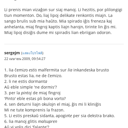
Li prenis mian vizaĝon sur siaj manoj. Li hezitis, por plilongigi
tiun momenton. Do, liaj lipoj delikate renkontis miajn. La
sango brulis sub mia haŭto. Mia spirado iĝis freneza kaj
anhelanta, miaj fingroj kaptis liajn harojn, tirinte lin ĝis mi.
Miaj lipoj disiĝis dume mi spiradis lian ebriigan odoron.
sergejm
(
แสดงโปรไฟล์
)
22 เมษายน 2009, 09:54:27
1. lia ĉemi
z
o
estis
malfermita sur
lia
inkandeska brusto
Brusto estas lia, ne de ĉemizo.
2. li ne estis dormant
a
Aŭ eble simple 'ne dormis'?
3. per la
pintoj
de miaj fingroj
'Pinto' eble estas pli bona vorto?
4. sen deturni liajn okulojn el miaj, ĝis mi li kliniĝis
Mi ne tute komprenis la frazon.
5. Li estis preskaŭ sida
n
ta, apogi
n
t
e
per sia dekstra brako.
6. lia manoj glitis
malsupren
Aŭ vi volis diri 'falante'?