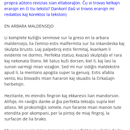
propra aŭtoro revizias sian ellaboraĵon. Ĉu vi trovas kelkajn
erarojn en ĉi tiu teksto? Dankon! (laŭ vi trovos erarojn mi
redaktos kaj korektos la tekston)
EN ARBARA MALDENSEJO
Li komplete kuŝiĝis senmove sur la greso en la arbara
maldensejo, lia ĉemiso estis malfermita sur lia inkandeska kaj
skulpta brusto. Liaj palpebroj estis fermitaj, kvankam li
evidente ne dormis. Perfekta statuo, kvazaŭ skulptaĵo el rara
kaj nekonata ŝtono. Mi ŝatus kuŝi dorsen, kiel li, kaj lasi la
sunon varmigi mian vizaĝon. Sed mi nur sidiĝis maldekstre
apud li, la mentono apogita super la genuoj. Estis afabla
vento, kiu blovadis mian hararon kaj skuadis la ĉirkaŭajn
herbetojn.
Hezitante, mi etendis fingron kaj ekkaresis lian mandorson.
Alifoje, mi raviĝis danke al ĝia perfekta teksaĵo, supla kiel
atlaso. Mi proksimiĝis iomete, nun farante mian manon tute
etendita por akompani, per la pintoj de miaj fingroj, la
surfacon de lia brako.