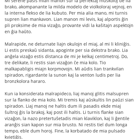
Mi serene pasis mian manon sur la perfektaj muskoloj de lia
brako, akompanante la milda modelo de violkoloraj vejnoj, en
la interna flekso de lia kubuto. Per mia alia mano, mi turnis
supren lian mankavon. Lian manon mi levis, kaj alportis ĝin
pli proksime de mia vizaĝo, provante vidi la kaŝitajn aspektojn
en ĝia haŭto.
Malrapide, ne deturnate liajn okulojn el miaj, al mi li kliniĝis.
Li estis preskaŭ sidanta, apoginte per sia dekstra brako. Lia
anĝela vizaĝo estis distanca de mi je kelkaj centimetroj. Do,
tre delikate, li restis sian vizaĝon ĉe mia kolo. Tio
malkapabligis miajn korpmovojn. Mi aŭdis lian trankvilan
spiradon, rigardante la sunon kaj la venton ludis per lia
bronzkolora hararo.
Kun ia konsiderata malrapideco, liaj manoj glitis malsupren
sur la flanko de mia kolo. Mi tremis kaj aŭskultis lin paŭzi sian
spiradon. Liaj manoj ne haltis dum ili pasadis ekde miaj
ŝultroj ĝis la brakoj, kaj post ili haltis. Li turnis flanke sian
vizaĝon, la nazo pretertuŝetadis mian klaviklon, kaj li ĝentile
aranĝis sian kapon sur mia brusto. Ni restis tiel dum longa
tempo, eble dum horoj. Fine, la korbatado de mia pulsado
kvietiĝis.