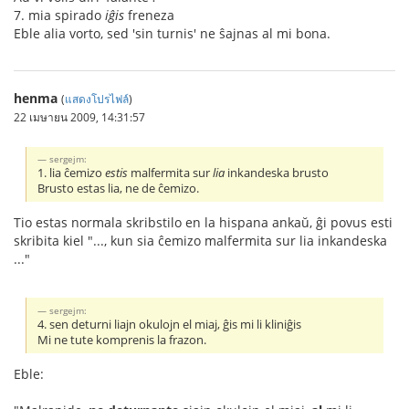
7. mia spirado
iĝis
freneza
Eble alia vorto, sed 'sin turnis' ne ŝajnas al mi bona.
henma
(
แสดงโปรไฟล์
)
22 เมษายน 2009, 14:31:57
sergejm:
1. lia ĉemi
z
o
estis
malfermita sur
lia
inkandeska brusto
Brusto estas lia, ne de ĉemizo.
Tio estas normala skribstilo en la hispana ankaŭ, ĝi povus esti
skribita kiel "..., kun sia ĉemizo malfermita sur lia inkandeska
..."
sergejm:
4. sen deturni liajn okulojn el miaj, ĝis mi li kliniĝis
Mi ne tute komprenis la frazon.
Eble: