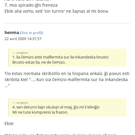
7. mia spirado
iĝis
freneza
Eble alia vorto, sed 'sin turnis' ne ŝajnas al mi bona.
henma
(
Voir le profil
)
22 avril 2009 14:31:57
sergejm:
1. lia ĉemi
z
o
estis
malfermita sur
lia
inkandeska brusto
Brusto estas lia, ne de ĉemizo.
Tio estas normala skribstilo en la hispana ankaŭ, ĝi povus esti
skribita kiel "..., kun sia ĉemizo malfermita sur lia inkandeska
..."
sergejm:
4. sen deturni liajn okulojn el miaj, ĝis mi li kliniĝis
Mi ne tute komprenis la frazon.
Eble: