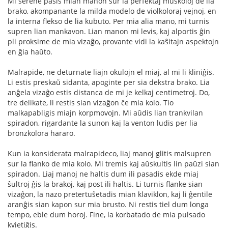
Mi serene pasis mian manon sur la perfektaj muskoloj de lia
brako, akompanante la milda modelo de violkoloraj vejnoj, en
la interna flekso de lia kubuto. Per mia alia mano, mi turnis
supren lian mankavon. Lian manon mi levis, kaj alportis ĝin
pli proksime de mia vizaĝo, provante vidi la kaŝitajn aspektojn
en ĝia haŭto.
Malrapide, ne deturnate liajn okulojn el miaj, al mi li kliniĝis.
Li estis preskaŭ sidanta, apoginte per sia dekstra brako. Lia
anĝela vizaĝo estis distanca de mi je kelkaj centimetroj. Do,
tre delikate, li restis sian vizaĝon ĉe mia kolo. Tio
malkapabligis miajn korpmovojn. Mi aŭdis lian trankvilan
spiradon, rigardante la sunon kaj la venton ludis per lia
bronzkolora hararo.
Kun ia konsiderata malrapideco, liaj manoj glitis malsupren
sur la flanko de mia kolo. Mi tremis kaj aŭskultis lin paŭzi sian
spiradon. Liaj manoj ne haltis dum ili pasadis ekde miaj
ŝultroj ĝis la brakoj, kaj post ili haltis. Li turnis flanke sian
vizaĝon, la nazo pretertuŝetadis mian klaviklon, kaj li ĝentile
aranĝis sian kapon sur mia brusto. Ni restis tiel dum longa
tempo, eble dum horoj. Fine, la korbatado de mia pulsado
kvietiĝis.