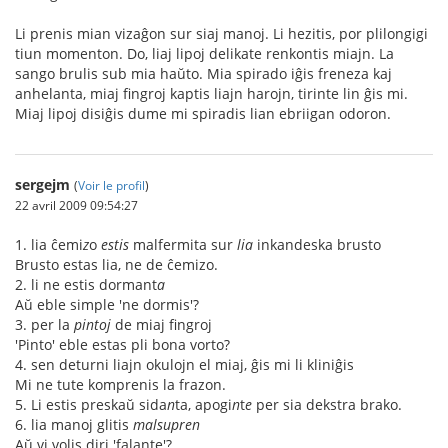
Li prenis mian vizaĝon sur siaj manoj. Li hezitis, por plilongigi
tiun momenton. Do, liaj lipoj delikate renkontis miajn. La
sango brulis sub mia haŭto. Mia spirado iĝis freneza kaj
anhelanta, miaj fingroj kaptis liajn harojn, tirinte lin ĝis mi.
Miaj lipoj disiĝis dume mi spiradis lian ebriigan odoron.
sergejm
(
Voir le profil
)
22 avril 2009 09:54:27
1. lia ĉemi
z
o
estis
malfermita sur
lia
inkandeska brusto
Brusto estas lia, ne de ĉemizo.
2. li ne estis dormant
a
Aŭ eble simple 'ne dormis'?
3. per la
pintoj
de miaj fingroj
'Pinto' eble estas pli bona vorto?
4. sen deturni liajn okulojn el miaj, ĝis mi li kliniĝis
Mi ne tute komprenis la frazon.
5. Li estis preskaŭ sida
n
ta, apogi
n
t
e
per sia dekstra brako.
6. lia manoj glitis
malsupren
Aŭ vi volis diri 'falante'?