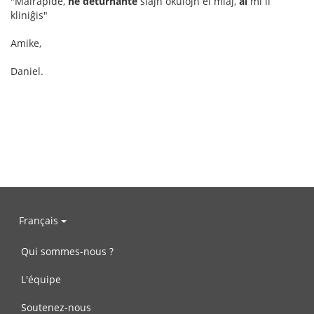
"Malrapide,
ne deturnante
siajn okulojn el miaj,
al
mi li
kliniĝis"
Amike,
Daniel.
Français
Qui sommes-nous ?
L'équipe
Soutenez-nous