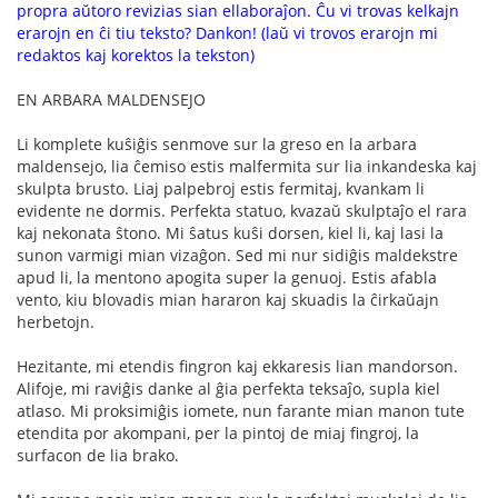
propra aŭtoro revizias sian ellaboraĵon. Ĉu vi trovas kelkajn
erarojn en ĉi tiu teksto? Dankon! (laŭ vi trovos erarojn mi
redaktos kaj korektos la tekston)
EN ARBARA MALDENSEJO
Li komplete kuŝiĝis senmove sur la greso en la arbara
maldensejo, lia ĉemiso estis malfermita sur lia inkandeska kaj
skulpta brusto. Liaj palpebroj estis fermitaj, kvankam li
evidente ne dormis. Perfekta statuo, kvazaŭ skulptaĵo el rara
kaj nekonata ŝtono. Mi ŝatus kuŝi dorsen, kiel li, kaj lasi la
sunon varmigi mian vizaĝon. Sed mi nur sidiĝis maldekstre
apud li, la mentono apogita super la genuoj. Estis afabla
vento, kiu blovadis mian hararon kaj skuadis la ĉirkaŭajn
herbetojn.
Hezitante, mi etendis fingron kaj ekkaresis lian mandorson.
Alifoje, mi raviĝis danke al ĝia perfekta teksaĵo, supla kiel
atlaso. Mi proksimiĝis iomete, nun farante mian manon tute
etendita por akompani, per la pintoj de miaj fingroj, la
surfacon de lia brako.