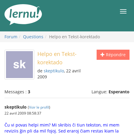
Aller
au
Men
contenu
Forum
Questions
Helpo en Tekst-korektado
Helpo en Tekst-
Répondre
korektado
de
skeptikulo
, 22 avril
2009
Messages :
3
Langue:
Esperanto
skeptikulo
(
Voir le profil
)
22 avril 2009 08:58:37
Ĉu vi povas helpi mim? Mi skribis ĉi tiun tekston, mi mem
reviziis ĝin pli da mil fojoj. Sed eraroj ĉiam restas kiam la