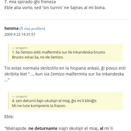
7. mia spirado
iĝis
freneza
Eble alia vorto, sed 'sin turnis' ne ŝajnas al mi bona.
henma
(
Å vise profilen
)
2009 4 22 14:31:57
sergejm:
1. lia ĉemi
z
o
estis
malfermita sur
lia
inkandeska brusto
Brusto estas lia, ne de ĉemizo.
Tio estas normala skribstilo en la hispana ankaŭ, ĝi povus esti
skribita kiel "..., kun sia ĉemizo malfermita sur lia inkandeska
..."
sergejm:
4. sen deturni liajn okulojn el miaj, ĝis mi li kliniĝis
Mi ne tute komprenis la frazon.
Eble:
"Malrapide,
ne deturnante
siajn okulojn el miaj,
al
mi li