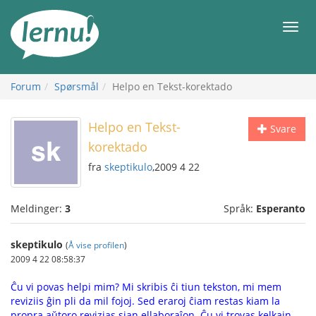
Til
innholdet
Meny
Forum
Spørsmål
Helpo en Tekst-korektado
Helpo en Tekst-
Svare
korektado
fra
skeptikulo
,2009 4 22
Meldinger:
3
Språk:
Esperanto
skeptikulo
(
Å vise profilen
)
2009 4 22 08:58:37
Ĉu vi povas helpi mim? Mi skribis ĉi tiun tekston, mi mem
reviziis ĝin pli da mil fojoj. Sed eraroj ĉiam restas kiam la
propra aŭtoro revizias sian ellaboraĵon. Ĉu vi trovas kelkajn