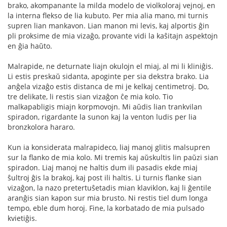
brako, akompanante la milda modelo de violkoloraj vejnoj, en
la interna flekso de lia kubuto. Per mia alia mano, mi turnis
supren lian mankavon. Lian manon mi levis, kaj alportis ĝin
pli proksime de mia vizaĝo, provante vidi la kaŝitajn aspektojn
en ĝia haŭto.
Malrapide, ne deturnate liajn okulojn el miaj, al mi li kliniĝis.
Li estis preskaŭ sidanta, apoginte per sia dekstra brako. Lia
anĝela vizaĝo estis distanca de mi je kelkaj centimetroj. Do,
tre delikate, li restis sian vizaĝon ĉe mia kolo. Tio
malkapabligis miajn korpmovojn. Mi aŭdis lian trankvilan
spiradon, rigardante la sunon kaj la venton ludis per lia
bronzkolora hararo.
Kun ia konsiderata malrapideco, liaj manoj glitis malsupren
sur la flanko de mia kolo. Mi tremis kaj aŭskultis lin paŭzi sian
spiradon. Liaj manoj ne haltis dum ili pasadis ekde miaj
ŝultroj ĝis la brakoj, kaj post ili haltis. Li turnis flanke sian
vizaĝon, la nazo pretertuŝetadis mian klaviklon, kaj li ĝentile
aranĝis sian kapon sur mia brusto. Ni restis tiel dum longa
tempo, eble dum horoj. Fine, la korbatado de mia pulsado
kvietiĝis.