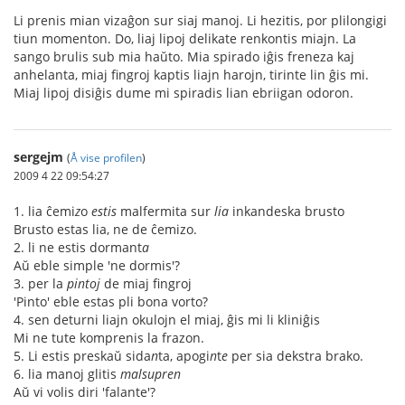
Li prenis mian vizaĝon sur siaj manoj. Li hezitis, por plilongigi
tiun momenton. Do, liaj lipoj delikate renkontis miajn. La
sango brulis sub mia haŭto. Mia spirado iĝis freneza kaj
anhelanta, miaj fingroj kaptis liajn harojn, tirinte lin ĝis mi.
Miaj lipoj disiĝis dume mi spiradis lian ebriigan odoron.
sergejm
(
Å vise profilen
)
2009 4 22 09:54:27
1. lia ĉemi
z
o
estis
malfermita sur
lia
inkandeska brusto
Brusto estas lia, ne de ĉemizo.
2. li ne estis dormant
a
Aŭ eble simple 'ne dormis'?
3. per la
pintoj
de miaj fingroj
'Pinto' eble estas pli bona vorto?
4. sen deturni liajn okulojn el miaj, ĝis mi li kliniĝis
Mi ne tute komprenis la frazon.
5. Li estis preskaŭ sida
n
ta, apogi
n
t
e
per sia dekstra brako.
6. lia manoj glitis
malsupren
Aŭ vi volis diri 'falante'?