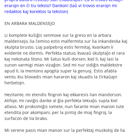
erarojn en ĉi tiu teksto? Dankon! (laŭ vi trovos erarojn mi
redaktos kaj korektos la tekston)
EN ARBARA MALDENSEJO
Li komplete kuŝiĝis senmove sur la greso en la arbara
maldensejo, lia ĉemiso estis malfermita sur lia inkandeska kaj
skulpta brusto. Liaj palpebroj estis fermitaj, kvankam li
evidente ne dormis. Perfekta statuo, kvazaŭ skulptaĵo el rara
kaj nekonata ŝtono. Mi ŝatus kuŝi dorsen, kiel li, kaj lasi la
sunon varmigi mian vizaĝon. Sed mi nur sidiĝis maldekstre
apud li, la mentono apogita super la genuoj. Estis afabla
vento, kiu blovadis mian hararon kaj skuadis la ĉirkaŭajn
herbetojn.
Hezitante, mi etendis fingron kaj ekkaresis lian mandorson.
Alifoje, mi raviĝis danke al ĝia perfekta teksaĵo, supla kiel
atlaso. Mi proksimiĝis iomete, nun farante mian manon tute
etendita por akompani, per la pintoj de miaj fingroj, la
surfacon de lia brako.
Mi serene pasis mian manon sur la perfektaj muskoloj de lia