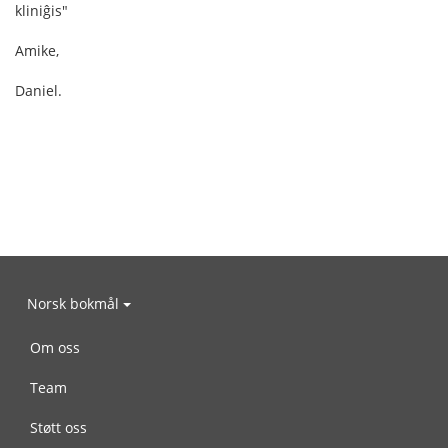
kliniĝis"
Amike,
Daniel.
Norsk bokmål
Om oss
Team
Støtt oss