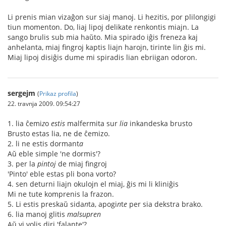
Li prenis mian vizaĝon sur siaj manoj. Li hezitis, por plilongigi
tiun momenton. Do, liaj lipoj delikate renkontis miajn. La
sango brulis sub mia haŭto. Mia spirado iĝis freneza kaj
anhelanta, miaj fingroj kaptis liajn harojn, tirinte lin ĝis mi.
Miaj lipoj disiĝis dume mi spiradis lian ebriigan odoron.
sergejm
(
Prikaz profila
)
22. travnja 2009. 09:54:27
1. lia ĉemi
z
o
estis
malfermita sur
lia
inkandeska brusto
Brusto estas lia, ne de ĉemizo.
2. li ne estis dormant
a
Aŭ eble simple 'ne dormis'?
3. per la
pintoj
de miaj fingroj
'Pinto' eble estas pli bona vorto?
4. sen deturni liajn okulojn el miaj, ĝis mi li kliniĝis
Mi ne tute komprenis la frazon.
5. Li estis preskaŭ sida
n
ta, apogi
n
t
e
per sia dekstra brako.
6. lia manoj glitis
malsupren
Aŭ vi volis diri 'falante'?