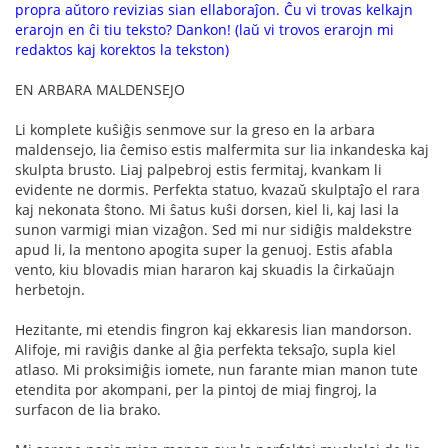
propra aŭtoro revizias sian ellaboraĵon. Ĉu vi trovas kelkajn
erarojn en ĉi tiu teksto? Dankon! (laŭ vi trovos erarojn mi
redaktos kaj korektos la tekston)
EN ARBARA MALDENSEJO
Li komplete kuŝiĝis senmove sur la greso en la arbara
maldensejo, lia ĉemiso estis malfermita sur lia inkandeska kaj
skulpta brusto. Liaj palpebroj estis fermitaj, kvankam li
evidente ne dormis. Perfekta statuo, kvazaŭ skulptaĵo el rara
kaj nekonata ŝtono. Mi ŝatus kuŝi dorsen, kiel li, kaj lasi la
sunon varmigi mian vizaĝon. Sed mi nur sidiĝis maldekstre
apud li, la mentono apogita super la genuoj. Estis afabla
vento, kiu blovadis mian hararon kaj skuadis la ĉirkaŭajn
herbetojn.
Hezitante, mi etendis fingron kaj ekkaresis lian mandorson.
Alifoje, mi raviĝis danke al ĝia perfekta teksaĵo, supla kiel
atlaso. Mi proksimiĝis iomete, nun farante mian manon tute
etendita por akompani, per la pintoj de miaj fingroj, la
surfacon de lia brako.