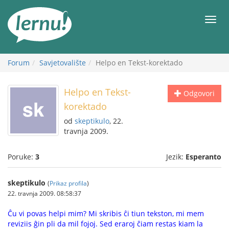
Sadržaj
Meni
Forum
Savjetovalište
Helpo en Tekst-korektado
Helpo en Tekst-
Odgovori
korektado
od
skeptikulo
, 22.
travnja 2009.
Poruke:
3
Jezik:
Esperanto
skeptikulo
(
Prikaz profila
)
22. travnja 2009. 08:58:37
Ĉu vi povas helpi mim? Mi skribis ĉi tiun tekston, mi mem
reviziis ĝin pli da mil fojoj. Sed eraroj ĉiam restas kiam la