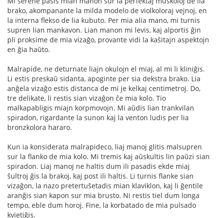
Mi serene pasis mian manon sur la perfektaj muskoloj de lia
brako, akompanante la milda modelo de violkoloraj vejnoj, en
la interna flekso de lia kubuto. Per mia alia mano, mi turnis
supren lian mankavon. Lian manon mi levis, kaj alportis ĝin
pli proksime de mia vizaĝo, provante vidi la kaŝitajn aspektojn
en ĝia haŭto.
Malrapide, ne deturnate liajn okulojn el miaj, al mi li kliniĝis.
Li estis preskaŭ sidanta, apoginte per sia dekstra brako. Lia
anĝela vizaĝo estis distanca de mi je kelkaj centimetroj. Do,
tre delikate, li restis sian vizaĝon ĉe mia kolo. Tio
malkapabligis miajn korpmovojn. Mi aŭdis lian trankvilan
spiradon, rigardante la sunon kaj la venton ludis per lia
bronzkolora hararo.
Kun ia konsiderata malrapideco, liaj manoj glitis malsupren
sur la flanko de mia kolo. Mi tremis kaj aŭskultis lin paŭzi sian
spiradon. Liaj manoj ne haltis dum ili pasadis ekde miaj
ŝultroj ĝis la brakoj, kaj post ili haltis. Li turnis flanke sian
vizaĝon, la nazo pretertuŝetadis mian klaviklon, kaj li ĝentile
aranĝis sian kapon sur mia brusto. Ni restis tiel dum longa
tempo, eble dum horoj. Fine, la korbatado de mia pulsado
kvietiĝis.