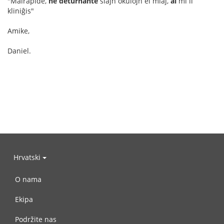
"Malrapide,
ne deturnante
siajn okulojn el miaj,
al
mi li
kliniĝis"
Amike,
Daniel.
Hrvatski
O nama
Ekipa
Podržite nas