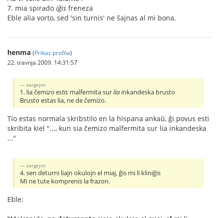
7. mia spirado
iĝis
freneza
Eble alia vorto, sed 'sin turnis' ne ŝajnas al mi bona.
henma
(
Prikaz profila
)
22. travnja 2009. 14:31:57
sergejm:
1. lia ĉemi
z
o
estis
malfermita sur
lia
inkandeska brusto
Brusto estas lia, ne de ĉemizo.
Tio estas normala skribstilo en la hispana ankaŭ, ĝi povus esti
skribita kiel "..., kun sia ĉemizo malfermita sur lia inkandeska
..."
sergejm:
4. sen deturni liajn okulojn el miaj, ĝis mi li kliniĝis
Mi ne tute komprenis la frazon.
Eble: