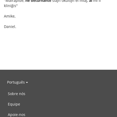
"Malrapide,
ne deturnante
siajn okulojn el miaj,
al
mi li
kliniĝis"
Amike,
Daniel.
Português
Sobre nós
Equipe
Apoie-nos