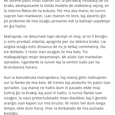
Mi serene pasis mian manon sur la perfektaj muskoloj de lia
brako, akompanante la milda modelo de violkoloraj vejnoj, en
la interna flekso de lia kubuto. Per mia alia mano, mi turnis
supren lian mankavon. Lian manon mi levis, kaj alportis ĝin
pli proksime de mia vizaĝo, provante vidi la kaŝitajn aspektojn
en ĝia haŭto.
Malrapide, ne deturnate liajn okulojn el miaj, al mi li kliniĝis.
Li estis preskaŭ sidanta, apoginte per sia dekstra brako. Lia
anĝela vizaĝo estis distanca de mi je kelkaj centimetroj. Do,
tre delikate, li restis sian vizaĝon ĉe mia kolo. Tio
malkapabligis miajn korpmovojn. Mi aŭdis lian trankvilan
spiradon, rigardante la sunon kaj la venton ludis per lia
bronzkolora hararo.
Kun ia konsiderata malrapideco, liaj manoj glitis malsupren
sur la flanko de mia kolo. Mi tremis kaj aŭskultis lin paŭzi sian
spiradon. Liaj manoj ne haltis dum ili pasadis ekde miaj
ŝultroj ĝis la brakoj, kaj post ili haltis. Li turnis flanke sian
vizaĝon, la nazo pretertuŝetadis mian klaviklon, kaj li ĝentile
aranĝis sian kapon sur mia brusto. Ni restis tiel dum longa
tempo, eble dum horoj. Fine, la korbatado de mia pulsado
kvietiĝis.