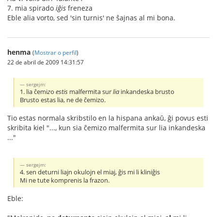
7. mia spirado
iĝis
freneza
Eble alia vorto, sed 'sin turnis' ne ŝajnas al mi bona.
henma
(
Mostrar o perfil
)
22 de abril de 2009 14:31:57
sergejm:
1. lia ĉemi
z
o
estis
malfermita sur
lia
inkandeska brusto
Brusto estas lia, ne de ĉemizo.
Tio estas normala skribstilo en la hispana ankaŭ, ĝi povus esti
skribita kiel "..., kun sia ĉemizo malfermita sur lia inkandeska
..."
sergejm:
4. sen deturni liajn okulojn el miaj, ĝis mi li kliniĝis
Mi ne tute komprenis la frazon.
Eble: