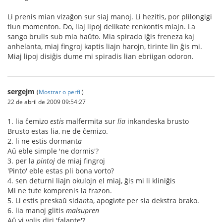
Li prenis mian vizaĝon sur siaj manoj. Li hezitis, por plilongigi
tiun momenton. Do, liaj lipoj delikate renkontis miajn. La
sango brulis sub mia haŭto. Mia spirado iĝis freneza kaj
anhelanta, miaj fingroj kaptis liajn harojn, tirinte lin ĝis mi.
Miaj lipoj disiĝis dume mi spiradis lian ebriigan odoron.
sergejm
(
Mostrar o perfil
)
22 de abril de 2009 09:54:27
1. lia ĉemi
z
o
estis
malfermita sur
lia
inkandeska brusto
Brusto estas lia, ne de ĉemizo.
2. li ne estis dormant
a
Aŭ eble simple 'ne dormis'?
3. per la
pintoj
de miaj fingroj
'Pinto' eble estas pli bona vorto?
4. sen deturni liajn okulojn el miaj, ĝis mi li kliniĝis
Mi ne tute komprenis la frazon.
5. Li estis preskaŭ sida
n
ta, apogi
n
t
e
per sia dekstra brako.
6. lia manoj glitis
malsupren
Aŭ vi volis diri 'falante'?