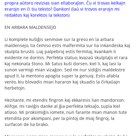
propra aŭtoro revizias sian ellaboraĵon. Ĉu vi trovas kelkajn
erarojn en ĉi tiu teksto? Dankon! (laŭ vi trovos erarojn mi
redaktos kaj korektos la tekston)
EN ARBARA MALDENSEJO
Li komplete kuŝiĝis senmove sur la greso en la arbara
maldensejo, lia ĉemiso estis malfermita sur lia inkandeska kaj
skulpta brusto. Liaj palpebroj estis fermitaj, kvankam li
evidente ne dormis. Perfekta statuo, kvazaŭ skulptaĵo el rara
kaj nekonata ŝtono. Mi ŝatus kuŝi dorsen, kiel li, kaj lasi la
sunon varmigi mian vizaĝon. Sed mi nur sidiĝis maldekstre
apud li, la mentono apogita super la genuoj. Estis afabla
vento, kiu blovadis mian hararon kaj skuadis la ĉirkaŭajn
herbetojn.
Hezitante, mi etendis fingron kaj ekkaresis lian mandorson.
Alifoje, mi raviĝis danke al ĝia perfekta teksaĵo, supla kiel
atlaso. Mi proksimiĝis iomete, nun farante mian manon tute
etendita por akompani, per la pintoj de miaj fingroj, la
surfacon de lia brako.