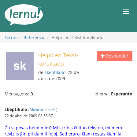
Ir
ao
Men
conteúdo
Fórum
Referência
Helpo en Tekst-korektado
Helpo en Tekst-
Responder
korektado
de
skeptikulo
, 22 de
abril de 2009
Mensagens:
3
Idioma:
Esperanto
skeptikulo
(
Mostrar o perfil
)
22 de abril de 2009 08:58:37
Ĉu vi povas helpi mim? Mi skribis ĉi tiun tekston, mi mem
reviziis ĝin pli da mil fojoj. Sed eraroj ĉiam restas kiam la