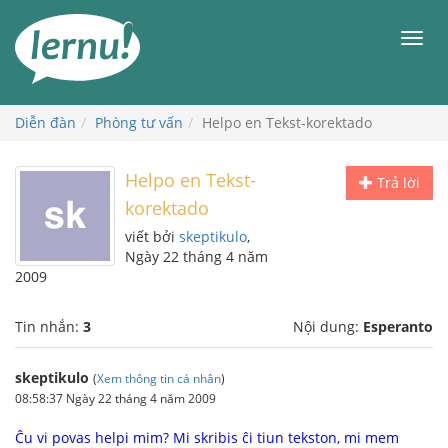
Đi
đến
Men
phần
nội
dung
Diễn đàn
Phòng tư vấn
Helpo en Tekst-korektado
Helpo en Tekst-
Trả lời
korektado
viết bởi
skeptikulo
,
Ngày 22 tháng 4 năm
2009
Tin nhắn:
3
Nội dung:
Esperanto
skeptikulo
(
Xem thông tin cá nhân
)
08:58:37 Ngày 22 tháng 4 năm 2009
Ĉu vi povas helpi mim? Mi skribis ĉi tiun tekston, mi mem