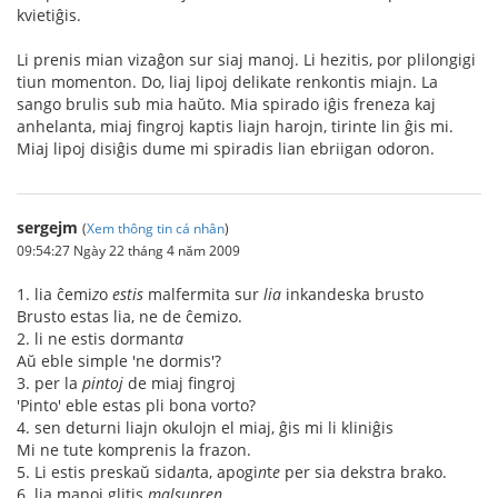
kvietiĝis.
Li prenis mian vizaĝon sur siaj manoj. Li hezitis, por plilongigi
tiun momenton. Do, liaj lipoj delikate renkontis miajn. La
sango brulis sub mia haŭto. Mia spirado iĝis freneza kaj
anhelanta, miaj fingroj kaptis liajn harojn, tirinte lin ĝis mi.
Miaj lipoj disiĝis dume mi spiradis lian ebriigan odoron.
sergejm
(
Xem thông tin cá nhân
)
09:54:27 Ngày 22 tháng 4 năm 2009
1. lia ĉemi
z
o
estis
malfermita sur
lia
inkandeska brusto
Brusto estas lia, ne de ĉemizo.
2. li ne estis dormant
a
Aŭ eble simple 'ne dormis'?
3. per la
pintoj
de miaj fingroj
'Pinto' eble estas pli bona vorto?
4. sen deturni liajn okulojn el miaj, ĝis mi li kliniĝis
Mi ne tute komprenis la frazon.
5. Li estis preskaŭ sida
n
ta, apogi
n
t
e
per sia dekstra brako.
6. lia manoj glitis
malsupren