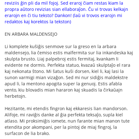
reviziis ĝin pli da mil fojoj. Sed eraroj ĉiam restas kiam la
propra aŭtoro revizias sian ellaboraĵon. Ĉu vi trovas kelkajn
erarojn en ĉi tiu teksto? Dankon! (laŭ vi trovos erarojn mi
redaktos kaj korektos la tekston)
EN ARBARA MALDENSEJO
Li komplete kuŝiĝis senmove sur la greso en la arbara
maldensejo, lia ĉemiso estis malfermita sur lia inkandeska kaj
skulpta brusto. Liaj palpebroj estis fermitaj, kvankam li
evidente ne dormis. Perfekta statuo, kvazaŭ skulptaĵo el rara
kaj nekonata ŝtono. Mi ŝatus kuŝi dorsen, kiel li, kaj lasi la
sunon varmigi mian vizaĝon. Sed mi nur sidiĝis maldekstre
apud li, la mentono apogita super la genuoj. Estis afabla
vento, kiu blovadis mian hararon kaj skuadis la ĉirkaŭajn
herbetojn.
Hezitante, mi etendis fingron kaj ekkaresis lian mandorson.
Alifoje, mi raviĝis danke al ĝia perfekta teksaĵo, supla kiel
atlaso. Mi proksimiĝis iomete, nun farante mian manon tute
etendita por akompani, per la pintoj de miaj fingroj, la
surfacon de lia brako.