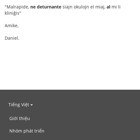
"Malrapide,
ne deturnante
siajn okulojn el miaj,
al
mi li
kliniĝis"
Amike,
Daniel.
Tiếng Việt
Giới thiệu
Nhóm phát triển