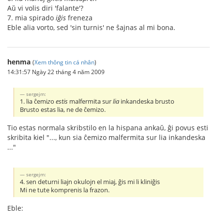
Aŭ vi volis diri 'falante'?
7. mia spirado
iĝis
freneza
Eble alia vorto, sed 'sin turnis' ne ŝajnas al mi bona.
henma
(
Xem thông tin cá nhân
)
14:31:57 Ngày 22 tháng 4 năm 2009
sergejm:
1. lia ĉemi
z
o
estis
malfermita sur
lia
inkandeska brusto
Brusto estas lia, ne de ĉemizo.
Tio estas normala skribstilo en la hispana ankaŭ, ĝi povus esti
skribita kiel "..., kun sia ĉemizo malfermita sur lia inkandeska
..."
sergejm:
4. sen deturni liajn okulojn el miaj, ĝis mi li kliniĝis
Mi ne tute komprenis la frazon.
Eble: