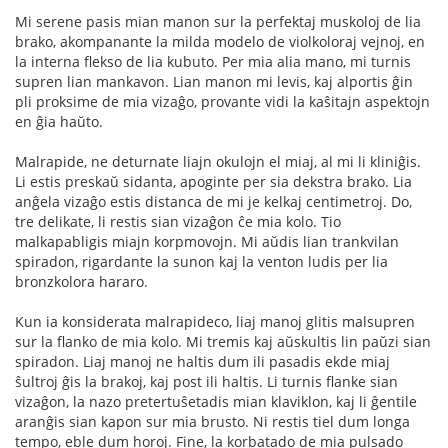
Mi serene pasis mian manon sur la perfektaj muskoloj de lia
brako, akompanante la milda modelo de violkoloraj vejnoj, en
la interna flekso de lia kubuto. Per mia alia mano, mi turnis
supren lian mankavon. Lian manon mi levis, kaj alportis ĝin
pli proksime de mia vizaĝo, provante vidi la kaŝitajn aspektojn
en ĝia haŭto.
Malrapide, ne deturnate liajn okulojn el miaj, al mi li kliniĝis.
Li estis preskaŭ sidanta, apoginte per sia dekstra brako. Lia
anĝela vizaĝo estis distanca de mi je kelkaj centimetroj. Do,
tre delikate, li restis sian vizaĝon ĉe mia kolo. Tio
malkapabligis miajn korpmovojn. Mi aŭdis lian trankvilan
spiradon, rigardante la sunon kaj la venton ludis per lia
bronzkolora hararo.
Kun ia konsiderata malrapideco, liaj manoj glitis malsupren
sur la flanko de mia kolo. Mi tremis kaj aŭskultis lin paŭzi sian
spiradon. Liaj manoj ne haltis dum ili pasadis ekde miaj
ŝultroj ĝis la brakoj, kaj post ili haltis. Li turnis flanke sian
vizaĝon, la nazo pretertuŝetadis mian klaviklon, kaj li ĝentile
aranĝis sian kapon sur mia brusto. Ni restis tiel dum longa
tempo, eble dum horoj. Fine, la korbatado de mia pulsado