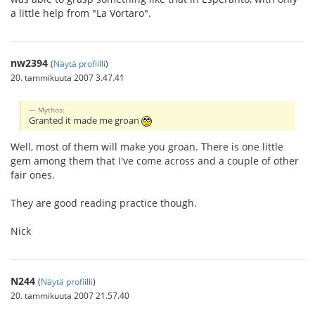
a little help from "La Vortaro".
nw2394
(
Näytä profiilli
)
20. tammikuuta 2007 3.47.41
Mythos:
Granted it made me groan
Well, most of them will make you groan. There is one little
gem among them that I've come across and a couple of other
fair ones.
They are good reading practice though.
Nick
N244
(
Näytä profiilli
)
20. tammikuuta 2007 21.57.40