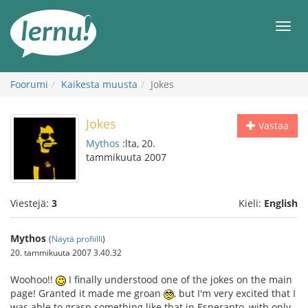
Tästä
sisältöön
Men
Foorumi
Kaikesta muusta
Jokes
Jokes
Vastaa
Mythos
:lta, 20.
tammikuuta 2007
Viestejä:
3
Kieli:
English
Mythos
(
Näytä profiilli
)
20. tammikuuta 2007 3.40.32
Woohoo!!
I finally understood one of the jokes on the main
page! Granted it made me groan
, but I'm very excited that I
was able to grasp something like that in Esperanto, with only