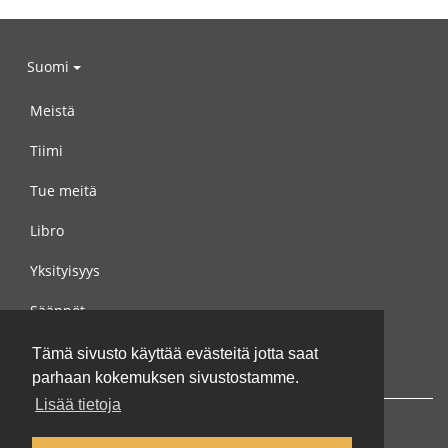
Suomi
Meistä
Tiimi
Tue meitä
Libro
Yksityisyys
Säännöt
Ota yhteyttä meihin
Tämä sivusto käyttää evästeitä jotta saat
parhaan kokemuksen sivustostamme.
Lisää tietoja