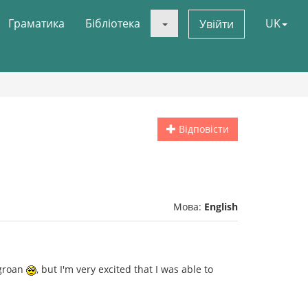
Граматика
Бібліотека
UK
Увійти
Відповісти
Мова:
English
 groan
, but I'm very excited that I was able to