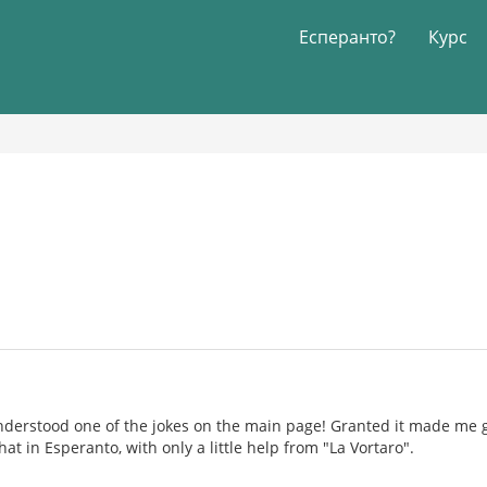
Есперанто?
Курс
understood one of the jokes on the main page! Granted it made me
at in Esperanto, with only a little help from "La Vortaro".