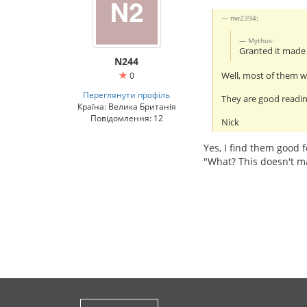
nw2394:
Mythos:
Granted it mad
N244
Well, most of them wi
0
Переглянути профіль
They are good readin
Країна: Велика Британія
Повідомлення: 12
Nick
Yes, I find them good f
"What? This doesn't m