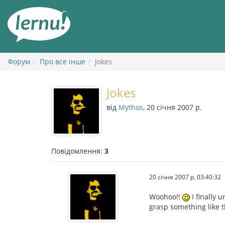
До
змісту
Форум
Про все інше
Jokes
Jokes
від
Mythos
, 20 січня 2007 р.
Повідомлення:
3
20 січня 2007 р. 03:40:32
Woohoo!!
I finally 
grasp something like th