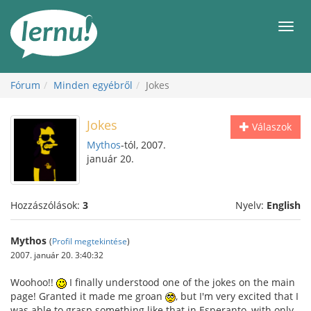
Tartalom
Men
Fórum
Minden egyébről
Jokes
Jokes
Válaszok
Mythos
-tól, 2007.
január 20.
Hozzászólások:
3
Nyelv:
English
Mythos
(
Profil megtekintése
)
2007. január 20. 3:40:32
Woohoo!!
I finally understood one of the jokes on the main
page! Granted it made me groan
, but I'm very excited that I
was able to grasp something like that in Esperanto, with only