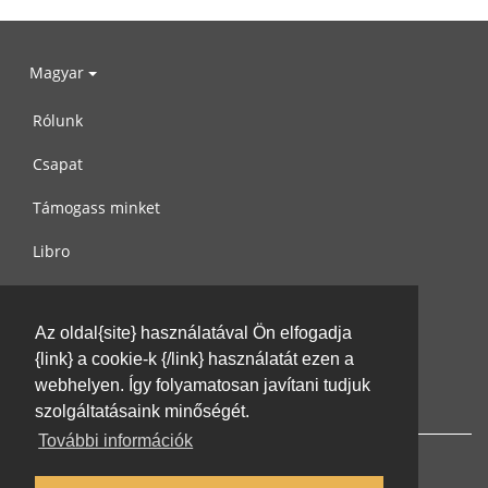
Magyar
Rólunk
Csapat
Támogass minket
Libro
Adatvédelem
Az oldal{site} használatával Ön elfogadja
Használati feltételek
{link} a cookie-k {/link} használatát ezen a
Írj nekünk
webhelyen. Így folyamatosan javítani tudjuk
szolgáltatásaink minőségét.
További információk