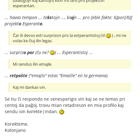
(dialogojn kaj kantojn) kion mi faris pro projekton
esperantan.
... havas tempon ... te
ks
tojn ..., ki
uj
n ... pro [eble fakte: b]por[/b]]
projekt
o
Esperant
a
.
Ĉar ili devos esti surprizon pro la estperantistoj (Vi
) , mi ne
volas ke ĉiuj ilin legas.
... surpriz
o
por
(ĉu ne?
) ... Esperantistoj ...
Mi sendus ilin emajle.
...
retpoŝte
("emajlo" estas "Emaille" en la germana).
Kaj mi dankas vin.
Se tiu ĉi respondo ne senesperigis vin kaj se ne temas pri
centoj da paĝoj, trovu mian retadreson en mia profilo kaj
sendu ion korekte|indan.
Korekteme,
Kolonjano