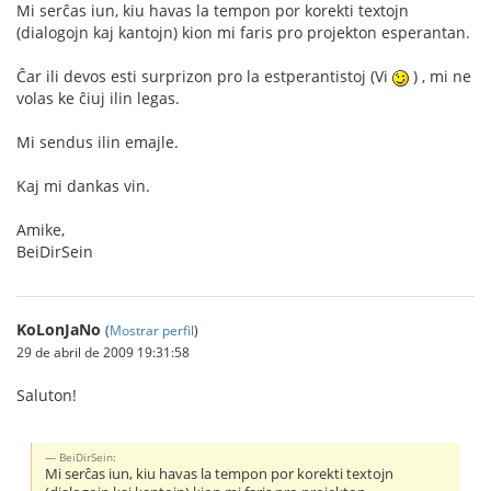
Mi serĉas iun, kiu havas la tempon por korekti textojn
(dialogojn kaj kantojn) kion mi faris pro projekton esperantan.
Ĉar ili devos esti surprizon pro la estperantistoj (Vi
) , mi ne
volas ke ĉiuj ilin legas.
Mi sendus ilin emajle.
Kaj mi dankas vin.
Amike,
BeiDirSein
KoLonJaNo
(
Mostrar perfil
)
29 de abril de 2009 19:31:58
Saluton!
BeiDirSein:
Mi serĉas iun, kiu havas la tempon por korekti textojn