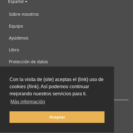
Español
Sobre nosotros
Equipo
Ayúdenos
Libro
Protección de datos
Condiciones de uso
Con la visita de {site} aceptas el {link} uso de
Contáctenos
cookies {/link}. Así podemos continuar
mejorando nuestros servicios para ti.
Más información
Aceptar
© 2002-2026 lernu.net |
Impressum