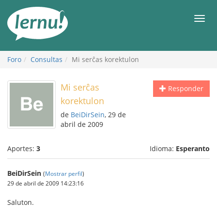
Contenido
Men
Foro
Consultas
Mi serĉas korektulon
Mi serĉas
Responder
korektulon
de
BeiDirSein
, 29 de
abril de 2009
Aportes:
3
Idioma:
Esperanto
BeiDirSein
(
Mostrar perfil
)
29 de abril de 2009 14:23:16
Saluton.