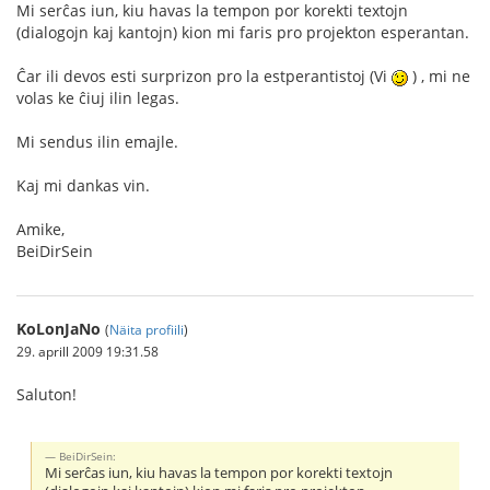
Mi serĉas iun, kiu havas la tempon por korekti textojn
(dialogojn kaj kantojn) kion mi faris pro projekton esperantan.
Ĉar ili devos esti surprizon pro la estperantistoj (Vi
) , mi ne
volas ke ĉiuj ilin legas.
Mi sendus ilin emajle.
Kaj mi dankas vin.
Amike,
BeiDirSein
KoLonJaNo
(
Näita profiili
)
29. aprill 2009 19:31.58
Saluton!
BeiDirSein:
Mi serĉas iun, kiu havas la tempon por korekti textojn