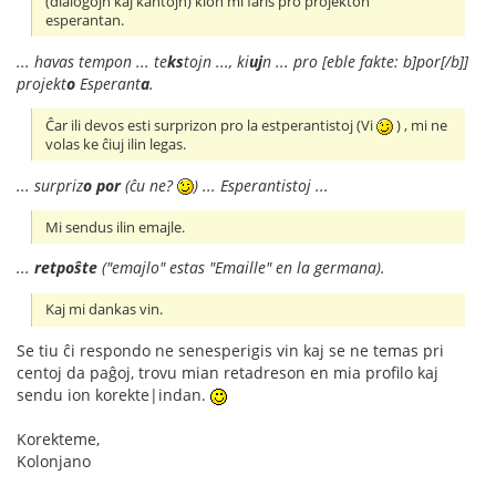
(dialogojn kaj kantojn) kion mi faris pro projekton
esperantan.
... havas tempon ... te
ks
tojn ..., ki
uj
n ... pro [eble fakte: b]por[/b]]
projekt
o
Esperant
a
.
Ĉar ili devos esti surprizon pro la estperantistoj (Vi
) , mi ne
volas ke ĉiuj ilin legas.
... surpriz
o
por
(ĉu ne?
) ... Esperantistoj ...
Mi sendus ilin emajle.
...
retpoŝte
("emajlo" estas "Emaille" en la germana).
Kaj mi dankas vin.
Se tiu ĉi respondo ne senesperigis vin kaj se ne temas pri
centoj da paĝoj, trovu mian retadreson en mia profilo kaj
sendu ion korekte|indan.
Korekteme,
Kolonjano