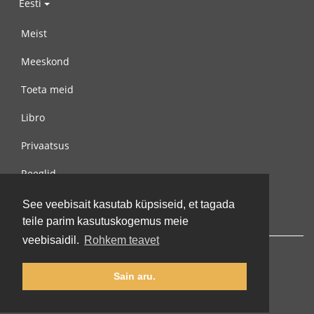
Eesti
Meist
Meeskond
Toeta meid
Libro
Privaatsus
Reeglid
Võta meiega ühendust
See veebisait kasutab küpsiseid, et tagada
teile parim kasutuskogemus meie
veebisaidil.
Rohkem teavet
Sain aru.
© 2002-2026 lernu.net |
Impressum