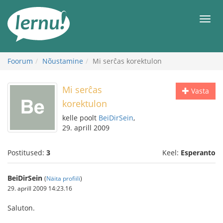
Sisu
juurde
Men
Foorum
Nõustamine
Mi serĉas korektulon
Mi serĉas
Vasta
korektulon
kelle poolt
BeiDirSein
,
29. aprill 2009
Postitused:
3
Keel:
Esperanto
BeiDirSein
(
Näita profiili
)
29. aprill 2009 14:23.16
Saluton.