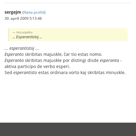
sergejm
(
Näita profiili
)
30. aprill 2009 5:13.46
KoLonJaNo:
... Esperantistoj ...
... esperantistoj ...
Esperanto
skribitas majuskle, ĉar tio estas nomo.
Esperanta
skribitas majuskle por distingi disde
esperanta
-
aktiva participo de verbo esperi.
Sed
esperantisto
estas ordinara vorto kaj skribitas minuskle.