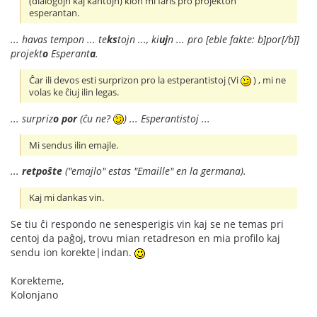
(dialogojn kaj kantojn) kion mi faris pro projekton
esperantan.
... havas tempon ... te
ks
tojn ..., ki
uj
n ... pro [eble fakte: b]por[/b]]
projekt
o
Esperant
a
.
Ĉar ili devos esti surprizon pro la estperantistoj (Vi
) , mi ne
volas ke ĉiuj ilin legas.
... surpriz
o
por
(ĉu ne?
) ... Esperantistoj ...
Mi sendus ilin emajle.
...
retpoŝte
("emajlo" estas "Emaille" en la germana).
Kaj mi dankas vin.
Se tiu ĉi respondo ne senesperigis vin kaj se ne temas pri
centoj da paĝoj, trovu mian retadreson en mia profilo kaj
sendu ion korekte|indan.
Korekteme,
Kolonjano