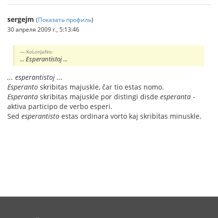
sergejm
(
Показать профиль
)
30 апреля 2009 г., 5:13:46
KoLonJaNo:
... Esperantistoj ...
... esperantistoj ...
Esperanto
skribitas majuskle, ĉar tio estas nomo.
Esperanta
skribitas majuskle por distingi disde
esperanta
-
aktiva participo de verbo esperi.
Sed
esperantisto
estas ordinara vorto kaj skribitas minuskle.