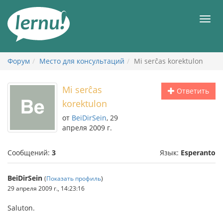
К
содержанию
Мен
Форум
Место для консультаций
Mi serĉas korektulon
Mi serĉas
Ответить
korektulon
от
BeiDirSein
, 29
апреля 2009 г.
Сообщений:
3
Язык:
Esperanto
BeiDirSein
(
Показать профиль
)
29 апреля 2009 г., 14:23:16
Saluton.