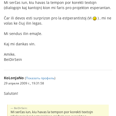
Mi serĉas iun, kiu havas la tempon por korekti textojn
(dialogojn kaj kantojn) kion mi faris pro projekton esperantan.
Ĉar ili devos esti surprizon pro la estperantistoj (Vi
) , mi ne
volas ke ĉiuj ilin legas.
Mi sendus ilin emajle.
Kaj mi dankas vin.
Amike,
BeiDirSein
KoLonJaNo
(
Показать профиль
)
29 апреля 2009 г., 19:31:58
Saluton!
BeiDirSein:
Mi serĉas iun, kiu havas la tempon por korekti textojn