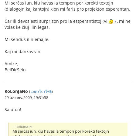
Mi serĉas iun, kiu havas la tempon por korekti textojn
(dialogojn kaj kantojn) kion mi faris pro projekton esperantan.
Ĉar ili devos esti surprizon pro la estperantistoj (Vi
) , mi ne
volas ke ĉiuj ilin legas.
Mi sendus ilin emajle.
Kaj mi dankas vin.
Amike,
BeiDirSein
KoLonJaNo
(
แสดงโปรไฟล์
)
29 เมษายน 2009, 19:31:58
Saluton!
BeiDirSein:
Mi serĉas iun, kiu havas la tempon por korekti textojn