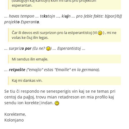
(dialogojn kaj kantojn) kion mi faris pro projekton
esperantan.
... havas tempon ... te
ks
tojn ..., ki
uj
n ... pro [eble fakte: b]por[/b]]
projekt
o
Esperant
a
.
Ĉar ili devos esti surprizon pro la estperantistoj (Vi
) , mi ne
volas ke ĉiuj ilin legas.
... surpriz
o
por
(ĉu ne?
) ... Esperantistoj ...
Mi sendus ilin emajle.
...
retpoŝte
("emajlo" estas "Emaille" en la germana).
Kaj mi dankas vin.
Se tiu ĉi respondo ne senesperigis vin kaj se ne temas pri
centoj da paĝoj, trovu mian retadreson en mia profilo kaj
sendu ion korekte|indan.
Korekteme,
Kolonjano