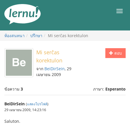
ไป
ยัง
เมนู
สารบัญ
ห้องสนทนา
ปรึกษา
Mi serĉas korektulon
Mi serĉas
ตอบ
korektulon
จาก
BeiDirSein
, 29
เมษายน 2009
ข้อความ
3
ภาษา:
Esperanto
BeiDirSein
(
แสดงโปรไฟล์
)
29 เมษายน 2009, 14:23:16
Saluton.