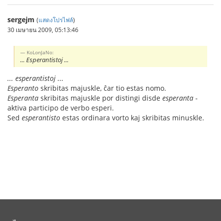
sergejm
(
แสดงโปรไฟล์
)
30 เมษายน 2009, 05:13:46
KoLonJaNo:
... Esperantistoj ...
... esperantistoj ...
Esperanto
skribitas majuskle, ĉar tio estas nomo.
Esperanta
skribitas majuskle por distingi disde
esperanta
-
aktiva participo de verbo esperi.
Sed
esperantisto
estas ordinara vorto kaj skribitas minuskle.