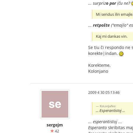
... surpriz
o
por
(ĉu ne?
Mi sendus ilin emajle
...
retpoŝte
("emajlo" es
Kaj mi dankas vin.
Se tiu ĉi respondo ne 
korekte|indan.
Korekteme,
Kolonjano
2009 4 30 05:13:46
KoLonJaNo:
... Esperantistoj ...
... esperantistoj ...
sergejm
Esperanto
skribitas maj
42