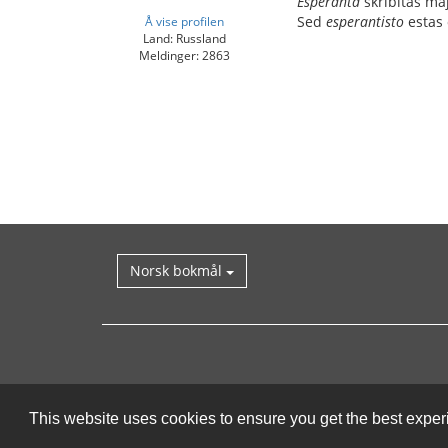
Esperanta
skribitas ma
Sed
esperantisto
estas 
Å vise profilen
Land: Russland
Meldinger: 2863
Norsk bokmål
This website uses cookies to ensure you get the best expe