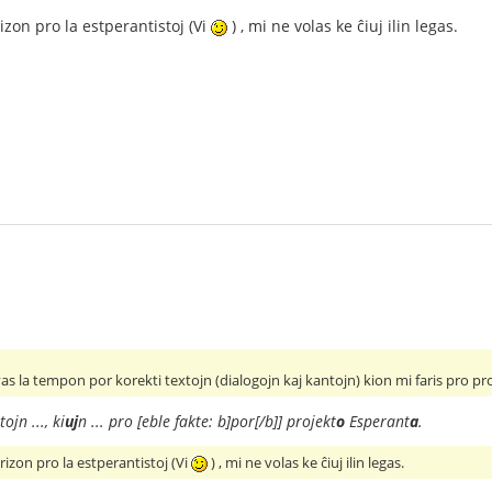
rizon pro la estperantistoj (Vi
) , mi ne volas ke ĉiuj ilin legas.
vas la tempon por korekti textojn (dialogojn kaj kantojn) kion mi faris pro p
tojn ..., ki
uj
n ... pro [eble fakte: b]por[/b]] projekt
o
Esperant
a
.
prizon pro la estperantistoj (Vi
) , mi ne volas ke ĉiuj ilin legas.