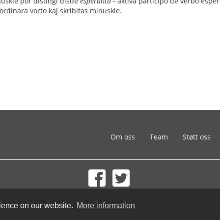
juskle por distingi disde
esperanta
- aktiva participo de verbo esper
ordinara vorto kaj skribitas minuskle.
Om oss
Team
Støtt oss
© 2002-2026 lernu.net |
Impressum
rience on our website.
More information