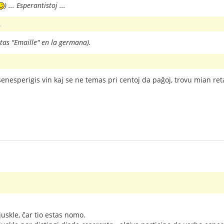
) ... Esperantistoj ...
.
tas "Emaille" en la germana).
senesperigis vin kaj se ne temas pri centoj da paĝoj, trovu mian re
uskle, ĉar tio estas nomo.