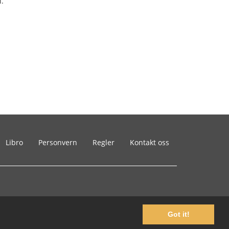
i.
Libro
Personvern
Regler
Kontakt oss
Got it!