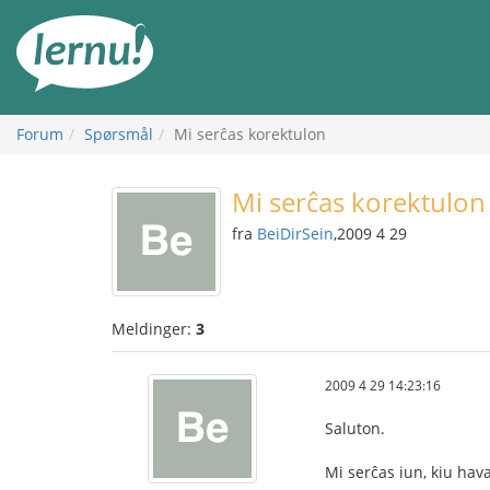
Til
innholdet
Forum
Spørsmål
Mi serĉas korektulon
Mi serĉas korektulon
fra
BeiDirSein
,2009 4 29
Meldinger:
3
2009 4 29 14:23:16
Saluton.
Mi serĉas iun, kiu hav