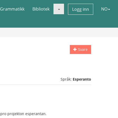
Grammatikk
Bibliotek
NO
Logg inn
Svare
Språk:
Esperanto
s pro projekton esperantan.