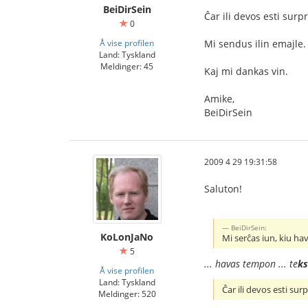
BeiDirSein
Ĉar ili devos esti surp
0
Å vise profilen
Mi sendus ilin emajle.
Land: Tyskland
Meldinger: 45
Kaj mi dankas vin.
Amike,
BeiDirSein
2009 4 29 19:31:58
Saluton!
BeiDirSein:
KoLonJaNo
Mi serĉas iun, kiu ha
5
... havas tempon ... te
ks
Å vise profilen
Land: Tyskland
Ĉar ili devos esti sur
Meldinger: 520