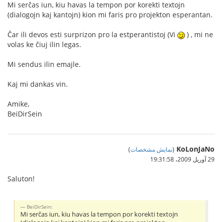
Mi serĉas iun, kiu havas la tempon por korekti textojn
(dialogojn kaj kantojn) kion mi faris pro projekton esperantan.
Ĉar ili devos esti surprizon pro la estperantistoj (Vi
) , mi ne
volas ke ĉiuj ilin legas.
Mi sendus ilin emajle.
Kaj mi dankas vin.
Amike,
BeiDirSein
KoLonJaNo
(
نمایش مشخصات
)
29 آوریل 2009،‏ 19:31:58
Saluton!
BeiDirSein:
Mi serĉas iun, kiu havas la tempon por korekti textojn