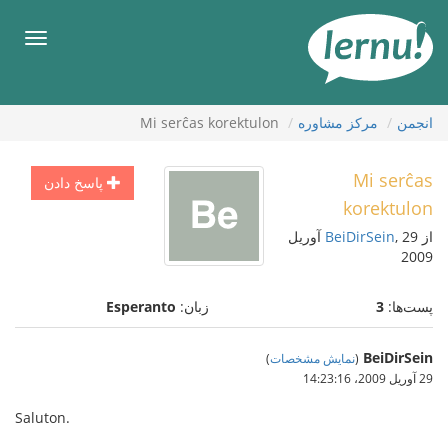
رود
ه
فهرس
حتوا
انجمن
مركز مشاوره
Mi serĉas korektulon
Mi serĉas
پاسخ دادن
korektulon
از
BeiDirSein
, 29 آوریل
2009
پست‌ها:
3
زبان:
Esperanto
BeiDirSein
(
نمایش مشخصات
)
29 آوریل 2009،‏ 14:23:16
Saluton.