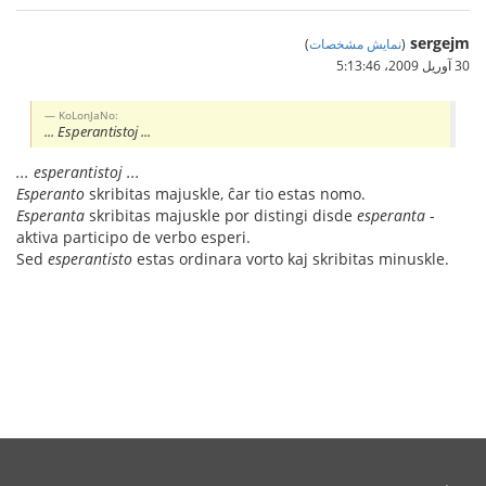
sergejm
(
نمایش مشخصات
)
30 آوریل 2009،‏ 5:13:46
KoLonJaNo:
... Esperantistoj ...
... esperantistoj ...
Esperanto
skribitas majuskle, ĉar tio estas nomo.
Esperanta
skribitas majuskle por distingi disde
esperanta
-
aktiva participo de verbo esperi.
Sed
esperantisto
estas ordinara vorto kaj skribitas minuskle.