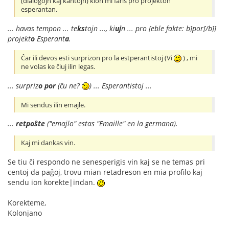
(dialogojn kaj kantojn) kion mi faris pro projekton
esperantan.
... havas tempon ... te
ks
tojn ..., ki
uj
n ... pro [eble fakte: b]por[/b]]
projekt
o
Esperant
a
.
Ĉar ili devos esti surprizon pro la estperantistoj (Vi
) , mi
ne volas ke ĉiuj ilin legas.
... surpriz
o
por
(ĉu ne?
) ... Esperantistoj ...
Mi sendus ilin emajle.
...
retpoŝte
("emajlo" estas "Emaille" en la germana).
Kaj mi dankas vin.
Se tiu ĉi respondo ne senesperigis vin kaj se ne temas pri
centoj da paĝoj, trovu mian retadreson en mia profilo kaj
sendu ion korekte|indan.
Korekteme,
Kolonjano