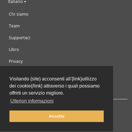
Italiano
Chi siamo
Team
Supportaci
Libro
Privacy
Condizioni d’uso
Visitando {site} acconsenti all'{link}utilizzo
Contattaci
dei cookie{/link} attraverso i quali possiamo
offrirti un servizio migliore.
Ulteriori informazioni
Accetto
© 2002-2026 lernu.net |
Impressum