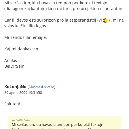
Mi serĉas iun, kiu havas la tempon por korekti textojn
(dialogojn kaj kantojn) kion mi faris pro projekton esperantan.
Ĉar ili devos esti surprizon pro la estperantistoj (Vi
) , mi ne
volas ke ĉiuj ilin legas.
Mi sendus ilin emajle.
Kaj mi dankas vin.
Amike,
BeiDirSein
KoLonJaNo
(
Mostra il profilo
)
29 aprile 2009 19:31:58
Saluton!
BeiDirSein:
Mi serĉas iun, kiu havas la tempon por korekti textojn