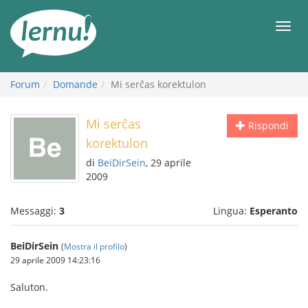
Vai
all’indice
Men
Forum
Domande
Mi serĉas korektulon
Mi serĉas
Rispondi
korektulon
di
BeiDirSein
, 29 aprile
2009
Messaggi:
3
Lingua:
Esperanto
BeiDirSein
(
Mostra il profilo
)
29 aprile 2009 14:23:16
Saluton.