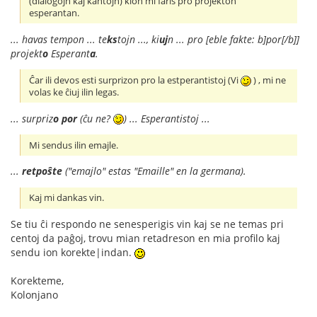
(dialogojn kaj kantojn) kion mi faris pro projekton
esperantan.
... havas tempon ... te
ks
tojn ..., ki
uj
n ... pro [eble fakte: b]por[/b]]
projekt
o
Esperant
a
.
Ĉar ili devos esti surprizon pro la estperantistoj (Vi
) , mi ne
volas ke ĉiuj ilin legas.
... surpriz
o
por
(ĉu ne?
) ... Esperantistoj ...
Mi sendus ilin emajle.
...
retpoŝte
("emajlo" estas "Emaille" en la germana).
Kaj mi dankas vin.
Se tiu ĉi respondo ne senesperigis vin kaj se ne temas pri
centoj da paĝoj, trovu mian retadreson en mia profilo kaj
sendu ion korekte|indan.
Korekteme,
Kolonjano