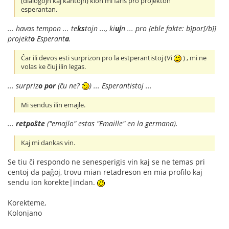
(dialogojn kaj kantojn) kion mi faris pro projekton
esperantan.
... havas tempon ... te
ks
tojn ..., ki
uj
n ... pro [eble fakte: b]por[/b]]
projekt
o
Esperant
a
.
Ĉar ili devos esti surprizon pro la estperantistoj (Vi
) , mi ne
volas ke ĉiuj ilin legas.
... surpriz
o
por
(ĉu ne?
) ... Esperantistoj ...
Mi sendus ilin emajle.
...
retpoŝte
("emajlo" estas "Emaille" en la germana).
Kaj mi dankas vin.
Se tiu ĉi respondo ne senesperigis vin kaj se ne temas pri
centoj da paĝoj, trovu mian retadreson en mia profilo kaj
sendu ion korekte|indan.
Korekteme,
Kolonjano