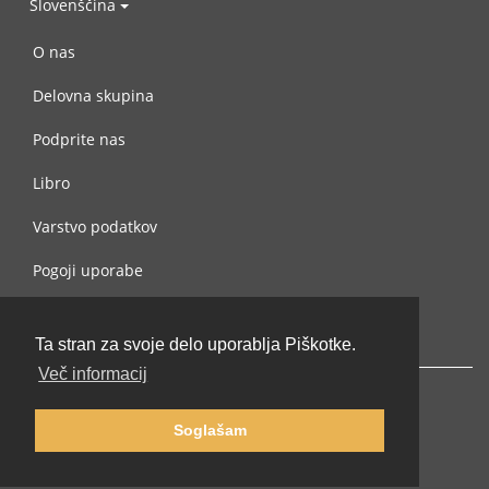
Slovenščina
O nas
Delovna skupina
Podprite nas
Libro
Varstvo podatkov
Pogoji uporabe
Navežite stik z nami
Ta stran za svoje delo uporablja Piškotke.
Več informacij
Soglašam
© 2002-2026 lernu.net |
Impressum