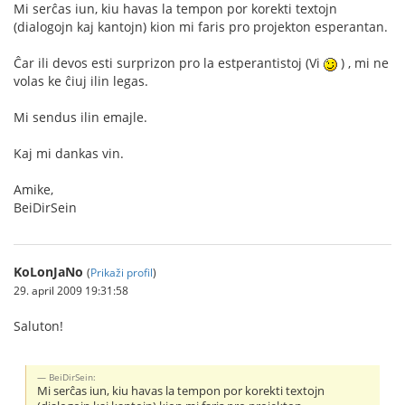
Mi serĉas iun, kiu havas la tempon por korekti textojn
(dialogojn kaj kantojn) kion mi faris pro projekton esperantan.
Ĉar ili devos esti surprizon pro la estperantistoj (Vi
) , mi ne
volas ke ĉiuj ilin legas.
Mi sendus ilin emajle.
Kaj mi dankas vin.
Amike,
BeiDirSein
KoLonJaNo
(
Prikaži profil
)
29. april 2009 19:31:58
Saluton!
BeiDirSein:
Mi serĉas iun, kiu havas la tempon por korekti textojn