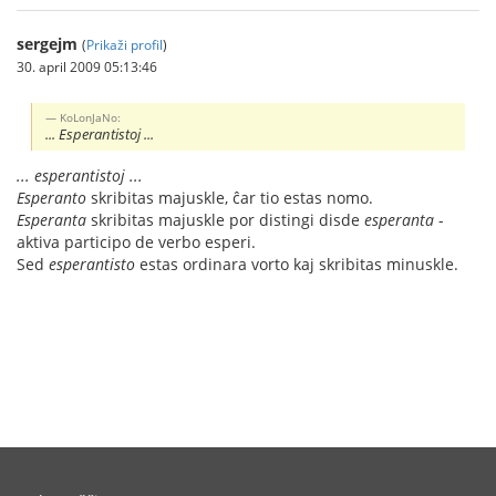
sergejm
(
Prikaži profil
)
30. april 2009 05:13:46
KoLonJaNo:
... Esperantistoj ...
... esperantistoj ...
Esperanto
skribitas majuskle, ĉar tio estas nomo.
Esperanta
skribitas majuskle por distingi disde
esperanta
-
aktiva participo de verbo esperi.
Sed
esperantisto
estas ordinara vorto kaj skribitas minuskle.