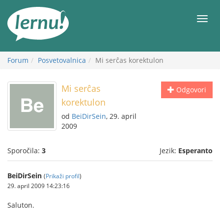
K
vsebini
Meni
Forum
Posvetovalnica
Mi serĉas korektulon
Mi serĉas
Odgovori
korektulon
od
BeiDirSein
, 29. april
2009
Sporočila:
3
Jezik:
Esperanto
BeiDirSein
(
Prikaži profil
)
29. april 2009 14:23:16
Saluton.