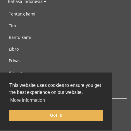
Bahasa Indonesia
Tentang kami
Tim
Bantu kami
Libro
Privasi
Aturan
Hubungi kami
This website uses cookies to ensure you get
the best experience on our website.
More information
Got it!
© 2002-2026 lernu.net |
Impressum