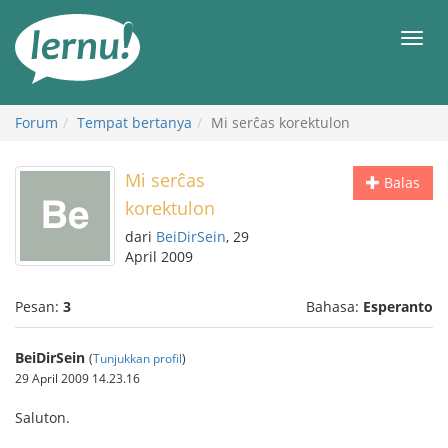
Ke
daftar
Men
isi
Forum
Tempat bertanya
Mi serĉas korektulon
Mi serĉas
Balas
korektulon
dari
BeiDirSein
, 29
April 2009
Pesan:
3
Bahasa:
Esperanto
BeiDirSein
(
Tunjukkan profil
)
29 April 2009 14.23.16
Saluton.