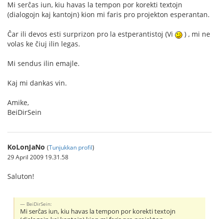
Mi serĉas iun, kiu havas la tempon por korekti textojn
(dialogojn kaj kantojn) kion mi faris pro projekton esperantan.
Ĉar ili devos esti surprizon pro la estperantistoj (Vi
) , mi ne
volas ke ĉiuj ilin legas.
Mi sendus ilin emajle.
Kaj mi dankas vin.
Amike,
BeiDirSein
KoLonJaNo
(
Tunjukkan profil
)
29 April 2009 19.31.58
Saluton!
BeiDirSein:
Mi serĉas iun, kiu havas la tempon por korekti textojn