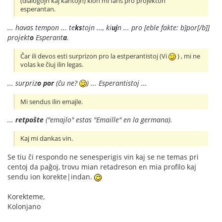
(dialogojn kaj kantojn) kion mi faris pro projekton
esperantan.
... havas tempon ... te
ks
tojn ..., ki
uj
n ... pro [eble fakte: b]por[/b]]
projekt
o
Esperant
a
.
Ĉar ili devos esti surprizon pro la estperantistoj (Vi
) , mi ne
volas ke ĉiuj ilin legas.
... surpriz
o
por
(ĉu ne?
) ... Esperantistoj ...
Mi sendus ilin emajle.
...
retpoŝte
("emajlo" estas "Emaille" en la germana).
Kaj mi dankas vin.
Se tiu ĉi respondo ne senesperigis vin kaj se ne temas pri
centoj da paĝoj, trovu mian retadreson en mia profilo kaj
sendu ion korekte|indan.
Korekteme,
Kolonjano