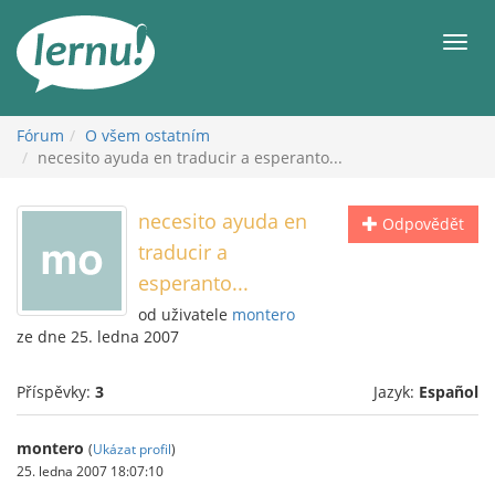
Přejít
k
Men
obsahu
Fórum
O všem ostatním
necesito ayuda en traducir a esperanto...
necesito ayuda en
Odpovědět
traducir a
esperanto...
od uživatele
montero
ze dne 25. ledna 2007
Příspěvky:
3
Jazyk:
Español
montero
(
Ukázat profil
)
25. ledna 2007 18:07:10