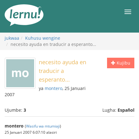
Kwa
maudhui
orod
jukwaa
Kuhusu wengine
necesito ayuda en traducir a esperanto...
necesito ayuda en
Kujibu
traducir a
esperanto...
ya
montero
, 25 Januari
2007
Ujumbe:
3
Lugha:
Español
montero
(
Wasifu wa mtumiaji
)
25 Januari 2007 6:07:10 alasiri