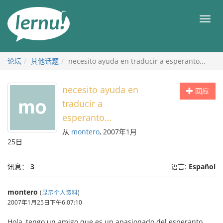
去
目
目
錄
录
頁
论坛
其他话题
necesito ayuda en traducir a esperanto...
necesito ayuda en
回应
traducir a
esperanto...
从
montero
, 2007年1月
25日
讯息：
3
语言:
Español
montero
(
显示个人资料
)
2007年1月25日下午6:07:10
Hola, tengo un amigo que es un apasionado del esperanto,