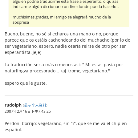
alguien podría traducirme esta frase a esperanto, o quizás
indicarme algún diccionario on-line donde pueda hacerlo...
muchisimas gracias, mi amigo se alegrará mucho de la
sospresa
Bueno, bueno, no sé si echaros una mano o no, porque
parece que os estáis cachondeando del muchacho (por lo de
ser vegetariano, espero, nadie osaría reirse de otro por ser
esperantista, jeje)
La traducción sería más o menos así: " Mi estas pasia por
naturlingva procesorado... kaj krome, vegetariano."
espero que le guste.
rudolph
(
显示个人资料
)
2007年2月16日下午7:43:25
Perdon! Corrijo: vegetarano, sin "i", que se me va el chip en
español.