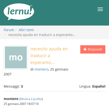
Vai
all’indice
Men
Forum
Altri temi
necesito ayuda en traducir a esperanto...
necesito ayuda en
Rispondi
traducir a
esperanto...
di
montero
, 25 gennaio
2007
Messaggi:
3
Lingua:
Español
montero
(
Mostra il profilo
)
25 gennaio 2007 18:07:10