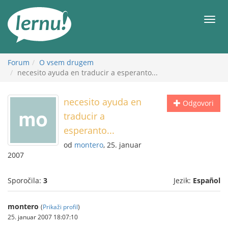
K
vsebini
Meni
Forum
O vsem drugem
necesito ayuda en traducir a esperanto...
necesito ayuda en
Odgovori
traducir a
esperanto...
od
montero
, 25. januar
2007
Sporočila:
3
Jezik:
Español
montero
(
Prikaži profil
)
25. januar 2007 18:07:10