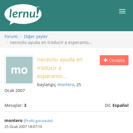
İçerik
Görüntüleme
Men
Forum:
Diğer şeyler
necesito ayuda en traducir a esperanto...
necesito ayuda en
Cevapla
traducir a
esperanto...
başlangıç
montero
, 25
Ocak 2007
Mesajlar:
3
Dil:
Español
montero
(
Profili görüntüle
)
25 Ocak 2007 18:07:10