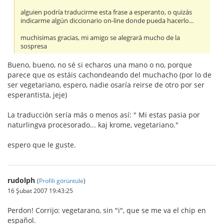
alguien podría traducirme esta frase a esperanto, o quizás
indicarme algún diccionario on-line donde pueda hacerlo...
muchisimas gracias, mi amigo se alegrará mucho de la
sospresa
Bueno, bueno, no sé si echaros una mano o no, porque
parece que os estáis cachondeando del muchacho (por lo de
ser vegetariano, espero, nadie osaría reirse de otro por ser
esperantista, jeje)
La traducción sería más o menos así: " Mi estas pasia por
naturlingva procesorado... kaj krome, vegetariano."
espero que le guste.
rudolph
(
Profili görüntüle
)
16 Şubat 2007 19:43:25
Perdon! Corrijo: vegetarano, sin "i", que se me va el chip en
español.