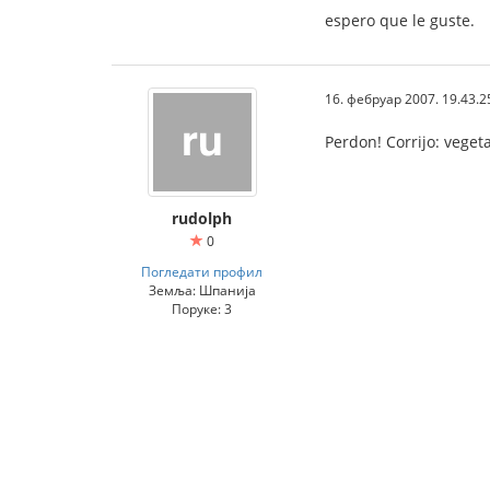
espero que le guste.
16. фебруар 2007. 19.43.2
Perdon! Corrijo: vegeta
rudolph
0
Погледати профил
Земља: Шпанија
Поруке: 3