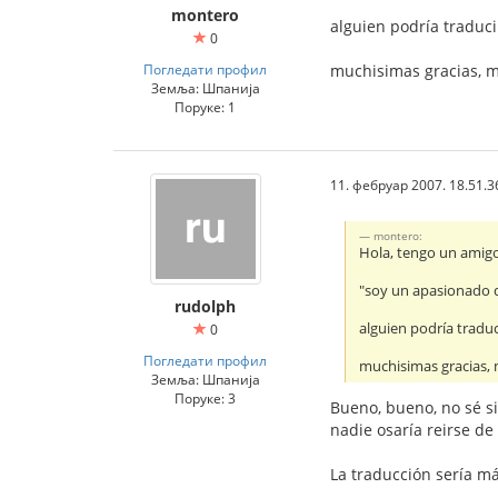
montero
alguien podría traduci
0
Погледати профил
muchisimas gracias, m
Земља: Шпанија
Поруке: 1
11. фебруар 2007. 18.51.3
montero:
Hola, tengo un amig
"soy un apasionado d
rudolph
alguien podría traduc
0
Погледати профил
muchisimas gracias, 
Земља: Шпанија
Поруке: 3
Bueno, bueno, no sé s
nadie osaría reirse de 
La traducción sería má