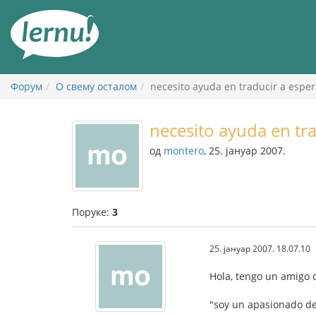
У
садржају
Форум
О свему осталом
necesito ayuda en traducir a esper
necesito ayuda en tra
од
montero
, 25. јануар 2007.
Поруке:
3
25. јануар 2007. 18.07.10
Hola, tengo un amigo 
"soy un apasionado de