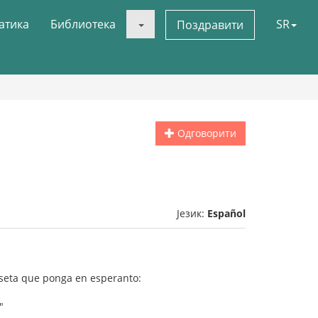
атика
Библиотека
SR
Поздравити
Одговорити
Језик:
Español
seta que ponga en esperanto:
"