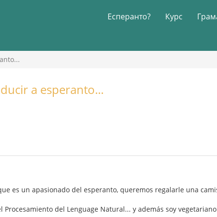
Есперанто?
Курс
Грам
anto...
ducir a esperanto...
que es un apasionado del esperanto, queremos regalarle una cami
l Procesamiento del Lenguage Natural... y además soy vegetariano