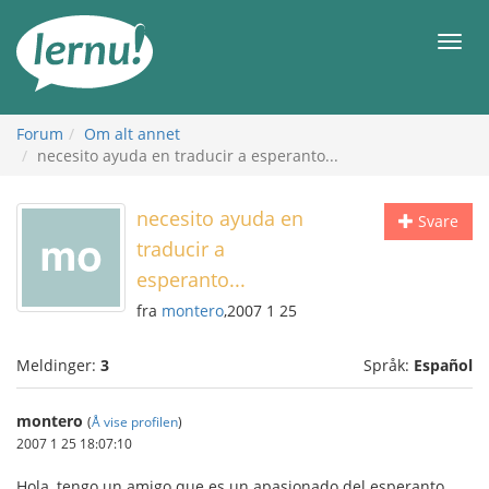
Til
innholdet
Meny
Forum
Om alt annet
necesito ayuda en traducir a esperanto...
necesito ayuda en
Svare
traducir a
esperanto...
fra
montero
,2007 1 25
Meldinger:
3
Språk:
Español
montero
(
Å vise profilen
)
2007 1 25 18:07:10
Hola, tengo un amigo que es un apasionado del esperanto,