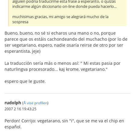
alguien podría traducirme esta frase a esperanto, o quizás
indicarme algún diccionario on-line donde pueda hacerlo...
muchisimas gracias, mi amigo se alegrará mucho de la
sospresa
Bueno, bueno, no sé si echaros una mano o no, porque
parece que os estáis cachondeando del muchacho (por lo de
ser vegetariano, espero, nadie osaría reirse de otro por ser
esperantista, jeje)
La traducción sería más o menos así: " Mi estas pasia por
naturlingva procesorado... kaj krome, vegetariano."
espero que le guste.
rudolph
(
Å vise profilen
)
2007 2 16 19:43:25
Perdon! Corrijo: vegetarano, sin "i", que se me va el chip en
español.