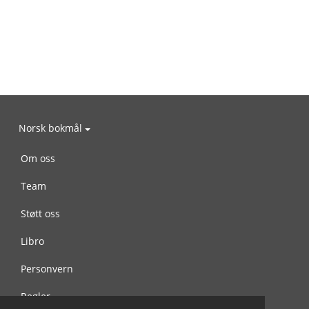
Norsk bokmål
Om oss
Team
Støtt oss
Libro
Personvern
Regler