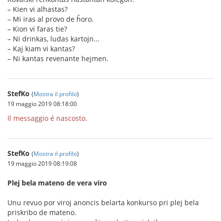
– Kien vi alhastas?
– Mi iras al provo de ĥoro.
– Kion vi faras tie?
– Ni drinkas, ludas kartojn...
– Kaj kiam vi kantas?
– Ni kantas revenante hejmen.
StefKo
(
Mostra il profilo
)
19 maggio 2019 08:18:00
Il messaggio é nascosto.
StefKo
(
Mostra il profilo
)
19 maggio 2019 08:19:08
Plej bela mateno de vera viro
Unu revuo por viroj anoncis belarta konkurso pri plej bela
priskribo de mateno.