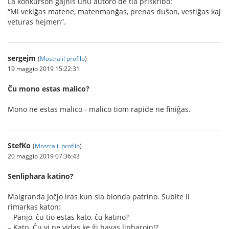
La konkurson gajnis unu aŭtoro de tia priskribo:
“Mi vekiĝas matene, matenmanĝas, prenas duŝon, vestiĝas kaj
veturas hejmen”.
sergejm
(
Mostra il profilo
)
19 maggio 2019 15:22:31
Ĉu mono estas malico?
Mono ne estas malico - malico tiom rapide ne finiĝas.
StefKo
(
Mostra il profilo
)
20 maggio 2019 07:36:43
Senliphara katino?
Malgranda Joĉjo iras kun sia blonda patrino. Subite li
rimarkas katon:
– Panjo, ĉu tio estas kato, ĉu katino?
– Kato. Ĉu vi ne vidas ke ĝi havas lipharojn!?