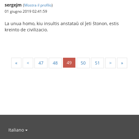
sergejm
(
Mostra il profilo
)
01 giugno 2019 02:41:59
La unua homo, kiu insultis anstataŭ ol ĵeti ŝtonon, estis
kreinto de civilizacio.
49
«
<
47
48
50
51
>
»
Italiano