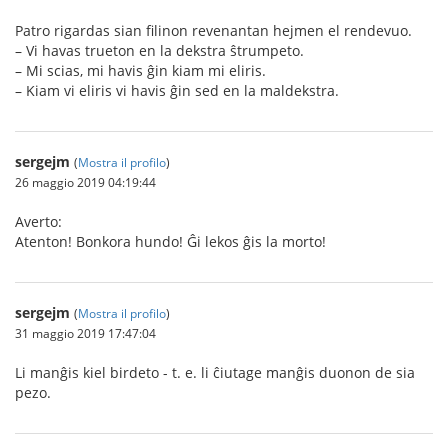
Patro rigardas sian filinon revenantan hejmen el rendevuo.
– Vi havas trueton en la dekstra ŝtrumpeto.
– Mi scias, mi havis ĝin kiam mi eliris.
– Kiam vi eliris vi havis ĝin sed en la maldekstra.
sergejm
(
Mostra il profilo
)
26 maggio 2019 04:19:44
Averto:
Atenton! Bonkora hundo! Ĝi lekos ĝis la morto!
sergejm
(
Mostra il profilo
)
31 maggio 2019 17:47:04
Li manĝis kiel birdeto - t. e. li ĉiutage manĝis duonon de sia
pezo.