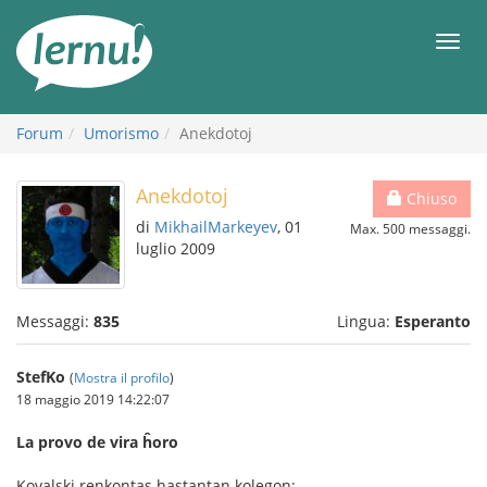
Vai
all’indice
Men
Forum
Umorismo
Anekdotoj
Anekdotoj
Chiuso
di
MikhailMarkeyev
, 01
Max. 500 messaggi.
luglio 2009
Messaggi:
835
Lingua:
Esperanto
StefKo
(
Mostra il profilo
)
18 maggio 2019 14:22:07
La provo de vira ĥoro
Kovalski renkontas hastantan kolegon: