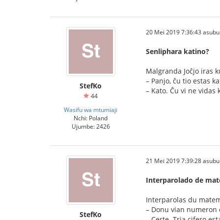
20 Mei 2019 7:36:43 asubu
Senliphara katino?
Malgranda Joĉjo iras k
– Panjo, ĉu tio estas ka
StefKo
– Kato. Ĉu vi ne vidas 
44
Wasifu wa mtumiaji
Nchi: Poland
Ujumbe: 2426
21 Mei 2019 7:39:28 asubu
Interparolado de mat
Interparolas du matema
– Donu vian numeron d
StefKo
– Certe. Tria cifero es