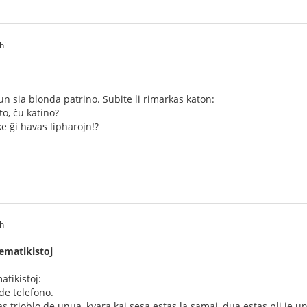
hi
un sia blonda patrino. Subite li rimarkas katon:
to, ĉu katino?
ke ĝi havas lipharojn!?
hi
ematikistoj
tikistoj:
e telefono.
tas trioblo de unua, kvara kaj sesa estas la samaj, dua estas pli je u