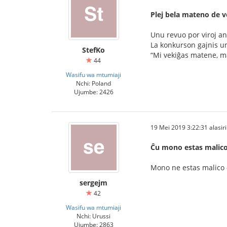
Plej bela mateno de v
Unu revuo por viroj an
La konkurson gajnis un
StefKo
“Mi vekiĝas matene, m
44
Wasifu wa mtumiaji
Nchi: Poland
Ujumbe: 2426
19 Mei 2019 3:22:31 alasiri
Ĉu mono estas malic
Mono ne estas malico -
sergejm
42
Wasifu wa mtumiaji
Nchi: Urussi
Ujumbe: 2863