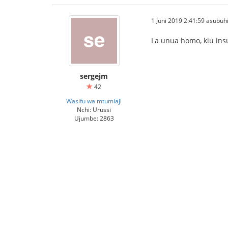
1 Juni 2019 2:41:59 asubuh
La unua homo, kiu insul
sergejm
42
Wasifu wa mtumiaji
Nchi: Urussi
Ujumbe: 2863