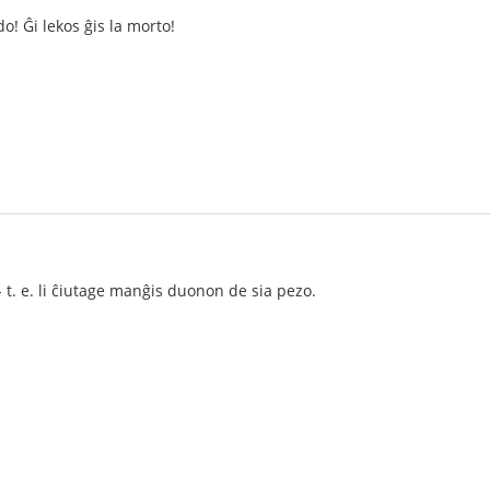
! Ĝi lekos ĝis la morto!
- t. e. li ĉiutage manĝis duonon de sia pezo.