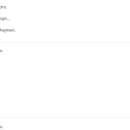
oro.
ojn...
 hejmen.
hi
hi