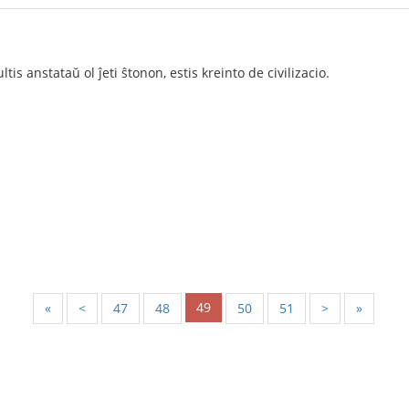
i
tis anstataŭ ol ĵeti ŝtonon, estis kreinto de civilizacio.
49
«
<
47
48
50
51
>
»