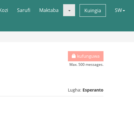
Kozi
Sarufi
Maktaba
SW
Kuingia
kufunguwa
Max. 500 messages.
Lugha:
Esperanto