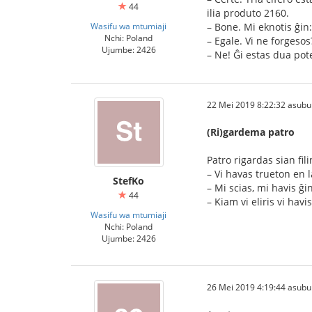
44
ilia produto 2160.
Wasifu wa mtumiaji
– Bone. Mi eknotis ĝin
Nchi: Poland
– Egale. Vi ne forgesos
Ujumbe: 2426
– Ne! Ĝi estas dua pot
22 Mei 2019 8:22:32 asubu
(Ri)gardema patro
Patro rigardas sian fi
– Vi havas trueton en 
StefKo
– Mi scias, mi havis ĝin
44
– Kiam vi eliris vi hav
Wasifu wa mtumiaji
Nchi: Poland
Ujumbe: 2426
26 Mei 2019 4:19:44 asubu