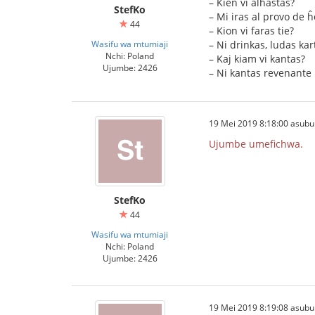
– Kien vi alhastas?
StefKo
– Mi iras al provo de ĥ
44
– Kion vi faras tie?
Wasifu wa mtumiaji
– Ni drinkas, ludas kart
Nchi: Poland
– Kaj kiam vi kantas?
Ujumbe: 2426
– Ni kantas revenante
19 Mei 2019 8:18:00 asubu
Ujumbe umefichwa.
StefKo
44
Wasifu wa mtumiaji
Nchi: Poland
Ujumbe: 2426
19 Mei 2019 8:19:08 asubu