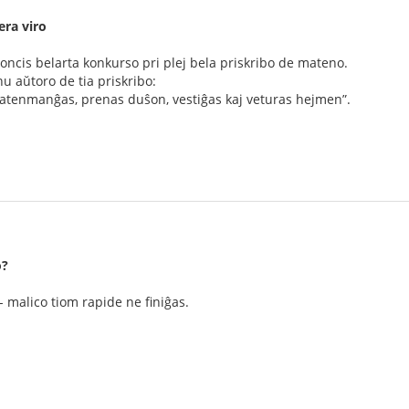
era viro
oncis belarta konkurso pri plej bela priskribo de mateno.
u aŭtoro de tia priskribo:
atenmanĝas, prenas duŝon, vestiĝas kaj veturas hejmen”.
o?
 malico tiom rapide ne finiĝas.