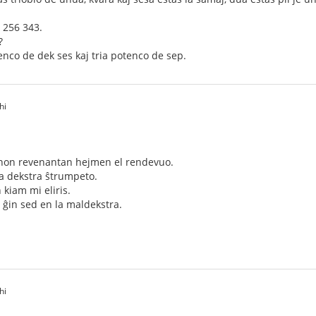
: 256 343.
?
enco de dek ses kaj tria potenco de sep.
hi
linon revenantan hejmen el rendevuo.
la dekstra ŝtrumpeto.
 kiam mi eliris.
is ĝin sed en la maldekstra.
hi