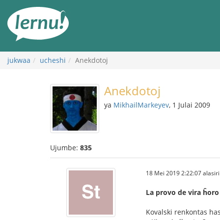
Kwa
maudhui
jukwaa
ucheshi
Anekdotoj
Anekdotoj
ya
MikhailMarkeyev
, 1 Julai 2009
Ujumbe:
835
18 Mei 2019 2:22:07 alasiri
La provo de vira ĥoro
Kovalski renkontas ha