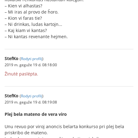
– Kien vi alhastas?
– Mi iras al provo de ĥoro.
– Kion vi faras tie?
– Ni drinkas, ludas kartojn...
– Kaj kiam vi kantas?
– Ni kantas revenante hejmen.
StefKo
(
Rodyti profilį
)
2019 m. gegužė 19 d. 08:18:00
Žinutė paslėpta.
StefKo
(
Rodyti profilį
)
2019 m. gegužė 19 d. 08:19:08
Plej bela mateno de vera viro
Unu revuo por viroj anoncis belarta konkurso pri plej bela
priskribo de mateno.