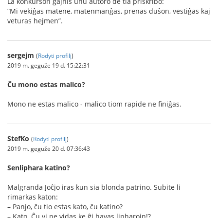
La konkurson gajnis unu aŭtoro de tia priskribo:
“Mi vekiĝas matene, matenmanĝas, prenas duŝon, vestiĝas kaj
veturas hejmen”.
sergejm
(
Rodyti profilį
)
2019 m. gegužė 19 d. 15:22:31
Ĉu mono estas malico?
Mono ne estas malico - malico tiom rapide ne finiĝas.
StefKo
(
Rodyti profilį
)
2019 m. gegužė 20 d. 07:36:43
Senliphara katino?
Malgranda Joĉjo iras kun sia blonda patrino. Subite li
rimarkas katon:
– Panjo, ĉu tio estas kato, ĉu katino?
– Kato. Ĉu vi ne vidas ke ĝi havas lipharojn!?