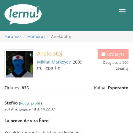
Į
turinį
Meni
Forumas
Humoras
Anekdotoj
Anekdotoj
Uždaryta
MikhailMarkeyev
, 2009
Daugiausia 500
m. liepa 1 d.
žinučių.
Žinutės:
835
Kalba:
Esperanto
StefKo
(
Rodyti profilį
)
2019 m. gegužė 18 d. 14:22:07
La provo de vira ĥoro
Kovalski renkontas hastantan kolegon: