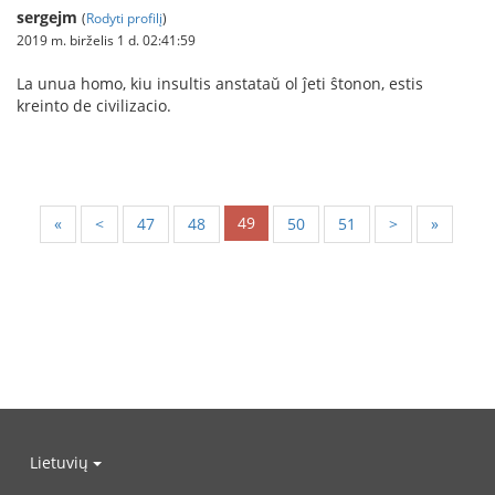
sergejm
(
Rodyti profilį
)
2019 m. birželis 1 d. 02:41:59
La unua homo, kiu insultis anstataŭ ol ĵeti ŝtonon, estis
kreinto de civilizacio.
49
«
<
47
48
50
51
>
»
Lietuvių