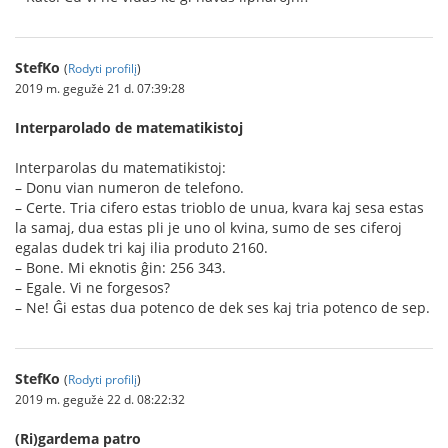
StefKo
(
Rodyti profilį
)
2019 m. gegužė 21 d. 07:39:28
Interparolado de matematikistoj
Interparolas du matematikistoj:
– Donu vian numeron de telefono.
– Certe. Tria cifero estas trioblo de unua, kvara kaj sesa estas
la samaj, dua estas pli je uno ol kvina, sumo de ses ciferoj
egalas dudek tri kaj ilia produto 2160.
– Bone. Mi eknotis ĝin: 256 343.
– Egale. Vi ne forgesos?
– Ne! Ĝi estas dua potenco de dek ses kaj tria potenco de sep.
StefKo
(
Rodyti profilį
)
2019 m. gegužė 22 d. 08:22:32
(Ri)gardema patro