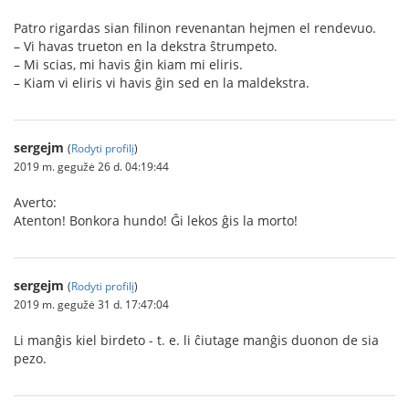
Patro rigardas sian filinon revenantan hejmen el rendevuo.
– Vi havas trueton en la dekstra ŝtrumpeto.
– Mi scias, mi havis ĝin kiam mi eliris.
– Kiam vi eliris vi havis ĝin sed en la maldekstra.
sergejm
(
Rodyti profilį
)
2019 m. gegužė 26 d. 04:19:44
Averto:
Atenton! Bonkora hundo! Ĝi lekos ĝis la morto!
sergejm
(
Rodyti profilį
)
2019 m. gegužė 31 d. 17:47:04
Li manĝis kiel birdeto - t. e. li ĉiutage manĝis duonon de sia
pezo.