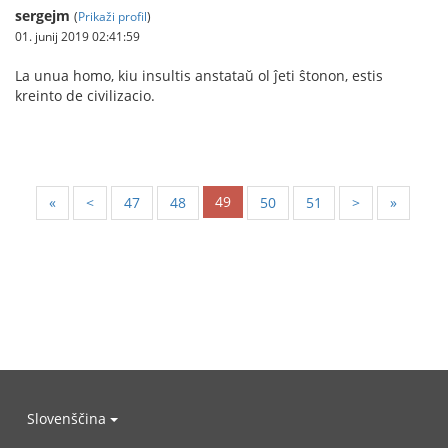
sergejm
(
Prikaži profil
)
01. junij 2019 02:41:59
La unua homo, kiu insultis anstataŭ ol ĵeti ŝtonon, estis
kreinto de civilizacio.
49
«
<
47
48
50
51
>
»
Slovenščina