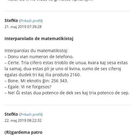
StefKo
(
Prikaži profil
)
21. maj 2019 07:39:28
Interparolado de matematikistoj
Interparolas du matematikistoj:
– Donu vian numeron de telefono.
– Certe. Tria cifero estas trioblo de unua, kvara kaj sesa estas
la samaj, dua estas pli je uno ol kvina, sumo de ses ciferoj
egalas dudek tri kaj ilia produto 2160.
– Bone. Mi eknotis ĝin: 256 343.
– Egale. Vi ne forgesos?
– Ne! Ĝi estas dua potenco de dek ses kaj tria potenco de sep.
StefKo
(
Prikaži profil
)
22. maj 2019 08:22:32
(Ri)gardema patro