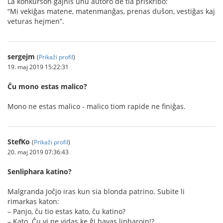
La konkurson gajnis unu aŭtoro de tia priskribo:
“Mi vekiĝas matene, matenmanĝas, prenas duŝon, vestiĝas kaj
veturas hejmen”.
sergejm
(
Prikaži profil
)
19. maj 2019 15:22:31
Ĉu mono estas malico?
Mono ne estas malico - malico tiom rapide ne finiĝas.
StefKo
(
Prikaži profil
)
20. maj 2019 07:36:43
Senliphara katino?
Malgranda Joĉjo iras kun sia blonda patrino. Subite li
rimarkas katon:
– Panjo, ĉu tio estas kato, ĉu katino?
– Kato. Ĉu vi ne vidas ke ĝi havas lipharojn!?