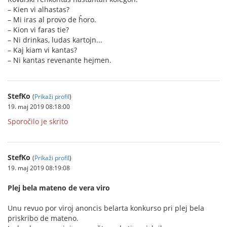
– Kien vi alhastas?
– Mi iras al provo de ĥoro.
– Kion vi faras tie?
– Ni drinkas, ludas kartojn...
– Kaj kiam vi kantas?
– Ni kantas revenante hejmen.
StefKo
(
Prikaži profil
)
19. maj 2019 08:18:00
Sporočilo je skrito
StefKo
(
Prikaži profil
)
19. maj 2019 08:19:08
Plej bela mateno de vera viro
Unu revuo por viroj anoncis belarta konkurso pri plej bela
priskribo de mateno.