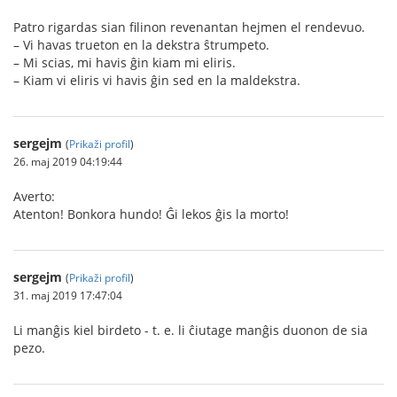
Patro rigardas sian filinon revenantan hejmen el rendevuo.
– Vi havas trueton en la dekstra ŝtrumpeto.
– Mi scias, mi havis ĝin kiam mi eliris.
– Kiam vi eliris vi havis ĝin sed en la maldekstra.
sergejm
(
Prikaži profil
)
26. maj 2019 04:19:44
Averto:
Atenton! Bonkora hundo! Ĝi lekos ĝis la morto!
sergejm
(
Prikaži profil
)
31. maj 2019 17:47:04
Li manĝis kiel birdeto - t. e. li ĉiutage manĝis duonon de sia
pezo.