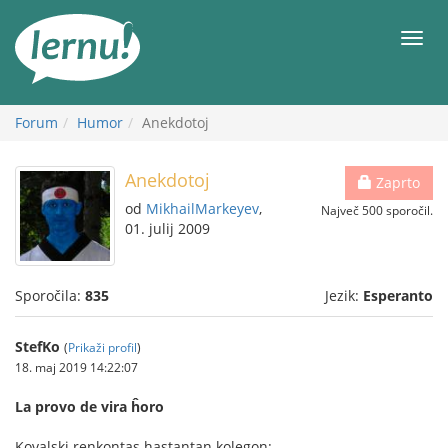
K
vsebini
Meni
Forum
Humor
Anekdotoj
Anekdotoj
Zaprto
od
MikhailMarkeyev
,
Največ 500 sporočil.
01. julij 2009
Sporočila:
835
Jezik:
Esperanto
StefKo
(
Prikaži profil
)
18. maj 2019 14:22:07
La provo de vira ĥoro
Kovalski renkontas hastantan kolegon: