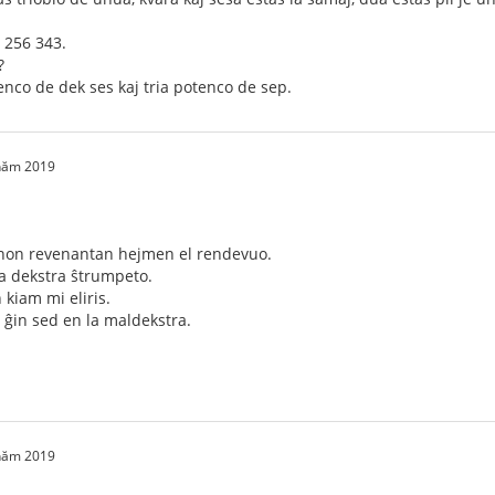
: 256 343.
?
enco de dek ses kaj tria potenco de sep.
 năm 2019
linon revenantan hejmen el rendevuo.
la dekstra ŝtrumpeto.
 kiam mi eliris.
is ĝin sed en la maldekstra.
 năm 2019