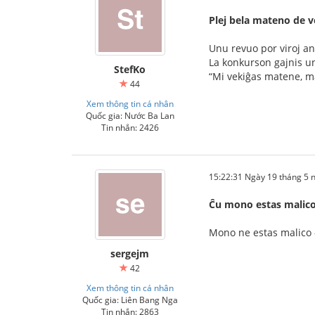
Plej bela mateno de v
Unu revuo por viroj an
La konkurson gajnis un
StefKo
“Mi vekiĝas matene, m
44
Xem thông tin cá nhân
Quốc gia: Nước Ba Lan
Tin nhắn: 2426
15:22:31 Ngày 19 tháng 5
Ĉu mono estas malic
Mono ne estas malico -
sergejm
42
Xem thông tin cá nhân
Quốc gia: Liên Bang Nga
Tin nhắn: 2863