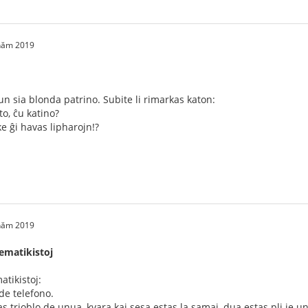
 năm 2019
un sia blonda patrino. Subite li rimarkas katon:
to, ĉu katino?
ke ĝi havas lipharojn!?
 năm 2019
ematikistoj
tikistoj:
e telefono.
tas trioblo de unua, kvara kaj sesa estas la samaj, dua estas pli je u