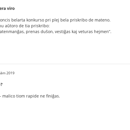
era viro
oncis belarta konkurso pri plej bela priskribo de mateno.
u aŭtoro de tia priskribo:
atenmanĝas, prenas duŝon, vestiĝas kaj veturas hejmen”.
 năm 2019
o?
 malico tiom rapide ne finiĝas.