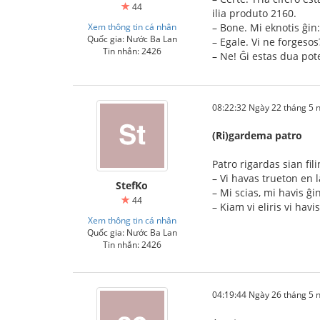
44
ilia produto 2160.
Xem thông tin cá nhân
– Bone. Mi eknotis ĝin
Quốc gia: Nước Ba Lan
– Egale. Vi ne forgesos
Tin nhắn: 2426
– Ne! Ĝi estas dua pot
08:22:32 Ngày 22 tháng 5
(Ri)gardema patro
Patro rigardas sian fi
– Vi havas trueton en 
StefKo
– Mi scias, mi havis ĝin
44
– Kiam vi eliris vi hav
Xem thông tin cá nhân
Quốc gia: Nước Ba Lan
Tin nhắn: 2426
04:19:44 Ngày 26 tháng 5