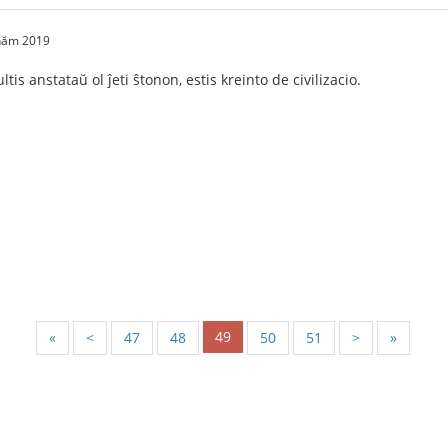
 năm 2019
tis anstataŭ ol ĵeti ŝtonon, estis kreinto de civilizacio.
49
«
<
47
48
50
51
>
»