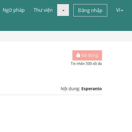
Ngữ pháp
Thư viện
VI
Đăng nhập
Đã đóng
Tin nhắn 500 tối đa
Nội dung:
Esperanto