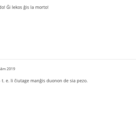
! Ĝi lekos ĝis la morto!
 năm 2019
- t. e. li ĉiutage manĝis duonon de sia pezo.