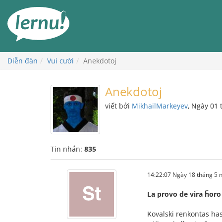
Đi
đến
phần
nội
dung
Diễn đàn
Vui cười
Anekdotoj
Anekdotoj
viết bởi
MikhailMarkeyev
, Ngày 01
Tin nhắn:
835
14:22:07 Ngày 18 tháng 5
La provo de vira ĥoro
Kovalski renkontas ha