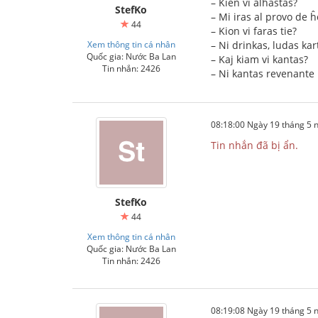
– Kien vi alhastas?
StefKo
– Mi iras al provo de ĥ
44
– Kion vi faras tie?
Xem thông tin cá nhân
– Ni drinkas, ludas kart
Quốc gia: Nước Ba Lan
– Kaj kiam vi kantas?
Tin nhắn: 2426
– Ni kantas revenante
08:18:00 Ngày 19 tháng 5
Tin nhắn đã bị ẩn.
StefKo
44
Xem thông tin cá nhân
Quốc gia: Nước Ba Lan
Tin nhắn: 2426
08:19:08 Ngày 19 tháng 5