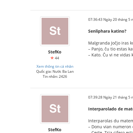
07:36:43 Ngày 20 tháng 5
Senliphara katino?
Malgranda Joĉjo iras k
– Panjo, ĉu tio estas ka
StefKo
– Kato. Ĉu vi ne vidas 
44
Xem thông tin cá nhân
Quốc gia: Nước Ba Lan
Tin nhắn: 2426
07:39:28 Ngày 21 tháng 5
Interparolado de mat
Interparolas du matema
– Donu vian numeron d
StefKo
– Certe. Tria cifero es