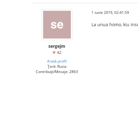
1 iunie 2019, 02:41:59
La unua homo, kiu insul
sergejm
42
Arată profil
Țară: Rusia
Contribuții/Mesaje: 2863