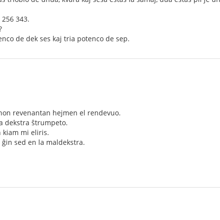
: 256 343.
?
enco de dek ses kaj tria potenco de sep.
linon revenantan hejmen el rendevuo.
la dekstra ŝtrumpeto.
 kiam mi eliris.
is ĝin sed en la maldekstra.