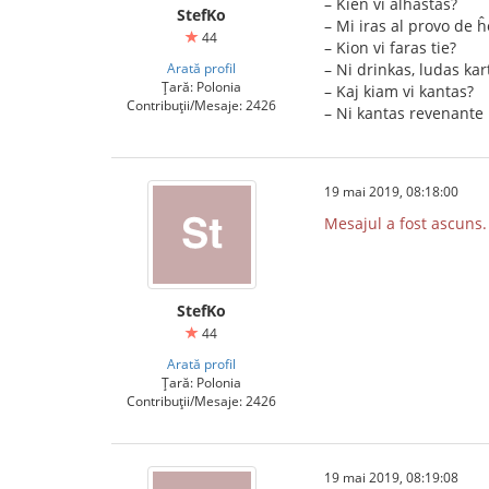
– Kien vi alhastas?
StefKo
– Mi iras al provo de ĥ
44
– Kion vi faras tie?
Arată profil
– Ni drinkas, ludas kart
Țară: Polonia
– Kaj kiam vi kantas?
Contribuții/Mesaje: 2426
– Ni kantas revenante
19 mai 2019, 08:18:00
Mesajul a fost ascuns.
StefKo
44
Arată profil
Țară: Polonia
Contribuții/Mesaje: 2426
19 mai 2019, 08:19:08