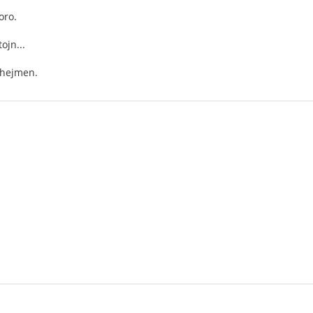
oro.
ojn...
 hejmen.