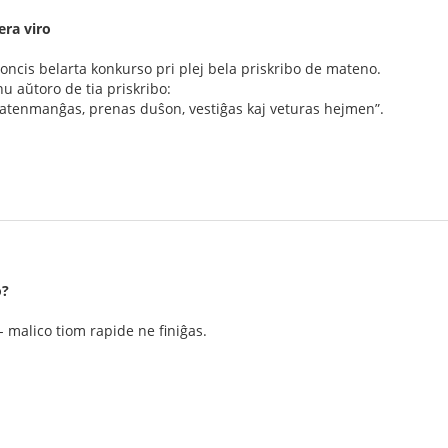
era viro
oncis belarta konkurso pri plej bela priskribo de mateno.
u aŭtoro de tia priskribo:
atenmanĝas, prenas duŝon, vestiĝas kaj veturas hejmen”.
o?
 malico tiom rapide ne finiĝas.