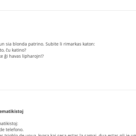
un sia blonda patrino. Subite li rimarkas katon:
to, ĉu katino?
ke ĝi havas lipharojn!?
ematikistoj
tikistoj:
e telefono.
tas trioblo de unua, kvara kaj sesa estas la samaj, dua estas pli je u