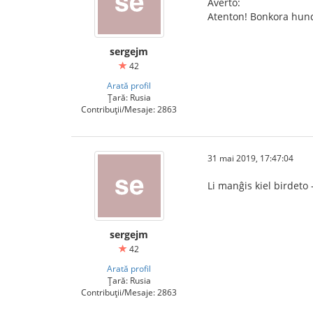
Averto:
Atenton! Bonkora hundo
sergejm
42
Arată profil
Țară: Rusia
Contribuții/Mesaje: 2863
31 mai 2019, 17:47:04
Li manĝis kiel birdeto 
sergejm
42
Arată profil
Țară: Rusia
Contribuții/Mesaje: 2863