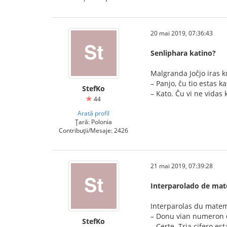
20 mai 2019, 07:36:43
Senliphara katino?
Malgranda Joĉjo iras k
– Panjo, ĉu tio estas ka
StefKo
– Kato. Ĉu vi ne vidas 
44
Arată profil
Țară: Polonia
Contribuții/Mesaje: 2426
21 mai 2019, 07:39:28
Interparolado de mat
Interparolas du matema
– Donu vian numeron d
StefKo
– Certe. Tria cifero es