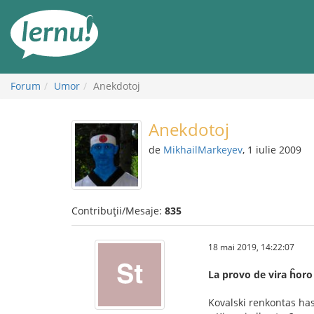
Mergi
la
conținut
Forum
Umor
Anekdotoj
Anekdotoj
de
MikhailMarkeyev
, 1 iulie 2009
Contribuții/Mesaje:
835
18 mai 2019, 14:22:07
La provo de vira ĥoro
Kovalski renkontas ha