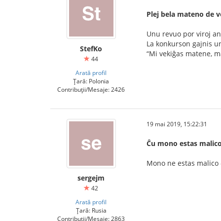
Plej bela mateno de v
Unu revuo por viroj an
La konkurson gajnis un
StefKo
“Mi vekiĝas matene, m
44
Arată profil
Țară: Polonia
Contribuții/Mesaje: 2426
19 mai 2019, 15:22:31
Ĉu mono estas malic
Mono ne estas malico -
sergejm
42
Arată profil
Țară: Rusia
Contribuții/Mesaje: 2863