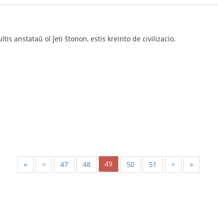
tis anstataŭ ol ĵeti ŝtonon, estis kreinto de civilizacio.
49
«
<
47
48
50
51
>
»