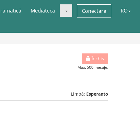
ramatică
Mediatecă
RO
Conectare
Închis
Max. 500 mesaje.
Limbă:
Esperanto