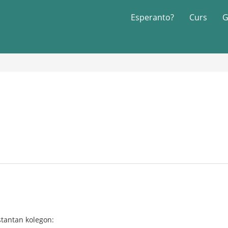
Esperanto?
Curs
G
stantan kolegon: