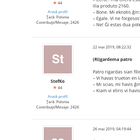
44
ilia produto 2160.
Arată profil
– Bone. Mi eknotis ĝin
Țară: Polonia
– Egale. Vi ne forgesos
Contribuții/Mesaje: 2426
– Ne! Ĝi estas dua pot
22 mai 2019, 08:22:32
(Ri)gardema patro
Patro rigardas sian fi
– Vi havas trueton en 
StefKo
– Mi scias, mi havis ĝin
44
– Kiam vi eliris vi hav
Arată profil
Țară: Polonia
Contribuții/Mesaje: 2426
26 mai 2019, 04:19:44