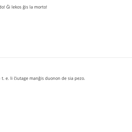
! Ĝi lekos ĝis la morto!
- t. e. li ĉiutage manĝis duonon de sia pezo.