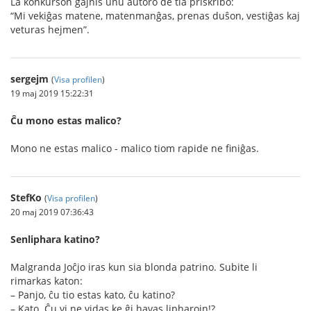
La konkurson gajnis unu aŭtoro de tia priskribo:
“Mi vekiĝas matene, matenmanĝas, prenas duŝon, vestiĝas kaj
veturas hejmen”.
sergejm
(
Visa profilen
)
19 maj 2019 15:22:31
Ĉu mono estas malico?
Mono ne estas malico - malico tiom rapide ne finiĝas.
StefKo
(
Visa profilen
)
20 maj 2019 07:36:43
Senliphara katino?
Malgranda Joĉjo iras kun sia blonda patrino. Subite li
rimarkas katon:
– Panjo, ĉu tio estas kato, ĉu katino?
– Kato. Ĉu vi ne vidas ke ĝi havas lipharojn!?