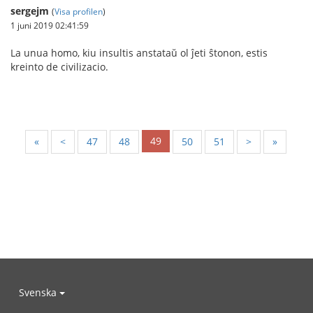
sergejm
(
Visa profilen
)
1 juni 2019 02:41:59
La unua homo, kiu insultis anstataŭ ol ĵeti ŝtonon, estis
kreinto de civilizacio.
49
«
<
47
48
50
51
>
»
Svenska