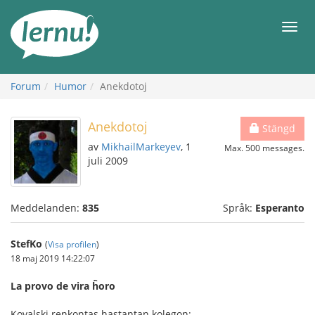
Till
sidans
Meny
innehåll
Forum
Humor
Anekdotoj
Anekdotoj
Stängd
av
MikhailMarkeyev
, 1
Max. 500 messages.
juli 2009
Meddelanden:
835
Språk:
Esperanto
StefKo
(
Visa profilen
)
18 maj 2019 14:22:07
La provo de vira ĥoro
Kovalski renkontas hastantan kolegon: