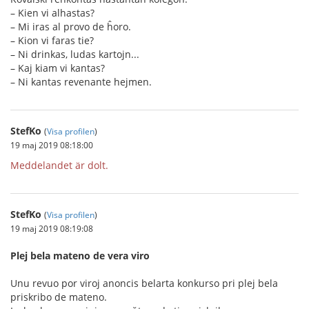
– Kien vi alhastas?
– Mi iras al provo de ĥoro.
– Kion vi faras tie?
– Ni drinkas, ludas kartojn...
– Kaj kiam vi kantas?
– Ni kantas revenante hejmen.
StefKo
(
Visa profilen
)
19 maj 2019 08:18:00
Meddelandet är dolt.
StefKo
(
Visa profilen
)
19 maj 2019 08:19:08
Plej bela mateno de vera viro
Unu revuo por viroj anoncis belarta konkurso pri plej bela
priskribo de mateno.