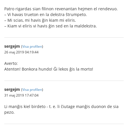
Patro rigardas sian filinon revenantan hejmen el rendevuo.
– Vi havas trueton en la dekstra ŝtrumpeto.
– Mi scias, mi havis ĝin kiam mi eliris.
– Kiam vi eliris vi havis ĝin sed en la maldekstra.
sergejm
(
Visa profilen
)
26 maj 2019 04:19:44
Averto:
Atenton! Bonkora hundo! Ĝi lekos ĝis la morto!
sergejm
(
Visa profilen
)
31 maj 2019 17:47:04
Li manĝis kiel birdeto - t. e. li ĉiutage manĝis duonon de sia
pezo.