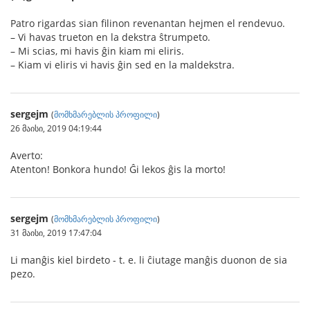
Patro rigardas sian filinon revenantan hejmen el rendevuo.
– Vi havas trueton en la dekstra ŝtrumpeto.
– Mi scias, mi havis ĝin kiam mi eliris.
– Kiam vi eliris vi havis ĝin sed en la maldekstra.
sergejm
(
მომხმარებლის პროფილი
)
26 მაისი, 2019 04:19:44
Averto:
Atenton! Bonkora hundo! Ĝi lekos ĝis la morto!
sergejm
(
მომხმარებლის პროფილი
)
31 მაისი, 2019 17:47:04
Li manĝis kiel birdeto - t. e. li ĉiutage manĝis duonon de sia
pezo.