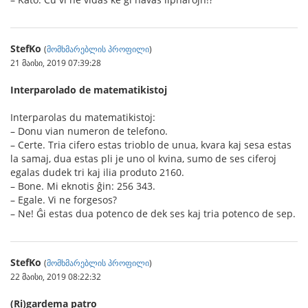
StefKo
(
მომხმარებლის პროფილი
)
21 მაისი, 2019 07:39:28
Interparolado de matematikistoj
Interparolas du matematikistoj:
– Donu vian numeron de telefono.
– Certe. Tria cifero estas trioblo de unua, kvara kaj sesa estas
la samaj, dua estas pli je uno ol kvina, sumo de ses ciferoj
egalas dudek tri kaj ilia produto 2160.
– Bone. Mi eknotis ĝin: 256 343.
– Egale. Vi ne forgesos?
– Ne! Ĝi estas dua potenco de dek ses kaj tria potenco de sep.
StefKo
(
მომხმარებლის პროფილი
)
22 მაისი, 2019 08:22:32
(Ri)gardema patro