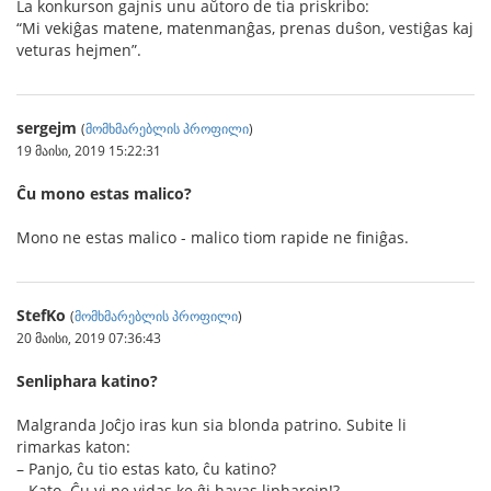
La konkurson gajnis unu aŭtoro de tia priskribo:
“Mi vekiĝas matene, matenmanĝas, prenas duŝon, vestiĝas kaj
veturas hejmen”.
sergejm
(
მომხმარებლის პროფილი
)
19 მაისი, 2019 15:22:31
Ĉu mono estas malico?
Mono ne estas malico - malico tiom rapide ne finiĝas.
StefKo
(
მომხმარებლის პროფილი
)
20 მაისი, 2019 07:36:43
Senliphara katino?
Malgranda Joĉjo iras kun sia blonda patrino. Subite li
rimarkas katon:
– Panjo, ĉu tio estas kato, ĉu katino?
– Kato. Ĉu vi ne vidas ke ĝi havas lipharojn!?