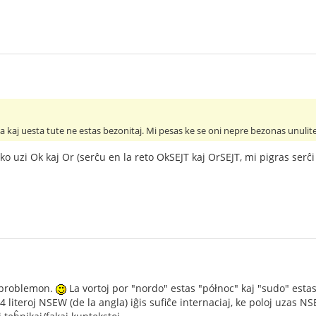
a kaj uesta tute ne estas bezonitaj. Mi pesas ke se oni nepre bezonas unulit
iko uzi Ok kaj Or (serĉu en la reto OkSEJT kaj OrSEJT, mi pigras se
 problemon.
La vortoj por "nordo" estas "północ" kaj "sudo" estas
 literoj NSEW (de la angla) iĝis sufiĉe internaciaj, ke poloj uzas N