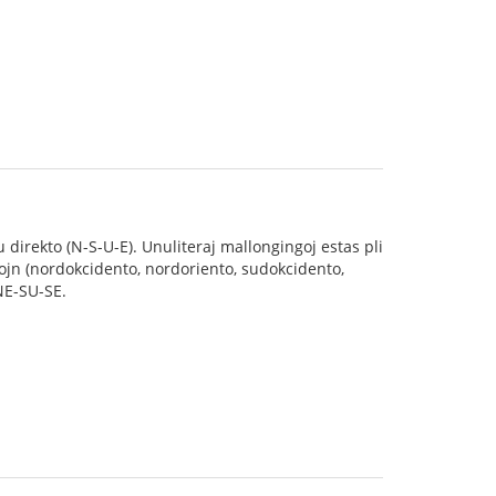
u direkto (N-S-U-E). Unuliteraj mallongingoj estas pli
tojn (nordokcidento, nordoriento, sudokcidento,
NE-SU-SE.