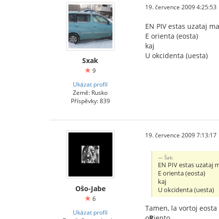
19. července 2009 4:25:53
EN PIV estas uzataj ma
E orienta (eosta)
kaj
U okcidenta (uesta)
Sxak
9
Ukázat profil
Země: Rusko
Příspěvky: 839
19. července 2009 7:13:17
Ŝak:
EN PIV estas uzataj 
E orienta (eosta)
kaj
Oŝo-Jabe
U okcidenta (uesta)
6
Tamen, la vortoj eosta
Ukázat profil
o
R
iento.