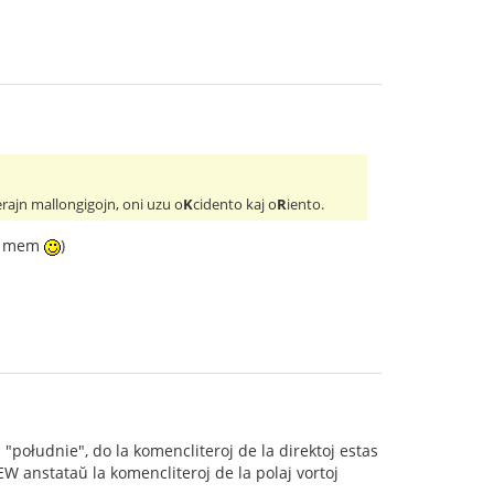
erajn mallongigojn, oni uzu o
K
cidento kaj o
R
iento.
rĉi mem
)
 "południe", do la komencliteroj de la direktoj estas
SEW anstataŭ la komencliteroj de la polaj vortoj