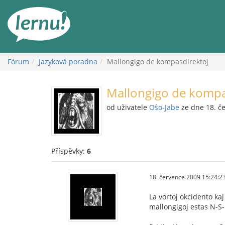
Přejít
k
obsahu
Fórum
Jazyková poradna
Mallongigo de kompasdirektoj
Mallongigo de kompa
od uživatele
Oŝo-Jabe
ze dne 18. č
Příspěvky:
6
18. července 2009 15:24:2
La vortoj okcidento ka
mallongigoj estas N-S-