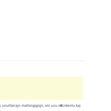
s unuliterajn mallongigojn, oni uzu o
K
cidento kaj