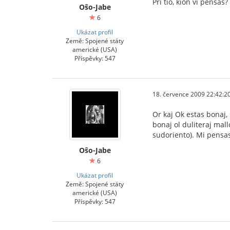
Pri tio, kion vi pensas?
Oŝo-Jabe
6
Ukázat profil
Země: Spojené státy
americké (USA)
Příspěvky: 547
18. července 2009 22:42:2
Or kaj Ok estas bonaj, 
bonaj ol duliteraj mal
sudoriento). Mi pens
Oŝo-Jabe
6
Ukázat profil
Země: Spojené státy
americké (USA)
Příspěvky: 547