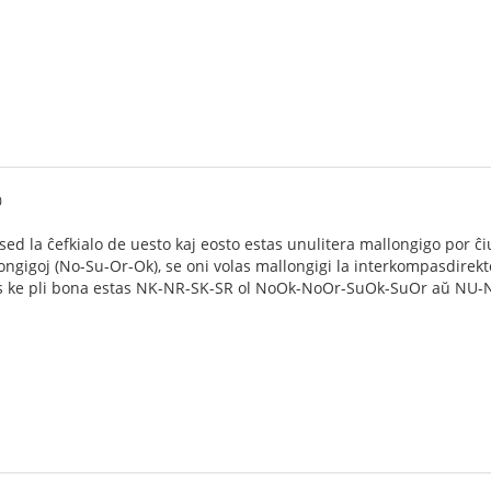
0
sed la ĉefkialo de uesto kaj eosto estas unulitera mallongigo por ĉi
longigoj (No-Su-Or-Ok), se oni volas mallongigi la interkompasdirek
as ke pli bona estas NK-NR-SK-SR ol NoOk-NoOr-SuOk-SuOr aŭ NU-