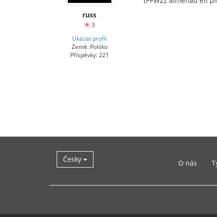
(PPWZ), almenaŭ en pli
russ
3
Ukázat profil
Země: Polsko
Příspěvky: 221
Česky
O nás
T