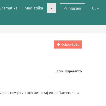
Gramatika
Mediatéka
CS
Přihlášení
Odpovědět
Jazyk:
Esperanto
ezonas novajn vortojn uesto kaj eosto. Tamen, se la