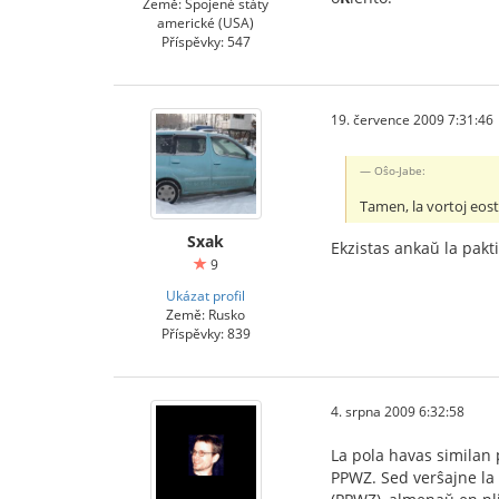
Země: Spojené státy
americké (USA)
Příspěvky: 547
19. července 2009 7:31:46
Oŝo-Jabe:
Tamen, la vortoj eost
Sxak
Ekzistas ankaŭ la pakt
9
Ukázat profil
Země: Rusko
Příspěvky: 839
4. srpna 2009 6:32:58
La pola havas similan
PPWZ. Sed verŝajne la 4