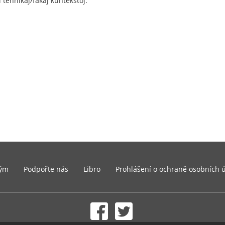
 teĥnikaj/fakaj kuntekstoj.
ým
Podpořte nás
Libro
Prohlášení o ochraně osobních 