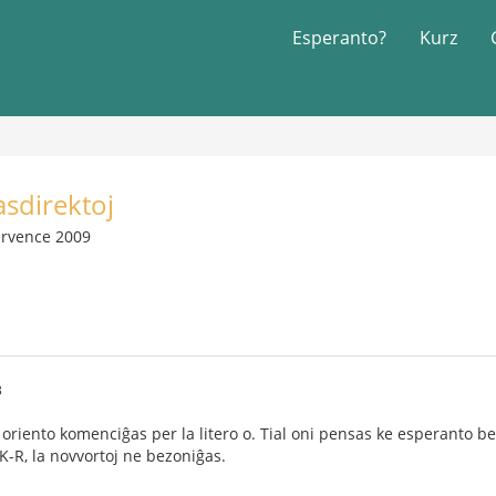
Esperanto?
Kurz
sdirektoj
ervence 2009
3
j oriento komenciĝas per la litero o. Tial oni pensas ke esperanto b
K-R, la novvortoj ne bezoniĝas.